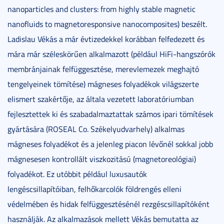
nanoparticles and clusters: from highly stable magnetic
nanofluids to magnetoresponsive nanocomposites) beszélt.
Ladislau Vékás a már évtizedekkel korábban felfedezett és
mára már széleskörűen alkalmazott (például HiFi-hangszórók
membránjainak felfüggesztése, merevlemezek meghajtó
tengelyeinek tömítése) mágneses folyadékok világszerte
elismert szakértője, az általa vezetett laboratóriumban
fejlesztettek ki és szabadalmaztattak számos ipari tömítések
gyártására (ROSEAL Co. Székelyudvarhely) alkalmas
mágneses folyadékot és a jelenleg piacon lévőnél sokkal jobb
mágnesesen kontrollált viszkozitású (magnetoreológiai)
folyadékot. Ez utóbbit például luxusautók
lengéscsillapítóiban, felhőkarcolók földrengés elleni
védelmében és hidak felfüggesztésénél rezgéscsillapítóként
használják. Az alkalmazások mellett Vékás bemutatta az