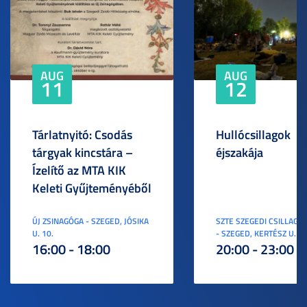
AUG
AUG
11
12
Tárlatnyitó: Csodás
Hullócsillagok
tárgyak kincstára –
éjszakája
Ízelítő az MTA KIK
Keleti Gyűjteményéből
ÚJ ZSINAGÓGA - SZEGED, JÓSIKA
SZTE SZEGEDI CSILLAGV
U. 10.
- SZEGED, KERTÉSZ U. 3.
16:00 - 18:00
20:00 - 23:00