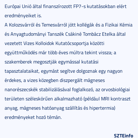
Európai Unió által finanszírozott FP7-s kutatásokban elért
eredményeiket is.
A Kolozsvárról és Temesvárról jött kollégák és a Fizikai Kémia
és Anyagtudományi Tanszék Csákiné Tombácz Etelka által
vezetett Vizes Kolloidok Kutatócsoportja közötti
együttműködés már több éves múltra tekint vissza; a
szakemberek megosztják egymással kutatási
tapasztalataikat, egymást segítve dolgoznak egy nagyon
érdekes, a vizes közegben diszpergált mágneses
nanorészecskék stabilizálásával foglalkozó, az orvosbiológiai
területen széleskörűen alkalmazható (például MRI kontraszt
anyag, mágneses hatóanyag szállítás és hipertermia)
eredményeket hozó témán.
SZTEinfo