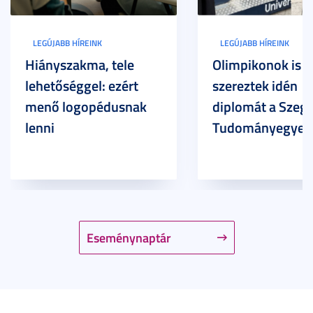
LEGÚJABB HÍREINK
LEGÚJABB HÍREINK
Hiányszakma, tele
Olimpikonok is
lehetőséggel: ezért
szereztek idén
menő logopédusnak
diplomát a Szege
lenni
Tudományegyet
Eseménynaptár