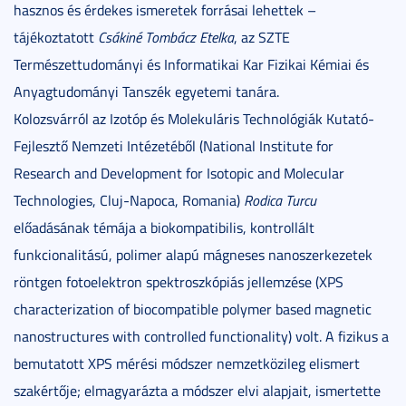
hasznos és érdekes ismeretek forrásai lehettek –
tájékoztatott
Csákiné Tombácz Etelka
, az SZTE
Természettudományi és Informatikai Kar Fizikai Kémiai és
Anyagtudományi Tanszék egyetemi tanára.
Kolozsvárról az Izotóp és Molekuláris Technológiák Kutató-
Fejlesztő Nemzeti Intézetéből (National Institute for
Research and Development for Isotopic and Molecular
Technologies, Cluj-Napoca, Romania)
Rodica Turcu
előadásának témája a biokompatibilis, kontrollált
funkcionalitású, polimer alapú mágneses nanoszerkezetek
röntgen fotoelektron spektroszkópiás jellemzése (XPS
characterization of biocompatible polymer based magnetic
nanostructures with controlled functionality) volt. A fizikus a
bemutatott XPS mérési módszer nemzetközileg elismert
szakértője; elmagyarázta a módszer elvi alapjait, ismertette