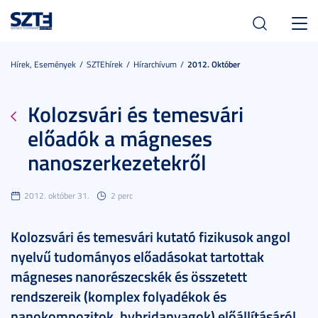
Toggl
navig
Hírek, Események
SZTEhírek
Hírarchívum
2012. Október
Kolozsvári és temesvári
előadók a mágneses
nanoszerkezetekről
2012. október 31.
2 perc
Kolozsvári és temesvári kutató fizikusok angol
nyelvű tudományos előadásokat tartottak
mágneses nanorészecskék és összetett
rendszereik (komplex folyadékok és
nanokompozitok, hybridanyagok) előállításáról,