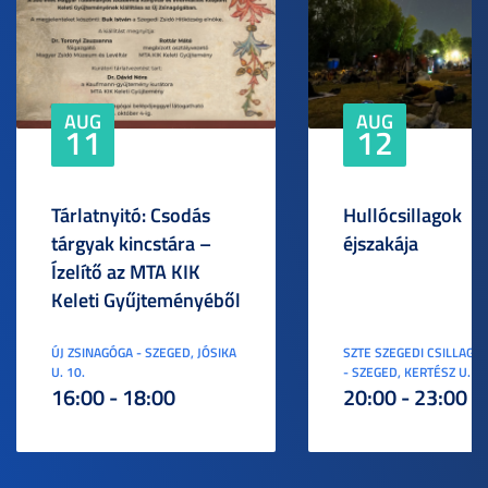
AUG
AUG
11
12
Tárlatnyitó: Csodás
Hullócsillagok
tárgyak kincstára –
éjszakája
Ízelítő az MTA KIK
Keleti Gyűjteményéből
ÚJ ZSINAGÓGA - SZEGED, JÓSIKA
SZTE SZEGEDI CSILLAGV
U. 10.
- SZEGED, KERTÉSZ U. 3.
16:00 - 18:00
20:00 - 23:00