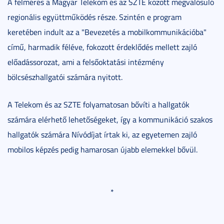
A felmérés a Magyar Telekom és az SZTE között megvalósuló
regionális együttműködés része. Szintén e program
keretében indult az a "Bevezetés a mobilkommunikációba"
című, harmadik féléve, fokozott érdeklődés mellett zajló
előadássorozat, ami a felsőoktatási intézmény
bölcsészhallgatói számára nyitott.
A Telekom és az SZTE folyamatosan bővíti a hallgatók
számára elérhető lehetőségeket, így a kommunikáció szakos
hallgatók számára Nívódíjat írtak ki, az egyetemen zajló
mobilos képzés pedig hamarosan újabb elemekkel bővül.
*