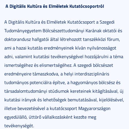
A Digitális Kultúra és Elméletek Kutatócsoportról
A Digitális Kultúra és Elméletek Kutatócsoport a Szegedi
Tudományegyetem Bölcsészettudományi Karának oktatói és
doktorandusz hallgatói által létrehozott tanszékközi fórum,
ami a hazai kutatás eredményeinek kíván nyilvánosságot
adni, valamint kutatási tevékenységével hozzájárulni a téma
ismertségéhez és elismertségéhez. A szegedi bölcsészet
eredményeire támaszkodva, a helyi interdiszciplináris
tudományos potenciálra építve, a hagyományos bölcsész és
társadalomtudományi stúdiumok kereteinek kitágításával, új
kutatási irányok és lehetőségek bemutatásával, kijelölésével,
illetve bevezetésével a kutatócsoport Magyarországon
egyedülálló, úttörő vállalkozásként kezdte meg
tevékenységét.