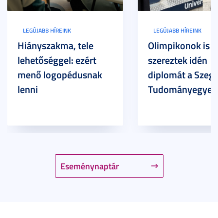
LEGÚJABB HÍREINK
LEGÚJABB HÍREINK
Hiányszakma, tele
Olimpikonok is
lehetőséggel: ezért
szereztek idén
menő logopédusnak
diplomát a Szege
lenni
Tudományegyet
Eseménynaptár