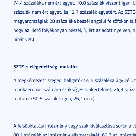
74,4 százaléka nem ért egyet, 10,8 százalék viszont igen. 
százalék nem ért egyet, és 12,7 százalék egyetért. Az SZTE
magyarországiak 28 százaléka beszél angolul felsőfokon (a f
hogy az illető folyékonyan beszél, ír, ért az adott nyelven,
hibát vét.)
SZTE-s elégedettségi mutatók
A megkérdezett szegedi hallgatók 55,5 százaléka úgy véli, 
munkaerőpiac számára szükséges szakértelmet, 24,3 százal
mutatók: 50,5 százalék igen, 26,1 nem).
A felsőoktatási intézmény vagy szak kiválasztása során a v
80,1 százalék az intézmény elismertségét, 69,7 az intézmé