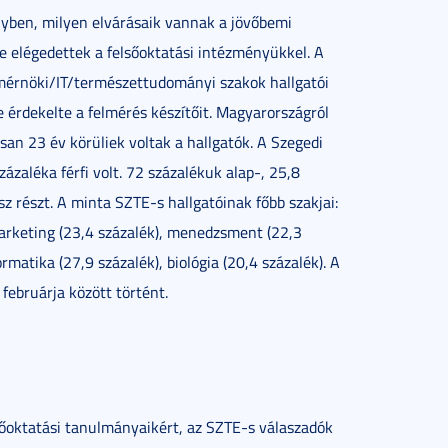
nyben, milyen elvárásaik vannak a jövőbemi
e elégedettek a felsőoktatási intézményükkel. A
a mérnöki/IT/természettudományi szakok hallgatói
 érdekelte a felmérés készítőit. Magyarországról
san 23 év körüliek voltak a hallgatók. A Szegedi
zaléka férfi volt. 72 százalékuk alap-, 25,8
z részt. A minta SZTE-s hallgatóinak főbb szakjai:
marketing (23,4 százalék), menedzsment (22,3
rmatika (27,9 százalék), biológia (20,4 százalék). A
ebruárja között történt.
elsőoktatási tanulmányaikért, az SZTE-s válaszadók