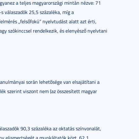
Ugyanez a teljes magyarországi mintán nézve: 71
-s válaszadók 25,5 százaléka, míg a
elmérés „felsőfokú” nyelvtudást alatt azt érti,
 nagy szókinccsel rendelkezik, és elenyésző nyelvtani
tanulmányai során lehetősége van elsajátítani a
ék szerint viszont nem (az összesített magyar
álaszadók 90,3 százaléka az oktatás színvonalát,
ny elismertségét a munkáltatók közt, 62,1