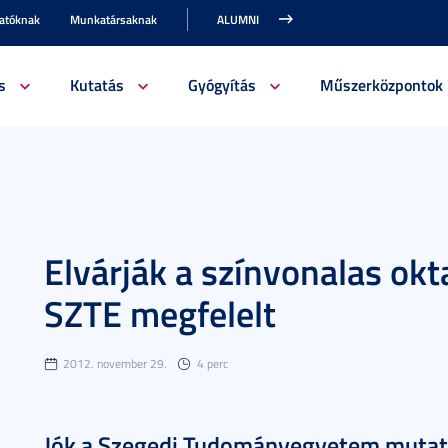
gatóknak
Munkatársaknak
ALUMNI
s
Kutatás
Gyógyítás
Műszerközpontok
Elvárják a színvonalas okta
SZTE megfelelt
2012. november 29.
4 perc
Jók a Szegedi Tudományegyetem mutató