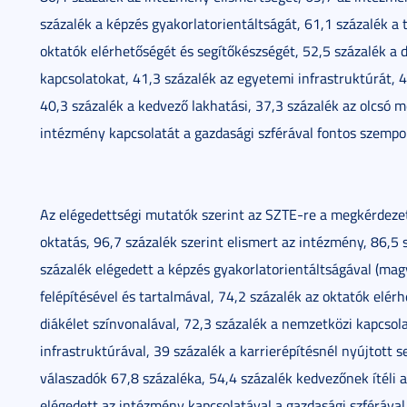
százalék a képzés gyakorlatorientáltságát, 61,1 százalék a t
oktatók elérhetőségét és segítőkészségét, 52,5 százalék a 
kapcsolatokat, 41,3 százalék az egyetemi infrastruktúrát, 4
40,3 százalék a kedvező lakhatási, 37,3 százalék az olcsó 
intézmény kapcsolatát a gazdasági szférával fontos szempo
Az elégedettségi mutatók szerint az SZTE-re a megkérdezet
oktatás, 96,7 százalék szerint elismert az intézmény, 86,5 
százalék elégedett a képzés gyakorlatorientáltságával (magy
felépítésével és tartalmával, 74,2 százalék az oktatók elér
diákélet színvonalával, 72,3 százalék a nemzetközi kapcsol
infrastruktúrával, 39 százalék a karrierépítésnél nyújtott s
válaszadók 67,8 százaléka, 54,4 százalék kedvezőnek ítéli a
elégedett az intézmény kapcsolatával a gazdasági szférával