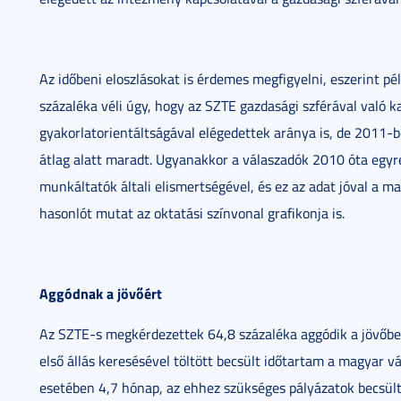
Az időbeni eloszlásokat is érdemes megfigyelni, eszerint p
százaléka véli úgy, hogy az SZTE gazdasági szférával való k
gyakorlatorientáltságával elégedettek aránya is, de 2011-
átlag alatt maradt. Ugyanakkor a válaszadók 2010 óta egy
munkáltatók általi elismertségével, és ez az adat jóval a mag
hasonlót mutat az oktatási színvonal grafikonja is.
Aggódnak a jövőért
Az SZTE-s megkérdezettek 64,8 százaléka aggódik a jövőbe
első állás keresésével töltött becsült időtartam a magyar
esetében 4,7 hónap, az ehhez szükséges pályázatok becsült 