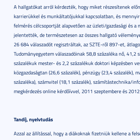
A hallgatókat arról kérdezték, hogy miket részesítenek elő
karrierükkel és munkáltatójukkal kapcsolatban, és mennyir
felmérés célcsoportját alapvetően az üzleti/gazdasági és 
jelentették, de természetesen az összes hallgató véleménye
26 684 válaszadót regisztráltak, az SZTE-ről 897-et, átlago
Tudományegyetem válaszadóinak 58,8 százaléka nő, 41,2 szá
százalékuk mester- és 2,2 százalékuk doktori képzésben ves
közgazdaságtan (26,6 százalék), pénzügy (23,4 százalék), 
százaléka), számvitel (18,1 százalék), számítástechnika/info
megkérdezés online kérdőívvel, 2011 szeptembere és 2012 f
Tandíj, nyelvtudás
Azzal az állítással, hogy a diákoknak fizetniük kellene a f