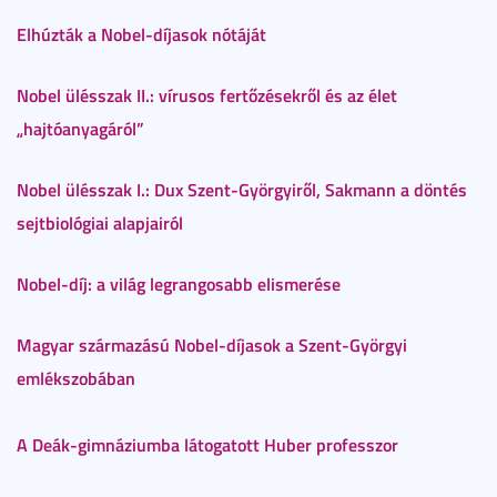
Elhúzták a Nobel-díjasok nótáját
Nobel ülésszak II.: vírusos fertőzésekről és az élet
„hajtóanyagáról”
Nobel ülésszak I.: Dux Szent-Györgyiről, Sakmann a döntés
sejtbiológiai alapjairól
Nobel-díj: a világ legrangosabb elismerése
Magyar származású Nobel-díjasok a Szent-Györgyi
emlékszobában
A Deák-gimnáziumba látogatott Huber professzor