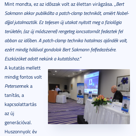
Mint mondta, ez az időszak volt az élettan virágzása. „
Bert
Sakmann akkor publikálta a patch-clamp technikát, amiért Nobel-
díjjal jutalmazták. Ez teljesen új utakat nyitott meg a fiziológia
területén, (az új módszerrel) rengeteg ioncsatornát fedeztek fel
abban az időben. A patch-clamp technika hatalmas ajándék volt,
ezért mindig hálával gondolok Bert Sakmann felfedezésére.
Eszközöket adott nekünk a kutatáshoz.
”
A kutatás mellett
mindig fontos volt
Petersen
nek a
tanítás, a
kapcsolattartás
az új
generációval.
Huszonnyolc év