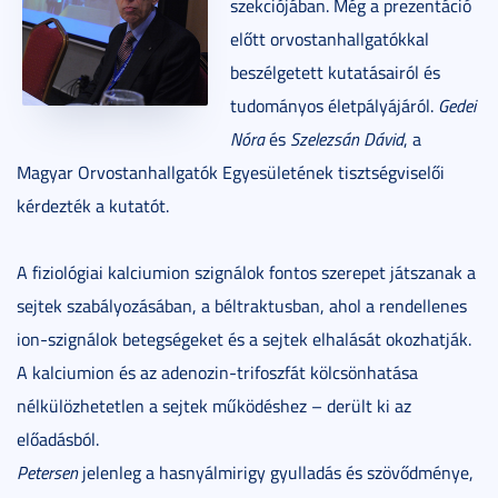
szekciójában. Még a prezentáció
előtt orvostanhallgatókkal
beszélgetett kutatásairól és
tudományos életpályájáról.
Gedei
Nóra
és
Szelezsán Dávid
, a
Magyar Orvostanhallgatók Egyesületének tisztségviselői
kérdezték a kutatót.
A fiziológiai kalciumion szignálok fontos szerepet játszanak a
sejtek szabályozásában, a béltraktusban, ahol a rendellenes
ion-szignálok betegségeket és a sejtek elhalását okozhatják.
A kalciumion és az adenozin-trifoszfát kölcsönhatása
nélkülözhetetlen a sejtek működéshez – derült ki az
előadásból.
Petersen
jelenleg a hasnyálmirigy gyulladás és szövődménye,