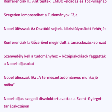
Konferenciák II.: Antitestek, EMBO-előadás és Tbc-világnap
Szegeden lombosodhat a Tudományok Fája
Nobel ülésszak V.: Osztódó sejtek, kikristályosított fehérjék
Konferenciák I.: Gőzerővel megindult a tanácskozás-sorozat
Szenvedély kell a tudományhoz – középiskolások faggatták
a Nobel-díjasokat
Nobel ülésszak IV.: „A természettudományos munka jó
móka”
Nobel-díjas szegedi díszdoktort avattak a Szent-Györgyi-
tanácskozáson