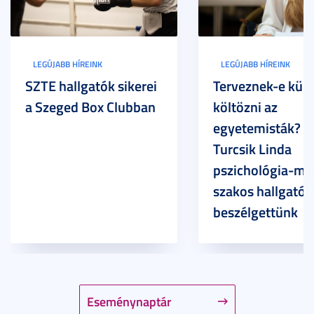
LEGÚJABB HÍREINK
LEGÚJABB HÍREINK
SZTE hallgatók sikerei
Terveznek-e külf
a Szeged Box Clubban
költözni az
egyetemisták? –
Turcsik Linda
pszichológia-ma
szakos hallgatóv
beszélgettünk
Eseménynaptár