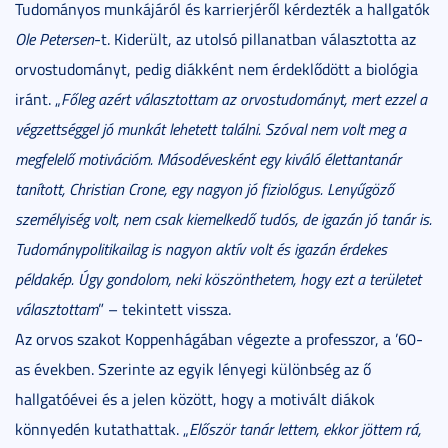
Tudományos munkájáról és karrierjéről kérdezték a hallgatók
Ole Petersen
-t. Kiderült, az utolsó pillanatban választotta az
orvostudományt, pedig diákként nem érdeklődött a biológia
iránt. „
Főleg azért választottam az orvostudományt, mert ezzel a
végzettséggel jó munkát lehetett találni. Szóval nem volt meg a
megfelelő motivációm. Másodévesként egy kiváló élettantanár
tanított, Christian Crone, egy nagyon jó fiziológus. Lenyűgöző
személyiség volt, nem csak kiemelkedő tudós, de igazán jó tanár is.
Tudománypolitikailag is nagyon aktív volt és igazán érdekes
példakép. Úgy gondolom, neki köszönthetem, hogy ezt a területet
választottam
” – tekintett vissza.
Az orvos szakot Koppenhágában végezte a professzor, a ’60-
as években. Szerinte az egyik lényegi különbség az ő
hallgatóévei és a jelen között, hogy a motivált diákok
könnyedén kutathattak. „
Először tanár lettem, ekkor jöttem rá,