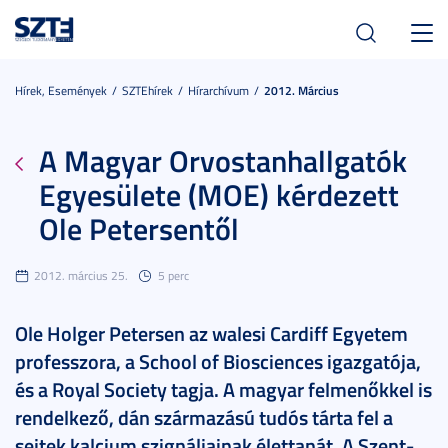
Toggl
navig
Hírek, Események
SZTEhírek
Hírarchívum
2012. Március
A Magyar Orvostanhallgatók
Egyesülete (MOE) kérdezett
Ole Petersentől
2012. március 25.
5 perc
Ole Holger Petersen az walesi Cardiff Egyetem
professzora, a School of Biosciences igazgatója,
és a Royal Society tagja. A magyar felmenőkkel is
rendelkező, dán származású tudós tárta fel a
sejtek kalcium szignáljainak élettanát. A Szent-