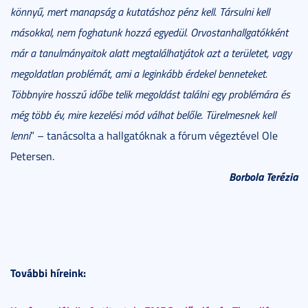
könny
ű, mert manapság a kutatáshoz pénz kell. Társulni kell
másokkal, nem foghatunk hozzá egyedül. Orvostanhallgatókként
már a tanulmányaitok alatt megtalálhatjátok azt a területet, vagy
megoldatlan problémát, ami a leginkább érdekel benneteket.
Többnyire hosszú időbe telik megoldást találni egy problémára és
még több év, mire kezelési mód válhat belőle. Türelmesnek kell
lenni
” – tanácsolta a hallgatóknak a fórum végeztével Ole
Petersen.
Borbola Terézia
További híreink: