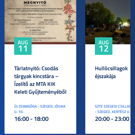
AUG
AUG
11
12
Tárlatnyitó: Csodás
Hullócsillagok
tárgyak kincstára –
éjszakája
Ízelítő az MTA KIK
Keleti Gyűjteményéből
ÚJ ZSINAGÓGA - SZEGED, JÓSIKA
SZTE SZEGEDI CSILLAGV
U. 10.
- SZEGED, KERTÉSZ U. 3.
16:00 - 18:00
20:00 - 23:00