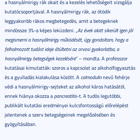
a hasnyálmirigy rák okait és a kezelés lehetőségeit vizsgálja
kutatócsoportjával. A hasnyálmirigy rák, az ötödik
leggyakoribb rákos megbetegedés, amit a betegeknek
mindössze 3%-a képes leküzdeni. „
Az évek alatt sikerült igen jól
megismerni a hasnyálmirigy működését, úgy gondoltam, hogy a
felhalmozott tudást ideje átültetni az orvosi gyakorlatba, a
hasnyálmirigy betegségek kezelésére
” – mondta. A professzor
kutatásai kimutatták: szoros a kapcsolat az alkoholfogyasztás
és a gyulladás kialakulása között. A
calmodulin
nevű fehérje
védi a hasnyálmirigy-sejteket az alkohol káros hatásától,
ennek hiánya okozza a
pancreatitis
-t. A tudós legutóbbi,
publikált kutatási eredményei kulcsfontosságú előrelépést
jelentenek a szerv betegségeinek megelőzésében és
gyógyításában.