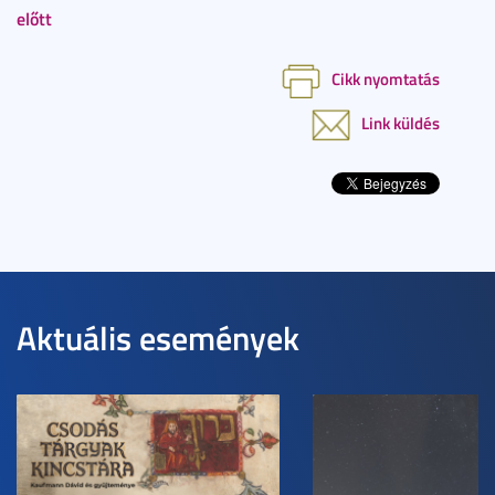
előtt
Cikk nyomtatás
Link küldés
Aktuális események