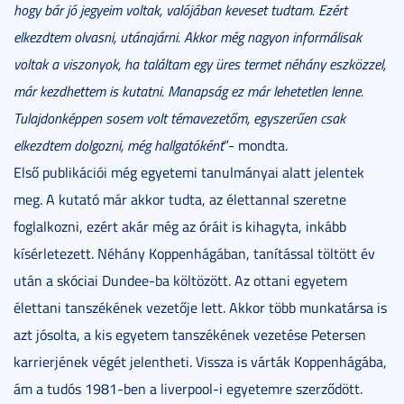
hogy bár jó jegyeim voltak, valójában keveset tudtam. Ezért
elkezdtem olvasni, utánajárni. Akkor még nagyon informálisak
voltak a viszonyok, ha találtam egy üres termet néhány eszközzel,
már kezdhettem is kutatni. Manapság ez már lehetetlen lenne.
Tulajdonképpen sosem volt témavezetőm, egyszerűen csak
elkezdtem dolgozni, még hallgatóként
”- mondta.
Első publikációi még egyetemi tanulmányai alatt jelentek
meg. A kutató már akkor tudta, az élettannal szeretne
foglalkozni, ezért akár még az óráit is kihagyta, inkább
kísérletezett. Néhány Koppenhágában, tanítással töltött év
után a skóciai Dundee-ba költözött. Az ottani egyetem
élettani tanszékének vezetője lett. Akkor több munkatársa is
azt jósolta, a kis egyetem tanszékének vezetése Petersen
karrierjének végét jelentheti. Vissza is várták Koppenhágába,
ám a tudós 1981-ben a liverpool-i egyetemre szerződött.