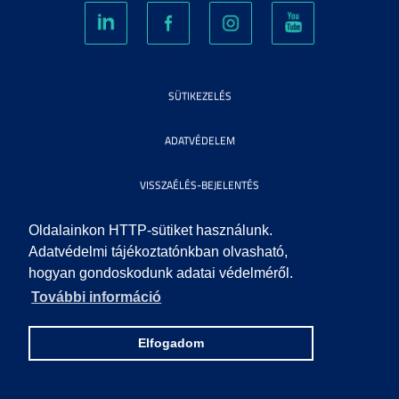
SÜTIKEZELÉS
ADATVÉDELEM
VISSZAÉLÉS-BEJELENTÉS
KÖZÉRDEKŰ ADATOK
Oldalainkon HTTP-sütiket használunk.
Adatvédelmi tájékoztatónkban olvasható,
hogyan gondoskodunk adatai védelméről.
IMPRESSZUM
További információ
SEGÍTSÉG
Elfogadom
© 2010 SZEGEDI TUDOMÁNYEGYETEM. MINDEN JOG FENNTARTVA.