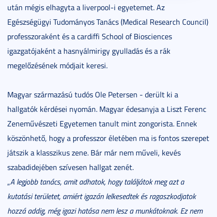
után mégis elhagyta a liverpool-i egyetemet. Az
Egészségügyi Tudományos Tanács (Medical Research Council)
professzoraként és a cardiffi School of Biosciences
igazgatójaként a hasnyálmirigy gyulladás és a rák
megelőzésének módjait keresi.
Magyar származású tudós Ole Petersen - derült ki a
hallgatók kérdései nyomán. Magyar édesanyja a Liszt Ferenc
Zeneművészeti Egyetemen tanult mint zongorista. Ennek
köszönhető, hogy a professzor életében ma is fontos szerepet
játszik a klasszikus zene. Bár már nem műveli, kevés
szabadidejében szívesen hallgat zenét.
„
A legjobb tanács, amit adhatok, hogy találjátok meg azt a
kutatási területet, amiért igazán lelkesedtek és ragaszkodjatok
hozzá addig, még igazi hatása nem lesz a munkátoknak. Ez nem