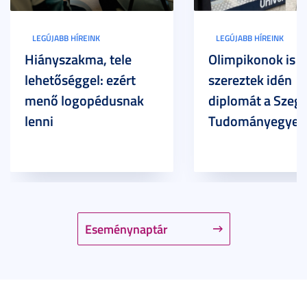
LEGÚJABB HÍREINK
LEGÚJABB HÍREINK
Hiányszakma, tele
Olimpikonok is
lehetőséggel: ezért
szereztek idén
menő logopédusnak
diplomát a Szege
lenni
Tudományegyet
Eseménynaptár