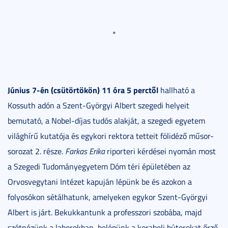
*
Június 7-én (csütörtökön) 11 óra 5 perctől
hallható a
Kossuth adón a Szent-Györgyi Albert szegedi helyeit
bemutató, a Nobel-díjas tudós alakját, a szegedi egyetem
világhírű kutatója és egykori rektora tetteit fölidéző műsor-
sorozat 2. része.
Farkas Erika
riporteri kérdései nyomán most
a Szegedi Tudományegyetem Dóm téri épületében az
Orvosvegytani Intézet kapuján lépünk be és azokon a
folyosókon sétálhatunk, amelyeken egykor Szent-Györgyi
Albert is járt. Bekukkantunk a professzori szobába, majd
szétnézünk a laborokban, belépünk a korabeli bútorokat őrző