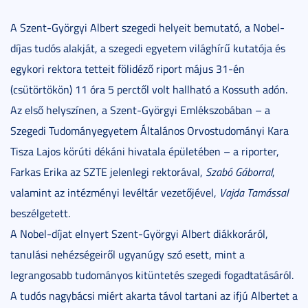
A Szent-Györgyi Albert szegedi helyeit bemutató, a Nobel-
díjas tudós alakját, a szegedi egyetem világhírű kutatója és
egykori rektora tetteit fölidéző riport május 31-én
(csütörtökön) 11 óra 5 perctől volt hallható a Kossuth adón.
Az első helyszínen, a Szent-Györgyi Emlékszobában – a
Szegedi Tudományegyetem Általános Orvostudományi Kara
Tisza Lajos körúti dékáni hivatala épületében – a riporter,
Farkas Erika az SZTE jelenlegi rektorával,
Szabó Gáborral
,
valamint az intézményi levéltár vezetőjével,
Vajda Tamással
beszélgetett.
A Nobel-díjat elnyert Szent-Györgyi Albert diákkoráról,
tanulási nehézségeiről ugyanúgy szó esett, mint a
legrangosabb tudományos kitüntetés szegedi fogadtatásáról.
A tudós nagybácsi miért akarta távol tartani az ifjú Albertet a