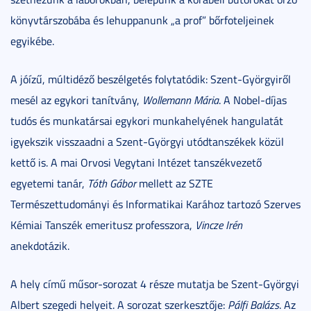
könyvtárszobába és lehuppanunk „a prof” bőrfoteljeinek
egyikébe.
A jóízű, múltidéző beszélgetés folytatódik: Szent-Györgyiről
mesél az egykori tanítvány,
Wollemann Mária
. A Nobel-díjas
tudós és munkatársai egykori munkahelyének hangulatát
igyekszik visszaadni a Szent-Györgyi utódtanszékek közül
kettő is. A mai Orvosi Vegytani Intézet tanszékvezető
egyetemi tanár,
Tóth Gábor
mellett az SZTE
Természettudományi és Informatikai Karához tartozó Szerves
Kémiai Tanszék emeritusz professzora,
Vincze Irén
anekdotázik.
A hely című műsor-sorozat 4 része mutatja be Szent-Györgyi
Albert szegedi helyeit. A sorozat szerkesztője:
Pálfi Balázs
. Az