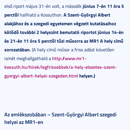
június 7-én 11 óra 5
első riport május 31-én volt, a második
perctől
A Szent-Györgyi Albert
hallható a Kossuthon.
alakjához és a szegedi egyetemen végzett kutatásaihoz
kötődő további 2 helyszínt bemutató riportot június 14-én
és 21-én 11 óra 5 perctől tűzi műsorra az MR1 A hely című
sorozatában.
(A hely című műsor a friss adást követően
http://www.mr1-
ismét meghallgatható a
kossuth.hu/hirek/legfrissebbek/a-hely-elozetes-szent-
gyorgyi-albert-helyei-szegeden.html
helyen.)
Az emlékszobában – Szent-Györgyi Albert szegedi
helyei az MR1-en