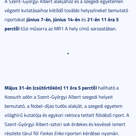
A Szent-Györgyi Albert alakjához és a szegedi egyetemen
végzett kutatásaihoz kötődő további helyszíneket bemutató
június 7-én, június 14-én
21-én 11 óra 5
riportokat
és
perctől
tűzi műsorra az MR1 A hely című sorozatában.
*
Május 31-én (csütörtökön) 11 óra 5 perctől
hallható a
Kossuth adón a Szent-Györgyi Albert szegedi helyeit
bemutató, a Nobel-díjas tudós alakját, a szegedi egyetem
világhírű kutatója és egykori rektora tetteit fölidéző riport. A
Szent-Györgyi Albert-sztori sok érdekes és kevéssé ismert
részlete tárul föl
Farkas Erika
riporteri kérdései nyomán.