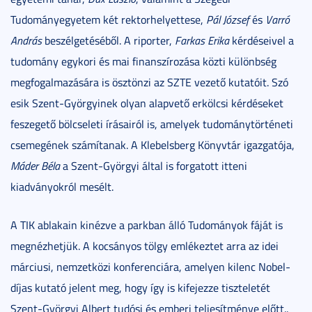
Tudományegyetem két rektorhelyettese,
Pál József
és
Varró
András
beszélgetéséből. A riporter,
Farkas Erika
kérdéseivel a
tudomány egykori és mai finanszírozása közti különbség
megfogalmazására is ösztönzi az SZTE vezető kutatóit. Szó
esik Szent-Györgyinek olyan alapvető erkölcsi kérdéseket
feszegető bölcseleti írásairól is, amelyek tudománytörténeti
csemegének számítanak. A Klebelsberg Könyvtár igazgatója,
Máder Béla
a Szent-Györgyi által is forgatott itteni
kiadványokról mesélt.
A TIK ablakain kinézve a parkban álló Tudományok fáját is
megnézhetjük. A kocsányos tölgy emlékeztet arra az idei
márciusi, nemzetközi konferenciára, amelyen kilenc Nobel-
díjas kutató jelent meg, hogy így is kifejezze tiszteletét
Szent-Györgyi Albert tudósi és emberi teljesítménye előtt..