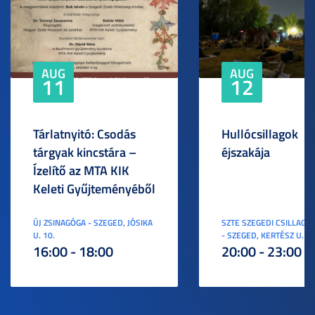
AUG
AUG
11
12
Tárlatnyitó: Csodás
Hullócsillagok
tárgyak kincstára –
éjszakája
Ízelítő az MTA KIK
Keleti Gyűjteményéből
ÚJ ZSINAGÓGA - SZEGED, JÓSIKA
SZTE SZEGEDI CSILLAGV
U. 10.
- SZEGED, KERTÉSZ U. 3.
16:00 - 18:00
20:00 - 23:00