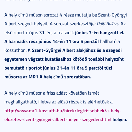
A hely című műsor-sorozat 4 része mutatja be Szent-Györgyi
Albert szegedi helyeit. A sorozat szerkesztője:
Pálfi Balázs
. Az
június 7-én hangzott el.
első riport május 31-én, a második
A harmadik rész június 14-én 11 óra 5 perctől
hallható a
A Szent-Györgyi Albert alakjához és a szegedi
Kossuthon.
egyetemen végzett kutatásaihoz kötődő további helyszínt
bemutató riportot június 21-én 11 óra 5 perctől tűzi
műsorra az MR1 A hely című sorozatában.
A hely című műsor a friss adást követően ismét
meghallgatható, illetve az előző részek is elérhetőek a
http://www.mr1-kossuth.hu/hirek/legfrissebbek/a-hely-
elozetes-szent-gyorgyi-albert-helyei-szegeden.html
helyen.