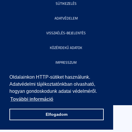
SÜTIKEZELÉS
ADATVÉDELEM
VISSZAÉLÉS-BEJELENTÉS
KÖZÉRDEKŰ ADATOK
IMPRESSZUM
SEGÍTSÉG
Oldalainkon HTTP-sütiket használunk.
Adatvédelmi tájékoztatónkban olvasható,
hogyan gondoskodunk adatai védelméről.
© 2010 SZEGEDI TUDOMÁNYEGYETEM. MINDEN JOG FENNTARTVA.
További információ
Elfogadom