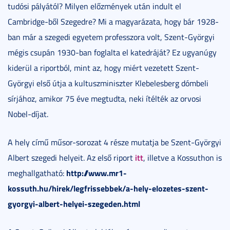
tudósi pályától? Milyen előzmények után indult el
Cambridge-ből Szegedre? Mi a magyarázata, hogy bár 1928-
ban már a szegedi egyetem professzora volt, Szent-Györgyi
mégis csupán 1930-ban foglalta el katedráját? Ez ugyanúgy
kiderül a riportból, mint az, hogy miért vezetett Szent-
Györgyi első útja a kultuszminiszter Klebelesberg dómbeli
sírjához, amikor 75 éve megtudta, neki ítélték az orvosi
Nobel-díjat.
A hely című műsor-sorozat 4 része mutatja be Szent-Györgyi
itt
Albert szegedi helyeit. Az első riport
, illetve a Kossuthon is
http://www.mr1-
meghallgatható:
kossuth.hu/hirek/legfrissebbek/a-hely-elozetes-szent-
gyorgyi-albert-helyei-szegeden.html