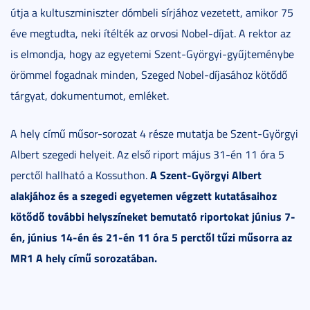
útja a kultuszminiszter dómbeli sírjához vezetett, amikor 75
éve megtudta, neki ítélték az orvosi Nobel-díjat. A rektor az
is elmondja, hogy az egyetemi Szent-Györgyi-gyűjteménybe
örömmel fogadnak minden, Szeged Nobel-díjasához kötődő
tárgyat, dokumentumot, emléket.
A hely című műsor-sorozat 4 része mutatja be Szent-Györgyi
Albert szegedi helyeit. Az első riport május 31-én 11 óra 5
A Szent-Györgyi Albert
perctől hallható a Kossuthon.
alakjához és a szegedi egyetemen végzett kutatásaihoz
kötődő további helyszíneket bemutató riportokat június 7-
én, június 14-én és 21-én 11 óra 5 perctől tűzi műsorra az
MR1 A hely című sorozatában.