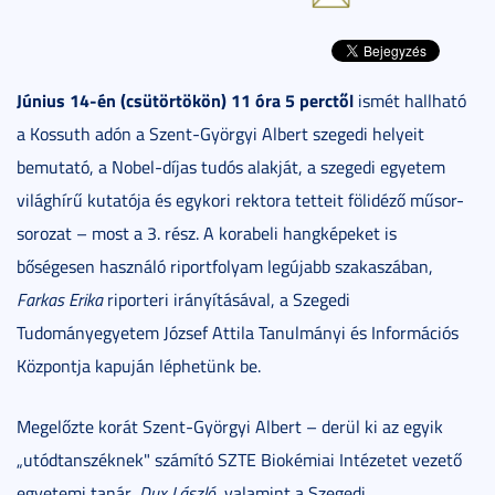
Június 14-én (csütörtökön) 11 óra 5 perctől
ismét hallható
a Kossuth adón a Szent-Györgyi Albert szegedi helyeit
bemutató, a Nobel-díjas tudós alakját, a szegedi egyetem
világhírű kutatója és egykori rektora tetteit fölidéző műsor-
sorozat – most a 3. rész. A korabeli hangképeket is
bőségesen használó riportfolyam legújabb szakaszában,
Farkas Erika
riporteri irányításával, a Szegedi
Tudományegyetem József Attila Tanulmányi és Információs
Központja kapuján léphetünk be.
Megelőzte korát Szent-Györgyi Albert – derül ki az egyik
„utódtanszéknek" számító SZTE Biokémiai Intézetet vezető
egyetemi tanár,
Dux László
, valamint a Szegedi