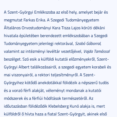
A Szent-Györgyi Emlékszoba az első hely, amelyet bejár és
megmutat Farkas Erika. A Szegedi Tudományegyetem
Általános Orvostudományi Kara Tisza Lajos körúti dékáni
hivatala épületében berendezett emlékszobában a Szegedi
Tudományegyetem jelenlegi rektorával,
Szabó Gáborral
,
valamint az intézményi levéltár vezetőjével,
Vajda Tamással
beszélget. Szó esik a külföldi kutatói előzményekről, Szent-
Györgyi Albert találkozásairól, a szegedi egyetem korabeli és
mai viszonyairól, a rektori teljesítményről. A Szent-
Györgyihez kötődő anekdotákkal fölidézik a népszerű tudós
és a vonzó férfi alakját, véleményt mondanak a kutatói
módszerek és a férfiúi hódítások természetéről. Az
időutazásban fölidéződik Klebelsberg Kunó alakja is, mert
külföldről ő hívta haza a fiatal Szent-Györgyit, akinek első