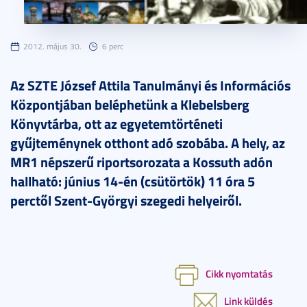
2012. május 30.
6 perc
Az SZTE József Attila Tanulmányi és Információs
Központjában beléphetünk a Klebelsberg
Könyvtárba, ott az egyetemtörténeti
gyűjteménynek otthont adó szobába. A hely, az
MR1 népszerű riportsorozata a Kossuth adón
hallható: június 14-én (csütörtök) 11 óra 5
perctől Szent-Györgyi szegedi helyeiről.
Cikk nyomtatás
Link küldés