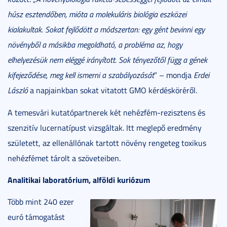
húsz esztendőben, mióta a molekuláris biológia eszközei
kialakultak. Sokat fejlődött a módszertan: egy gént bevinni egy
növényből a másikba megoldható, a probléma az, hogy
elhelyezésük nem eléggé irányított. Sok tényezőtől függ a gének
kifejeződése, meg kell ismerni a szabályozását
” – mondja
Erdei
László
a napjainkban sokat vitatott GMO kérdésköréről.
A temesvári kutatópartnerek két nehézfém-rezisztens és
szenzitív lucernatípust vizsgáltak. Itt meglepő eredmény
született, az ellenállónak tartott növény rengeteg toxikus
nehézfémet tárolt a szöveteiben.
Analitikai laboratórium, alföldi kuriózum
Több mint 240 ezer
euró támogatást