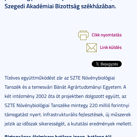
Szegedi Akadémiai Bizottság székházában.
Cikk nyomtatás
Link küldés
Tízéves együttműködést zár az SZTE Növénybiológiai
Tanszék és a temesvári Bánát Agrártudományi Egyetem. A
két intézmény 2002 óta öt projektben dolgozott együtt, az
SZTE Növénybiológiai Tanszéke mintegy 220 millió forintnyi
támogatást nyert. Infrastrukturális fejlesztések, új műszerek
jelzik az időszak sikerességét, a kutatási eredmények mellett.
Biztonságos élelmiszer határon innen, határon túl