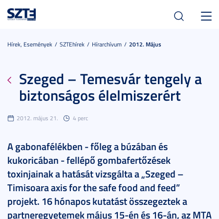
Toggl
navig
Hírek, Események
SZTEhírek
Hírarchívum
2012. Május
Szeged – Temesvár tengely a
biztonságos élelmiszerért
2012. május 21.
4 perc
A gabonafélékben - főleg a búzában és
kukoricában - fellépő gombafertőzések
toxinjainak a hatását vizsgálta a „Szeged –
Timisoara axis for the safe food and feed”
projekt. 16 hónapos kutatást összegeztek a
partneregyetemek május 15-én és 16-án, az MTA