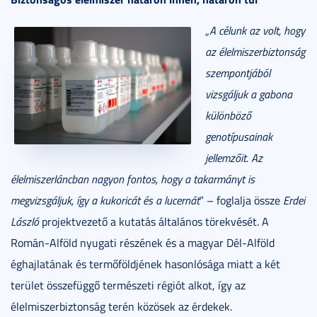
„
A célunk az volt, hogy
az élelmiszerbiztonság
szempontjából
vizsgáljuk a gabona
különböző
genotípusainak
jellemzőit. Az
élelmiszerláncban nagyon fontos, hogy a takarmányt is
megvizsgáljuk, így a kukoricát és a lucernát
” – foglalja össze
Erdei
László
projektvezető a kutatás általános törekvését. A
Román-Alföld nyugati részének és a magyar Dél-Alföld
éghajlatának és termőföldjének hasonlósága miatt a két
terület összefüggő természeti régiót alkot, így az
élelmiszerbiztonság terén közösek az érdekek.