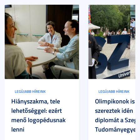
LEGÚJABB HÍREINK
LEGÚJABB HÍREINK
Hiányszakma, tele
Olimpikonok is
lehetőséggel: ezért
szereztek idén
menő logopédusnak
diplomát a Szege
lenni
Tudományegyet