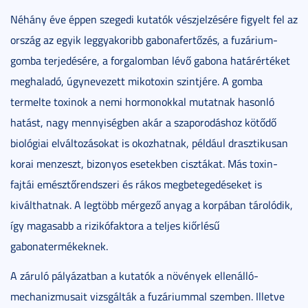
Néhány éve éppen szegedi kutatók vészjelzésére figyelt fel az
ország az egyik leggyakoribb gabonafertőzés, a fuzárium-
gomba terjedésére, a forgalomban lévő gabona határértéket
meghaladó, úgynevezett mikotoxin szintjére. A gomba
termelte toxinok a nemi hormonokkal mutatnak hasonló
hatást, nagy mennyiségben akár a szaporodáshoz kötődő
biológiai elváltozásokat is okozhatnak, például drasztikusan
korai menzeszt, bizonyos esetekben cisztákat. Más toxin-
fajtái emésztőrendszeri és rákos megbetegedéseket is
kiválthatnak. A legtöbb mérgező anyag a korpában tárolódik,
így magasabb a rizikófaktora a teljes kiőrlésű
gabonatermékeknek.
A záruló pályázatban a kutatók a növények ellenálló-
mechanizmusait vizsgálták a fuzáriummal szemben. Illetve