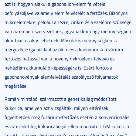
azt is, hogyan alakul a gabona ion-elem felvétele,
befolyásolja-e valamely elem felvételét a fertőzés. Bizonyos
mikroelemekre, például a rézre, cinkre és a szelénre szüksége
van az emberi szervezetnek, ugyanakkor nagy mennyiségben
akár toxikusak is lehetnek. Mások kis mennyiségben is
mérgezőek: így például az ólom és a kadmium. A fuzárium-
fertőzés hatással van a növény mikroelem-felvevő és
nehézfém akkumuláló képességére is. Ezért fontos a
gabonanövények elemfelvételét szabályozó folyamatok
megértése.
Román mintából származott a genetikailag módosított
kukorica, amelyen azt vizsgálták, milyen eltérések
figyelhetőek meg fuzárium-fertőzés esetén a konvencionális
és az eredetileg kukoricabogár ellen módosított GM kukorica
között. „
A növénybiológia rakéta-sebességgel fejlődött az elmúlt