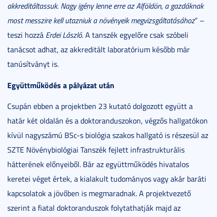
akkreditáltassuk. Nagy igény lenne erre az Alföldön, a gazdáknak
most messzire kell utazniuk a növényeik megvizsgáltatásához
” –
teszi hozzá
Erdei László
. A tanszék egyelőre csak szóbeli
tanácsot adhat, az akkreditált laboratórium később már
tanúsítványt is.
Együttműködés a pályázat után
Csupán ebben a projektben 23 kutató dolgozott együtt a
határ két oldalán és a doktoranduszokon, végzős hallgatókon
kívül nagyszámú BSc-s biológia szakos hallgató is részesül az
SZTE Növénybiológiai Tanszék fejlett infrastrukturális
hátterének előnyeiből. Bár az együttműködés hivatalos
keretei véget értek, a kialakult tudományos vagy akár baráti
kapcsolatok a jövőben is megmaradnak. A projektvezető
szerint a fiatal doktoranduszok folytathatják majd az