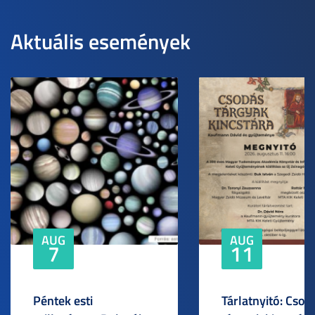
Aktuális események
AUG
AUG
7
11
Péntek esti
Tárlatnyitó: Csod