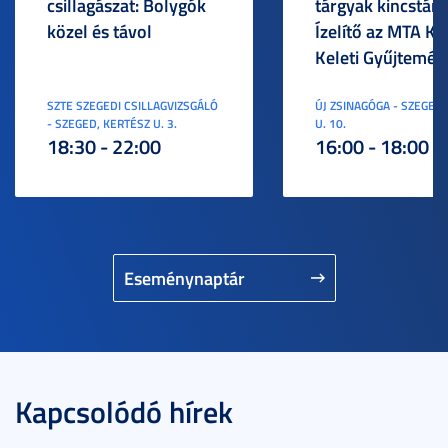
csillagászat: Bolygók
tárgyak kincstára
közel és távol
Ízelítő az MTA KI
Keleti Gyűjtemén
SZTE SZEGEDI CSILLAGVIZSGÁLÓ
ÚJ ZSINAGÓGA - SZEGED,
- SZEGED, KERTÉSZ U. 3.
U. 10.
18:30 - 22:00
16:00 - 18:00
Eseménynaptár
Kapcsolódó hírek