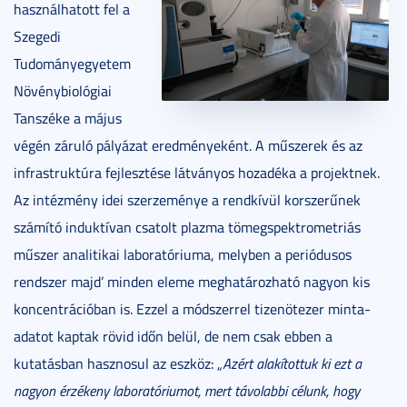
használhatott fel a
Szegedi
Tudományegyetem
Növénybiológiai
Tanszéke a május
végén záruló pályázat eredményeként. A műszerek és az
infrastruktúra fejlesztése látványos hozadéka a projektnek.
Az intézmény idei szerzeménye a rendkívül korszerűnek
számító induktívan csatolt plazma tömegspektrometriás
műszer analitikai laboratóriuma, melyben a periódusos
rendszer majd’ minden eleme meghatározható nagyon kis
koncentrációban is. Ezzel a módszerrel tizenötezer minta-
adatot kaptak rövid időn belül, de nem csak ebben a
kutatásban hasznosul az eszköz: „
Azért alakítottuk ki ezt a
nagyon érzékeny laboratóriumot, mert távolabbi célunk, hogy