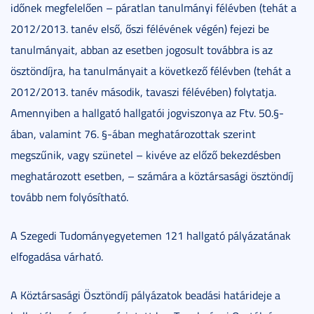
időnek megfelelően – páratlan tanulmányi félévben (tehát a
2012/2013. tanév első, őszi félévének végén) fejezi be
tanulmányait, abban az esetben jogosult továbbra is az
ösztöndíjra, ha tanulmányait a következő félévben (tehát a
2012/2013. tanév második, tavaszi félévében) folytatja.
Amennyiben a hallgató hallgatói jogviszonya az Ftv. 50.§-
ában, valamint 76. §-ában meghatározottak szerint
megszűnik, vagy szünetel – kivéve az előző bekezdésben
meghatározott esetben, – számára a köztársasági ösztöndíj
tovább nem folyósítható.
A Szegedi Tudományegyetemen 121 hallgató pályázatának
elfogadása várható.
A Köztársasági Ösztöndíj pályázatok beadási határideje a