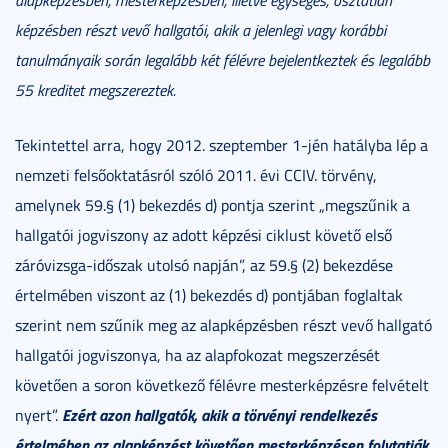
képzésben részt vevő hallgatói, akik a jelenlegi vagy korábbi
tanulmányaik során legalább két félévre bejelentkeztek és legalább
55 kreditet megszereztek.
Tekintettel arra, hogy 2012. szeptember 1-jén hatályba lép a
nemzeti felsőoktatásról szóló 2011. évi CCIV. törvény,
amelynek 59.§ (1) bekezdés d) pontja szerint „megszűnik a
hallgatói jogviszony az adott képzési ciklust követő első
záróvizsga-időszak utolsó napján”, az 59.§ (2) bekezdése
értelmében viszont az (1) bekezdés d) pontjában foglaltak
szerint nem szűnik meg az alapképzésben részt vevő hallgató
hallgatói jogviszonya, ha az alapfokozat megszerzését
követően a soron következő félévre mesterképzésre felvételt
Ezért azon hallgatók, akik a törvényi rendelkezés
nyert”.
értelmében az alapképzést követően mesterképzésen folytatják