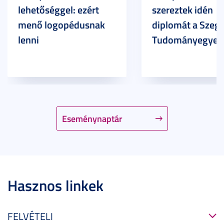
lehetőséggel: ezért
szereztek idén
menő logopédusnak
diplomát a Szege
lenni
Tudományegyet
Eseménynaptár
Hasznos linkek
FELVÉTELI