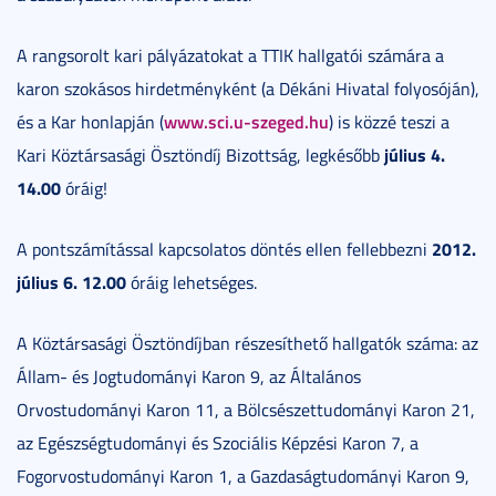
A rangsorolt kari pályázatokat a TTIK hallgatói számára a
karon szokásos hirdetményként (a Dékáni Hivatal folyosóján),
www.sci.u-szeged.hu
és a Kar honlapján (
) is közzé teszi a
július 4.
Kari Köztársasági Ösztöndíj Bizottság, legkésőbb
14.00
óráig!
2012.
A pontszámítással kapcsolatos döntés ellen fellebbezni
július 6. 12.00
óráig lehetséges.
A Köztársasági Ösztöndíjban részesíthető hallgatók száma: az
Állam- és Jogtudományi Karon 9, az Általános
Orvostudományi Karon 11, a Bölcsészettudományi Karon 21,
az Egészségtudományi és Szociális Képzési Karon 7, a
Fogorvostudományi Karon 1, a Gazdaságtudományi Karon 9,