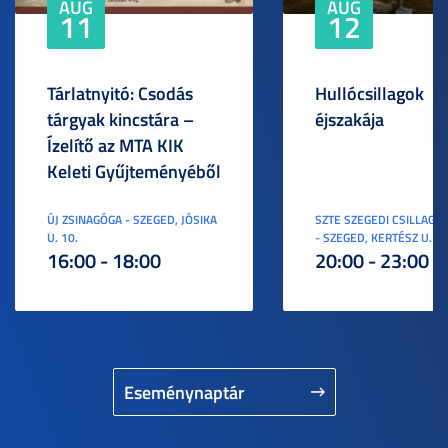
AUG
AUG
11
12
Tárlatnyitó: Csodás
Hullócsillagok
tárgyak kincstára –
éjszakája
Ízelítő az MTA KIK
Keleti Gyűjteményéből
ÚJ ZSINAGÓGA - SZEGED, JÓSIKA
SZTE SZEGEDI CSILLAGV
U. 10.
- SZEGED, KERTÉSZ U. 3.
16:00 - 18:00
20:00 - 23:00
Eseménynaptár