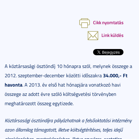
Cikk nyomtatás
Link küldés
A köztársasági ösztöndíj 10 hónapra szól, melynek összege a
34.000,- Ft
2012. szeptember-december közötti időszakra
havonta
. A 2013. év első hat hónapjára vonatkozó havi
összege az adott évre szóló költségvetési törvényben
meghatározott összeg egytizede.
Köztársasági ösztöndíjra pályázhatnak a felsőoktatási intézmény
azon államilag támogatott, illetve költségtérítéses, teljes idejű
alapképzésben, mesterképzésben, illetve egységes, osztatlan