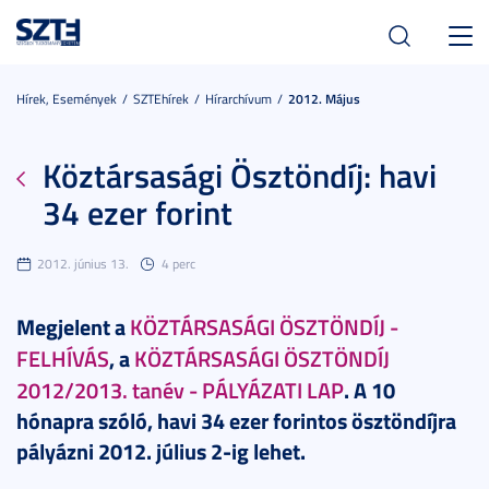
Toggl
navig
Hírek, Események
SZTEhírek
Hírarchívum
2012. Május
Köztársasági Ösztöndíj: havi
34 ezer forint
2012. június 13.
4 perc
Megjelent a
KÖZTÁRSASÁGI ÖSZTÖNDÍJ -
FELHÍVÁS
, a
KÖZTÁRSASÁGI ÖSZTÖNDÍJ
2012/2013. tanév - PÁLYÁZATI LAP
. A 10
hónapra szóló, havi 34 ezer forintos ösztöndíjra
pályázni 2012. július 2-ig lehet.