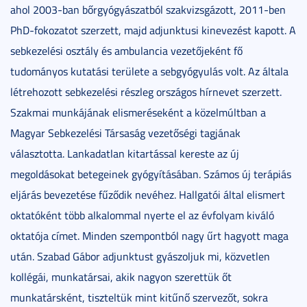
ahol 2003-ban bőrgyógyászatból szakvizsgázott, 2011-ben
PhD-fokozatot szerzett, majd adjunktusi kinevezést kapott. A
sebkezelési osztály és ambulancia vezetőjeként fő
tudományos kutatási területe a sebgyógyulás volt. Az általa
létrehozott sebkezelési részleg országos hírnevet szerzett.
Szakmai munkájának elismeréseként a közelmúltban a
Magyar Sebkezelési Társaság vezetőségi tagjának
választotta. Lankadatlan kitartással kereste az új
megoldásokat betegeinek gyógyításában. Számos új terápiás
eljárás bevezetése fűződik nevéhez. Hallgatói által elismert
oktatóként több alkalommal nyerte el az évfolyam kiváló
oktatója címet. Minden szempontból nagy űrt hagyott maga
után. Szabad Gábor adjunktust gyászoljuk mi, közvetlen
kollégái, munkatársai, akik nagyon szerettük őt
munkatársként, tiszteltük mint kitűnő szervezőt, sokra