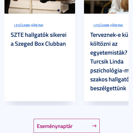
LEGÚJABB HÍREINK
LEGÚJABB HÍREINK
SZTE hallgatók sikerei
Terveznek-e külf
a Szeged Box Clubban
költözni az
egyetemisták? –
Turcsik Linda
pszichológia-ma
szakos hallgatóv
beszélgettünk
Eseménynaptár