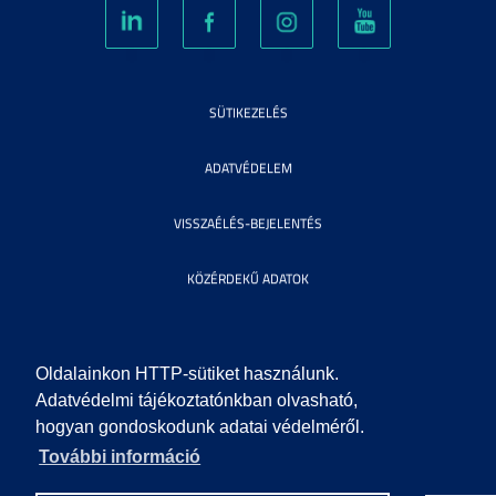
SÜTIKEZELÉS
ADATVÉDELEM
VISSZAÉLÉS-BEJELENTÉS
KÖZÉRDEKŰ ADATOK
IMPRESSZUM
Oldalainkon HTTP-sütiket használunk.
SEGÍTSÉG
Adatvédelmi tájékoztatónkban olvasható,
hogyan gondoskodunk adatai védelméről.
További információ
© 2010 SZEGEDI TUDOMÁNYEGYETEM. MINDEN JOG FENNTARTVA.