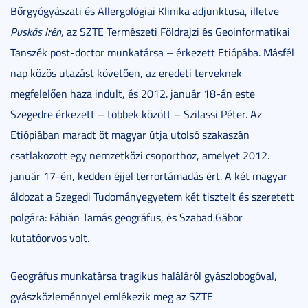
Bőrgyógyászati és Allergológiai Klinika adjunktusa, illetve
Puskás Irén
, az SZTE Természeti Földrajzi és Geoinformatikai
Tanszék post-doctor munkatársa – érkezett Etiópába. Másfél
nap közös utazást követően, az eredeti terveknek
megfelelően haza indult, és 2012. január 18-án este
Szegedre érkezett – többek között – Szilassi Péter. Az
Etiópiában maradt öt magyar útja utolsó szakaszán
csatlakozott egy nemzetközi csoporthoz, amelyet 2012.
január 17-én, kedden éjjel terrortámadás ért. A két magyar
áldozat a Szegedi Tudományegyetem két tisztelt és szeretett
polgára: Fábián Tamás geográfus, és Szabad Gábor
kutatóorvos volt.
Geográfus munkatársa tragikus haláláról gyászlobogóval,
gyászközleménnyel emlékezik meg az SZTE