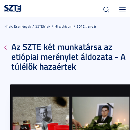
Toggl
navig
Hírek, Események
SZTEhírek
Hírarchívum
2012. Január
Az SZTE két munkatársa az
etiópiai merénylet áldozata - A
túlélők hazaértek