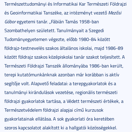
Természettudományi és Informatikai Kar Természeti Földrajzi
és Geoinformatikai Tanszéke, az intézményt vezető
Mezősi
Gábor
egyetemi tanár. „Fábián Tamás 1958-ban
Szombathelyen született. Tanulmányait a Szegedi
Tudományegyetemen végezte, előbb 1980-84 között
földrajz-testnevelés szakos általános iskolai, majd 1986-89
között földrajz szakos középiskolai tanár szakot teljesített. A
Természeti Földrajzi Tanszék állományába 1986-ban került,
terepi kutatómunkánknak azonban már korábban is aktív
segítője volt. Alapvető feladatai: a terepgyakorlatok és a
tanulmányi kirándulások vezetése, regionális természeti
földrajzi gyakorlatok tartása, a Védett természeti értékek, a
Természetvédelem földrajzi alapjai című kurzusok
gyakorlatainak ellátása. A sok gyakorlati óra keretében
szoros kapcsolatot alakított ki a hallgatói közösségekkel.