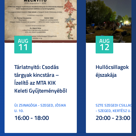
AUG
AUG
11
12
Tárlatnyitó: Csodás
Hullócsillagok
tárgyak kincstára –
éjszakája
Ízelítő az MTA KIK
Keleti Gyűjteményéből
ÚJ ZSINAGÓGA - SZEGED, JÓSIKA
SZTE SZEGEDI CSILLAGV
U. 10.
- SZEGED, KERTÉSZ U. 3.
16:00 - 18:00
20:00 - 23:00