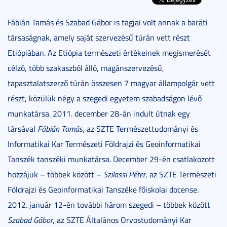
Fábián Tamás és Szabad Gábor is tagjai volt annak a baráti
társaságnak, amely saját szervezésű túrán vett részt
Etiópiában. Az Etiópia természeti értékeinek megismerését
célzó, több szakaszból álló, magánszervezésű,
tapasztalatszerző túrán összesen 7 magyar állampolgár vett
részt, közülük négy a szegedi egyetem szabadságon lévő
munkatársa. 2011. december 28-án indult útnak egy
társával
Fábián Tamás
, az SZTE Természettudományi és
Informatikai Kar Természeti Földrajzi és Geoinformatikai
Tanszék tanszéki munkatársa. December 29-én csatlakozott
hozzájuk – többek között –
Szilassi Péter
, az SZTE Természeti
Földrajzi és Geoinformatikai Tanszéke főiskolai docense.
2012. január 12-én további három szegedi – többek között
Szabad Gábor
, az SZTE Általános Orvostudományi Kar