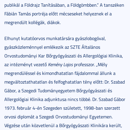
publikál a Földrajz Tanításában, a Földgömbben.” A tanszéken
Fábián Tamás portréja előtt mécseseket helyeznek el a
megrendült kollégák, diákok.
Elhunyt kutatóorvos munkatársára gyászlobogóval,
gyászközleménnyel emlékezik az SZTE Általános
Orvostudományi Kar Bőrgyógyászati és Allergológiai Klinika,
az intézményt vezető
Kemény Lajos
professzor. „Mély
megrendüléssel és kimondhatatlan fájdalommal állunk a
megváltoztathatatlan és felfoghatatlan tény előtt: Dr. Szabad
Gábor, a Szegedi Tudományegyetem Bőrgyógyászati és
Allergológiai Klinika adjunktusa nincs többé. Dr. Szabad Gábor
1973. február 4-én Szegeden született, 1998-ban szerzett
orvosi diplomát a Szegedi Orvostudományi Egyetemen.
Végzése után közvetlenül a Bőrgyógyászati Klinikára került,