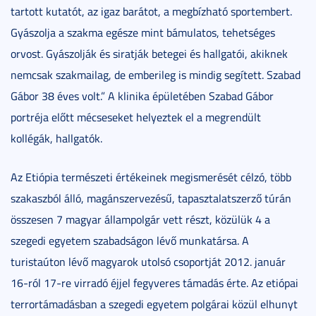
tartott kutatót, az igaz barátot, a megbízható sportembert.
Gyászolja a szakma egésze mint bámulatos, tehetséges
orvost. Gyászolják és siratják betegei és hallgatói, akiknek
nemcsak szakmailag, de emberileg is mindig segített. Szabad
Gábor 38 éves volt.” A klinika épületében Szabad Gábor
portréja előtt mécseseket helyeztek el a megrendült
kollégák, hallgatók.
Az Etiópia természeti értékeinek megismerését célzó, több
szakaszból álló, magánszervezésű, tapasztalatszerző túrán
összesen 7 magyar állampolgár vett részt, közülük 4 a
szegedi egyetem szabadságon lévő munkatársa. A
turistaúton lévő magyarok utolsó csoportját 2012. január
16-ról 17-re virradó éjjel fegyveres támadás érte. Az etiópai
terrortámadásban a szegedi egyetem polgárai közül elhunyt