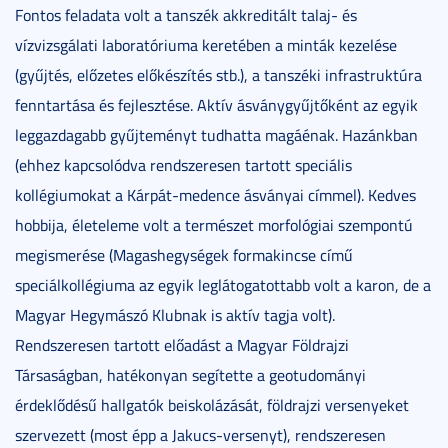
Fontos feladata volt a tanszék akkreditált talaj- és
vízvizsgálati laboratóriuma keretében a minták kezelése
(gyűjtés, előzetes előkészítés stb.), a tanszéki infrastruktúra
fenntartása és fejlesztése. Aktív ásványgyűjtőként az egyik
leggazdagabb gyűjteményt tudhatta magáénak. Hazánkban
(ehhez kapcsolódva rendszeresen tartott speciális
kollégiumokat a Kárpát-medence ásványai címmel). Kedves
hobbija, életeleme volt a természet morfológiai szempontú
megismerése (Magashegységek formakincse című
speciálkollégiuma az egyik leglátogatottabb volt a karon, de a
Magyar Hegymászó Klubnak is aktív tagja volt).
Rendszeresen tartott előadást a Magyar Földrajzi
Társaságban, hatékonyan segítette a geotudományi
érdeklődésű hallgatók beiskolázását, földrajzi versenyeket
szervezett (most épp a Jakucs-versenyt), rendszeresen