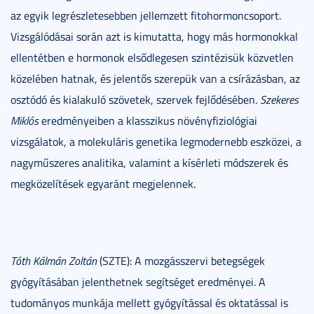
az egyik legrészletesebben jellemzett fitohormoncsoport.
Vizsgálódásai során azt is kimutatta, hogy más hormonokkal
ellentétben e hormonok elsődlegesen szintézisük közvetlen
közelében hatnak, és jelentős szerepük van a csírázásban, az
osztódó és kialakuló szövetek, szervek fejlődésében.
Szekeres
Miklós
eredményeiben a klasszikus növényfiziológiai
vizsgálatok, a molekuláris genetika legmodernebb eszközei, a
nagyműszeres analitika, valamint a kísérleti módszerek és
megközelítések egyaránt megjelennek.
Tóth Kálmán Zoltán
(SZTE): A mozgásszervi betegségek
gyógyításában jelenthetnek segítséget eredményei. A
tudományos munkája mellett gyógyítással és oktatással is