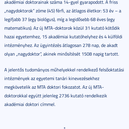
akadémiai doktorainak száma 14-gyel gyarapodott. A friss
„nagydoktorok” zöme (45) férfi, az átlagos életkor: 53 év – a
legifjabb 37 (egy biológus), míg a legidősebb 68 éves (egy
matematikus). Az új MTA-doktorok közül 31 kutató kötődik
hazai egyetemhez, 15 akadémiai kutatóhelyhez és 4 külföldi
intézményhez. Az ügyintézés átlagosan 278 nap, de akadt
olyan „nagydoktor”, akinek minősítését 1508 napig tartott.
A jelentős tudományos műhelyekkel rendelkező felsőoktatási
intézmények az egyetemi tanári kinevezésekhez
megkövetelik az MTA doktori fokozatot. Az új MTA-
doktorokkal együtt jelenleg 2736 kutató rendelkezik
akadémiai doktori címmel.
*