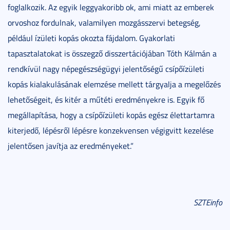
foglalkozik. Az egyik leggyakoribb ok, ami miatt az emberek
orvoshoz fordulnak, valamilyen mozgásszervi betegség,
például ízületi kopás okozta fájdalom. Gyakorlati
tapasztalatokat is összegző disszertációjában Tóth Kálmán a
rendkívül nagy népegészségügyi jelentőségű csípőízületi
kopás kialakulásának elemzése mellett tárgyalja a megelőzés
lehetőségeit, és kitér a műtéti eredményekre is. Egyik fő
megállapítása, hogy a csípőízületi kopás egész élettartamra
kiterjedő, lépésről lépésre konzekvensen végigvitt kezelése
jelentősen javítja az eredményeket.”
SZTEinfo