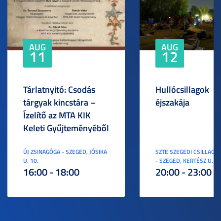
AUG
AUG
11
12
Tárlatnyitó: Csodás
Hullócsillagok
tárgyak kincstára –
éjszakája
Ízelítő az MTA KIK
Keleti Gyűjteményéből
ÚJ ZSINAGÓGA - SZEGED, JÓSIKA
SZTE SZEGEDI CSILLAGV
U. 10.
- SZEGED, KERTÉSZ U. 3.
16:00 - 18:00
20:00 - 23:00