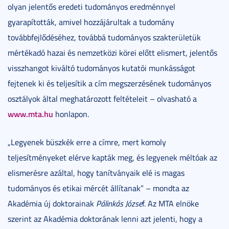
olyan jelentős eredeti tudományos eredménnyel
gyarapították, amivel hozzájárultak a tudomány
továbbfejlődéséhez, továbbá tudományos szakterületük
mértékadó hazai és nemzetközi körei előtt elismert, jelentős
visszhangot kiváltó tudományos kutatói munkásságot
fejtenek ki és teljesítik a cím megszerzésének tudományos
osztályok által meghatározott feltételeit – olvasható a
www.mta.hu
honlapon.
„Legyenek büszkék erre a címre, mert komoly
teljesítményeket elérve kapták meg, és legyenek méltóak az
elismerésre azáltal, hogy tanítványaik elé is magas
tudományos és etikai mércét állítanak” – mondta az
Akadémia új doktorainak
Pálinkás Józse
f. Az MTA elnöke
szerint az Akadémia doktorának lenni azt jelenti, hogy a