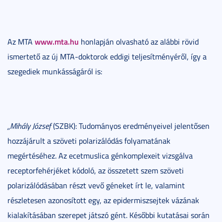
www.mta.hu
Az MTA
honlapján olvasható az alábbi rövid
ismertető az új MTA-doktorok eddigi teljesítményéről, így a
szegediek munkásságáról is:
„Mihály József
(SZBK): Tudományos eredményeivel jelentősen
hozzájárult a szöveti polarizálódás folyamatának
megértéséhez. Az ecetmuslica génkomplexeit vizsgálva
receptorfehérjéket kódoló, az összetett szem szöveti
polarizálódásában részt vevő géneket írt le, valamint
részletesen azonosított egy, az epidermiszsejtek vázának
kialakításában szerepet játszó gént. Későbbi kutatásai során