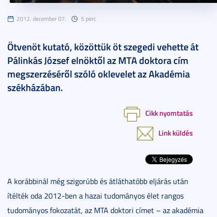
2012. december 07.
5 perc
Ötvenöt kutató, közöttük öt szegedi vehette át
Pálinkás József elnöktől az MTA doktora cím
megszerzéséről szóló oklevelet az Akadémia
székházában.
Cikk nyomtatás
Link küldés
A korábbinál még szigorúbb és átláthatóbb eljárás után
ítélték oda 2012-ben a hazai tudományos élet rangos
tudományos fokozatát, az MTA doktori címet – az akadémia