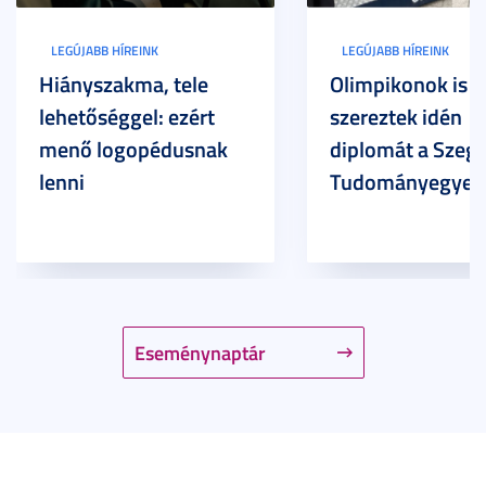
LEGÚJABB HÍREINK
LEGÚJABB HÍREINK
Hiányszakma, tele
Olimpikonok is
lehetőséggel: ezért
szereztek idén
menő logopédusnak
diplomát a Szege
lenni
Tudományegyet
Eseménynaptár