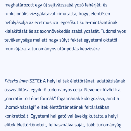
meghatározott egy új sejtvázszabályozó fehérjét, és
funkcionális vizsgálatával kimutatta, hogy jelentősen
befolyásolja az ecetmuslica légcsőkutikula-mintázatának
kialakítását és az axonnövekedés szabályozását. Tudományos
tevékenysége mellett nagy súlyt fektet egyetemi oktatói
munkájára, a tudományos utánpótlás képzésére.
Pászka Imre
(SZTE): A helyi elitek élettörténeti adatbázisának
összeállítása egyik fő tudományos célja. Nevéhez fűződik a
„narratív történetformák” fogalmának kidolgozása, amit a
„homokhátsági” elitek élettörténetének feltárásában
konkretizált. Egyetemi hallgatóival évekig kutatta a helyi
elitek élettörténeteit, felhasználva saját, több tudományág