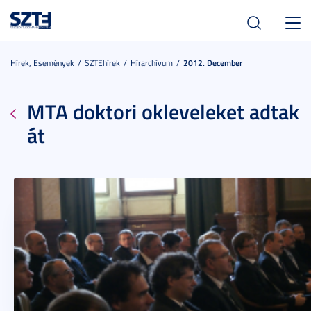
Toggl
navig
Hírek, Események
SZTEhírek
Hírarchívum
2012. December
MTA doktori okleveleket adtak
át