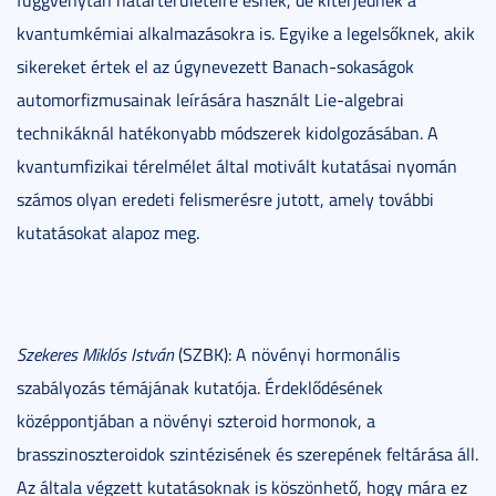
kvantumkémiai alkalmazásokra is. Egyike a legelsőknek, akik
sikereket értek el az úgynevezett Banach-sokaságok
automorfizmusainak leírására használt Lie-algebrai
technikáknál hatékonyabb módszerek kidolgozásában. A
kvantumfizikai térelmélet által motivált kutatásai nyomán
számos olyan eredeti felismerésre jutott, amely további
kutatásokat alapoz meg.
Szekeres Miklós István
(SZBK): A növényi hormonális
szabályozás témájának kutatója. Érdeklődésének
középpontjában a növényi szteroid hormonok, a
brasszinoszteroidok szintézisének és szerepének feltárása áll.
Az általa végzett kutatásoknak is köszönhető, hogy mára ez