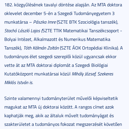
182. közgyűlésének tavalyi döntése alapján. Az MTA doktora
oklevelet december 5-én a Szegedi Tudományegyetem 3
munkatársa –
Pászka Imre
(SZTE BTK Szociológia tanszék),
Stachó László Lajos
(
SZTE TTIK Matematikai Tanszékcsoport -
Bolyai Intézet, Alkalmazott és Numerikus Matematika
Tanszék),
Tóth Kálmán Zoltán
(SZTE ÁOK Ortopédiai Klinika). A
tudományos élet szegedi szereplői közül ugyancsak ekkor
vette át az MTA doktorai diplomát a Szegedi Biológiai
Kutatóközpont munkatársai közül
Mihály József,
Szekeres
Miklós István
is.
Szinte valamennyi tudományterület művelői képviseltetik
magukat az MTA új doktorai között. A rangos címet azok
kaphatják meg, akik az általuk művelt tudományágat és
szakterületet a tudományos fokozat megszerzését követően