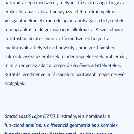
határait átlépő módszerét, melynek fő sajátossága, hogy az
emberek tapasztalatait beágyazza életkörülményeikbe.
Vizsgálatai elméleti-metodológiai tanulságait a helyi elitek
monografikus feldolgozásában is alkalmazta. A szociológiai
kutatásban divatos kvantitatív módszerek helyett a
kvalitatívakra helyezte a hangsúlyt, amelyek hívebben
tükrözik vissza az emberek mindennapi életének problémáit,
mint a rengeteg adattal dolgozó kérdőíves adatfelvételek.
Kutatási eredményei a társadalom pontosabb megismerését
szolgálják.
Stachó László Lajos
(SZTE):
Eredményei a nemlineáris
funkcionálanalízis, a differenciálgeometria és a komplex
függvénytan határterületeire esnek, de kiterjednek a