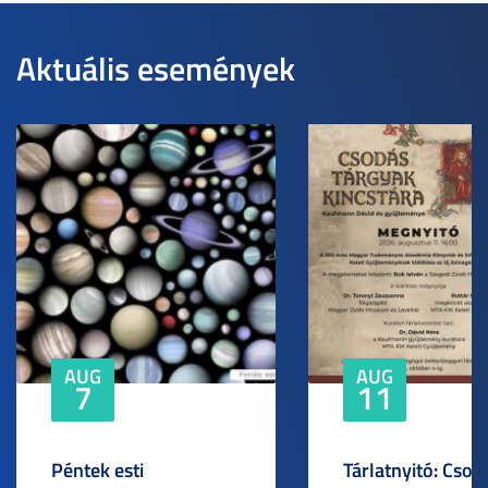
Aktuális események
AUG
AUG
7
11
Péntek esti
Tárlatnyitó: Csod