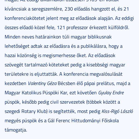
kíváncsiak a seregszemlére, 230 előadás hangzott el, és 21
konferenciakötetet jelent meg az előadások alapján. Az eddigi
összes előadó közel fele, 121 professzor érkezett külföldről.
Minden neves határainkon túli magyar biblikusnak
lehetőséget adtak az előadásra és a publikálásra, hogy a
hazai közönség is megismerhesse őket. Az előadások
szövegét tartalmazó köteteket pedig a kisebbségi magyar
területekre is eljuttatták. A konferencia megvalósulását
kezdetben
Valentiny Géza
Bécsben élő pápai prelátus, majd a
Magyar Katolikus Püspöki Kar, ezt követően
Gyulay Endre
püspök, később pedig civil szervezetek (többek között a
szegedi Rotary Klub) is segítették, most pedig
Kiss-Rigó László
megyés püspök és a Gál Ferenc Hittudományi Főiskola
támogatja.