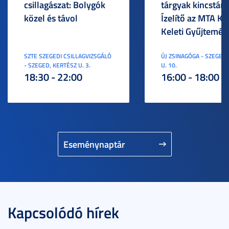
csillagászat: Bolygók
tárgyak kincstára
közel és távol
Ízelítő az MTA KI
Keleti Gyűjtemén
SZTE SZEGEDI CSILLAGVIZSGÁLÓ
ÚJ ZSINAGÓGA - SZEGED,
- SZEGED, KERTÉSZ U. 3.
U. 10.
18:30 - 22:00
16:00 - 18:00
Eseménynaptár
Kapcsolódó hírek