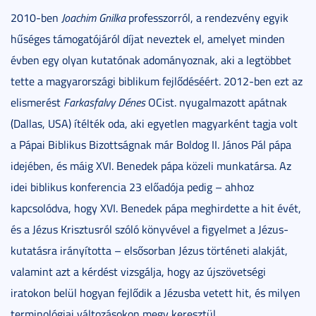
2010-ben
Joachim Gnilka
professzorról, a rendezvény egyik
hűséges támogatójáról díjat neveztek el, amelyet minden
évben egy olyan kutatónak adományoznak, aki a legtöbbet
tette a magyarországi biblikum fejlődéséért. 2012-ben ezt az
elismerést
Farkasfalvy Dénes
OCist. nyugalmazott apátnak
(Dallas, USA) ítélték oda, aki egyetlen magyarként tagja volt
a Pápai Biblikus Bizottságnak már Boldog II. János Pál pápa
idejében, és máig XVI. Benedek pápa közeli munkatársa. Az
idei biblikus konferencia 23 előadója pedig – ahhoz
kapcsolódva, hogy XVI. Benedek pápa meghirdette a hit évét,
és a Jézus Krisztusról szóló könyvével a figyelmet a Jézus-
kutatásra irányította – elsősorban Jézus történeti alakját,
valamint azt a kérdést vizsgálja, hogy az újszövetségi
iratokon belül hogyan fejlődik a Jézusba vetett hit, és milyen
terminológiai változásokon megy keresztül.