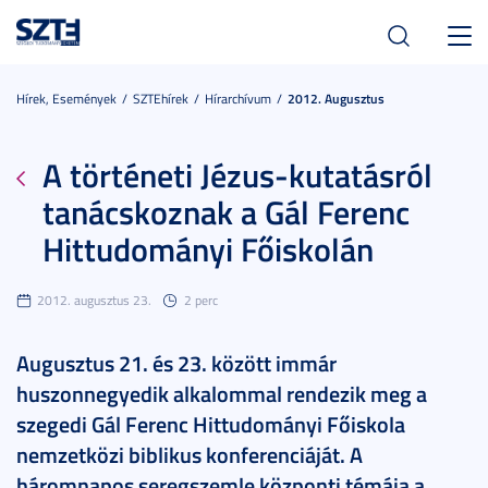
Toggl
navig
Hírek, Események
SZTEhírek
Hírarchívum
2012. Augusztus
A történeti Jézus-kutatásról
tanácskoznak a Gál Ferenc
Hittudományi Főiskolán
2012. augusztus 23.
2 perc
Augusztus 21. és 23. között immár
huszonnegyedik alkalommal rendezik meg a
szegedi Gál Ferenc Hittudományi Főiskola
nemzetközi biblikus konferenciáját. A
háromnapos seregszemle központi témája a