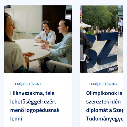
LEGÚJABB HÍREINK
LEGÚJABB HÍREINK
Hiányszakma, tele
Olimpikonok is
lehetőséggel: ezért
szereztek idén
menő logopédusnak
diplomát a Szege
lenni
Tudományegyet