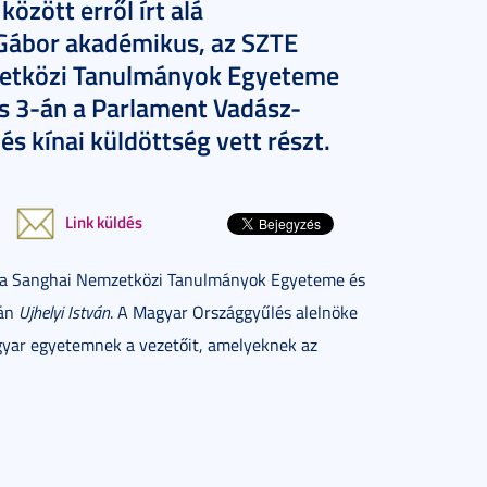
zött erről írt alá
Gábor akadémikus, az SZTE
zetközi Tanulmányok Egyeteme
us 3-án a Parlament Vadász-
 kínai küldöttség vett részt.
Link küldés
éz a Sanghai Nemzetközi Tanulmányok Egyeteme és
-án
Ujhelyi István
. A Magyar Országgyűlés alelnöke
gyar egyetemnek a vezetőit, amelyeknek az