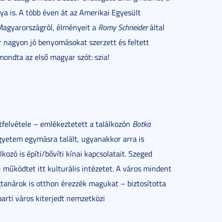
ya is. A több éven át az Amerikai Egyesült
agyarországról, élményeit a
Romy Schneider
által
r nagyon jó benyomásokat szerzett és feltett
ondta az első magyar szót: szia!
tfelvétele – emlékeztetett a találkozón
Botka
egyetem egymásra talált, ugyanakkor arra is
ozó is építi/bővíti kínai kapcsolatait. Szeged
– működtet itt kulturális intézetet. A város mindent
tanárok is otthon érezzék magukat – biztosította
arti város kiterjedt nemzetközi