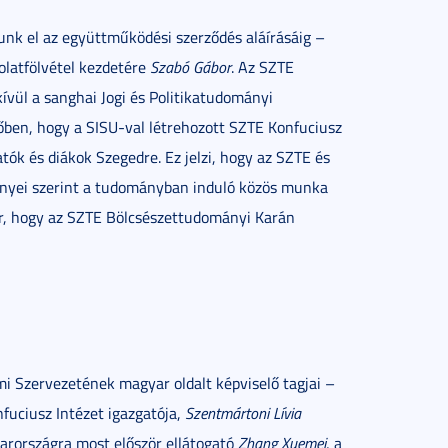
ttunk el az együttműködési szerződés aláírásáig –
olatfölvétel kezdetére
Szabó Gábor
. Az SZTE
ívül a sanghai Jogi és Politikatudományi
dőben, hogy a SISU-val létrehozott SZTE Konfuciusz
tók és diákok Szegedre. Ez jelzi, hogy az SZTE és
ényei szerint a tudományban induló közös munka
ktor, hogy az SZTE Bölcsészettudományi Karán
mi Szervezetének magyar oldalt képviselő tagjai –
nfuciusz Intézet igazgatója,
Szentmártoni Lívia
yarországra most először ellátogató
Zhang Xuemei
, a