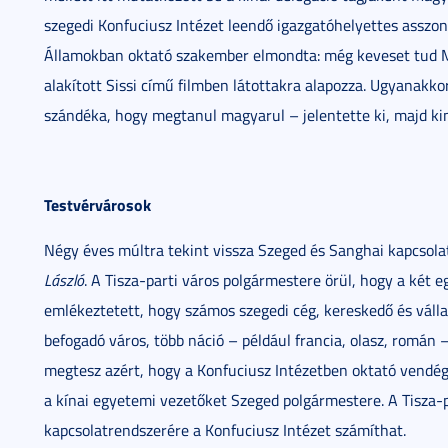
szegedi Konfuciusz Intézet leendő igazgatóhelyettes asszon
Államokban oktató szakember elmondta: még keveset tud M
alakított Sissi című filmben látottakra alapozza. Ugyanakko
szándéka, hogy megtanul magyarul – jelentette ki, majd kim
Testvérvárosok
Négy éves múltra tekint vissza Szeged és Sanghai kapcsola
László
. A Tisza-parti város polgármestere örül, hogy a két 
emlékeztetett, hogy számos szegedi cég, kereskedő és vállalk
befogadó város, több náció – például francia, olasz, román 
megtesz azért, hogy a Konfuciusz Intézetben oktató vendég
a kínai egyetemi vezetőket Szeged polgármestere. A Tisza-p
kapcsolatrendszerére a Konfuciusz Intézet számíthat.