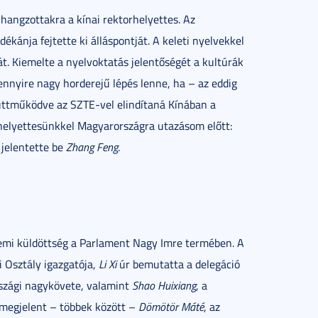
lhangzottakra a kínai rektorhelyettes. Az
dékánja fejtette ki álláspontját. A keleti nyelvekkel
át. Kiemelte a nyelvoktatás jelentőségét a kultúrák
nyire nagy horderejű lépés lenne, ha – az eddig
üttműködve az SZTE-vel elindítaná Kínában a
-helyettesünkkel Magyarországra utazásom előtt:
 jelentette be
Zhang Feng
.
etemi küldöttség a Parlament Nagy Imre termében. A
 Osztály igazgatója,
Li Xi
úr bemutatta a delegáció
szági nagykövete, valamint
Shao Huixiang
, a
 megjelent – többek között –
Dömötör Máté
, az