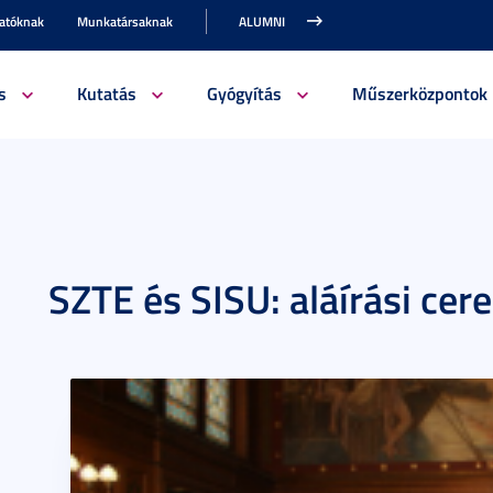
gatóknak
Munkatársaknak
ALUMNI
s
Kutatás
Gyógyítás
Műszerközpontok
SZTE és SISU: aláírási ce