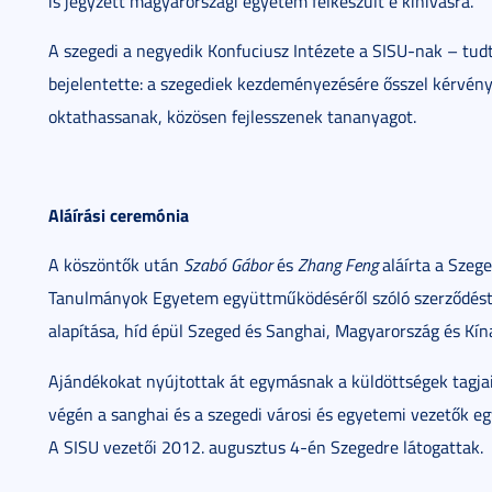
is jegyzett magyarországi egyetem felkészült e kihívásra.
A szegedi a negyedik Konfuciusz Intézete a SISU-nak – tud
bejelentette: a szegediek kezdeményezésére ősszel kérvény
oktathassanak, közösen fejlesszenek tananyagot.
Aláírási ceremónia
A köszöntők után
Szabó Gábor
és
Zhang Feng
aláírta a Sze
Tanulmányok Egyetem együttműködéséről szóló szerződést. 
alapítása, híd épül Szeged és Sanghai, Magyarország és Kín
Ajándékokat nyújtottak át egymásnak a küldöttségek tagjai.
végén a sanghai és a szegedi városi és egyetemi vezetők e
A SISU vezetői 2012. augusztus 4-én Szegedre látogattak.