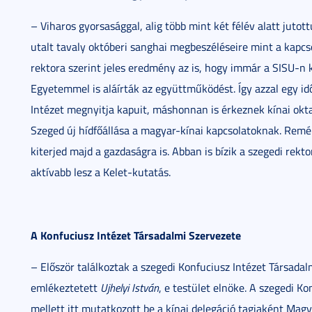
– Viharos gyorsasággal, alig több mint két félév alatt juto
utalt tavaly októberi sanghai megbeszéléseire mint a kapcs
rektora szerint jeles eredmény az is, hogy immár a SISU-n k
Egyetemmel is aláírták az együttműködést. Így azzal egy i
Intézet megnyitja kapuit, máshonnan is érkeznek kínai okta
Szeged új hídfőállása a magyar-kínai kapcsolatoknak. Rem
kiterjed majd a gazdaságra is. Abban is bízik a szegedi re
aktívabb lesz a Kelet-kutatás.
A Konfuciusz Intézet Társadalmi Szervezete
– Először találkoztak a szegedi Konfuciusz Intézet Társadal
emlékeztetett
Ujhelyi István
, e testület elnöke. A szegedi Ko
mellett itt mutatkozott be a kínai delegáció tagjaként Mag