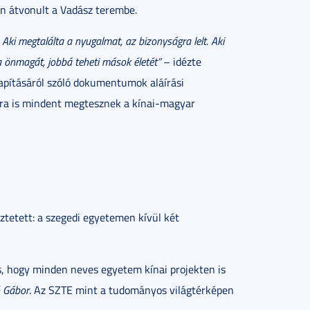
en átvonult a Vadász terembe.
. Aki megtalálta a nyugalmat, az bizonyságra lelt. Aki
ja önmagát, jobbá teheti mások életét”
– idézte
apításáról szóló dokumentumok aláírási
bra is mindent megtesznek a kínai-magyar
tetett: a szegedi egyetemen kívül két
, hogy minden neves egyetem kínai projekten is
 Gábor
. Az SZTE mint a tudományos világtérképen