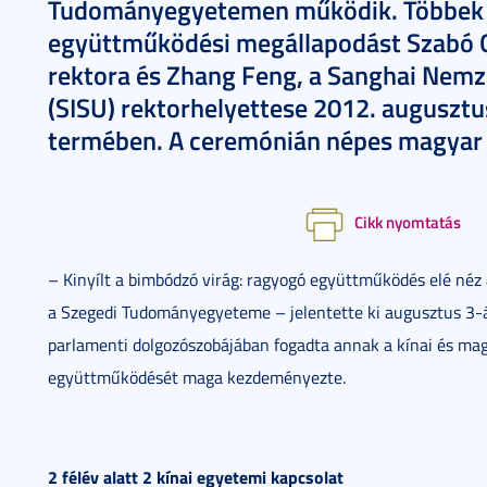
Tudományegyetemen működik. Többek kö
együttműködési megállapodást Szabó 
rektora és Zhang Feng, a Sanghai Nem
(SISU) rektorhelyettese 2012. auguszt
termében. A ceremónián népes magyar és
Cikk nyomtatás
– Kinyílt a bimbódzó virág: ragyogó együttműködés elé n
a Szegedi Tudományegyeteme – jelentette ki augusztus 3
parlamenti dolgozószobájában fogadta annak a kínai és ma
együttműködését maga kezdeményezte.
2 félév alatt 2 kínai egyetemi kapcsolat