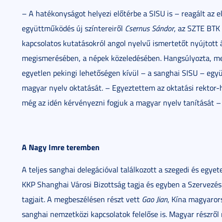
– A hatékonyságot helyezi előtérbe a SISU is – reagált az e
együttműködés új színtereiről
Csernus Sándor
, az SZTE BTK 
kapcsolatos kutatásokról angol nyelvű ismertetőt nyújtott 
megismerésében, a népek közeledésében. Hangsúlyozta, men
egyetlen pekingi lehetőségen kívül – a sanghai SISU – egy
magyar nyelv oktatását. – Egyeztettem az oktatási rektor
még az idén kérvényezni fogjuk a magyar nyelv tanítását –
A Nagy Imre teremben
A teljes sanghai delegációval találkozott a szegedi és egy
KKP Shanghai Városi Bizottság tagja és egyben a Szervezési
tagjait. A megbeszélésen részt vett
Gao Jian
, Kína magyaror
sanghai nemzetközi kapcsolatok felelőse is. Magyar részről