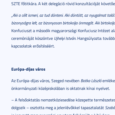
SZTE főtitkára. A két delegáció rövid konzultációját követő
„Aki a célt ismeri, az tud dönteni. Aki döntött, az nyugalmat talál
bizonyságra lelt, az bizonyosan birtokolja önmagát. Aki birtokol
Konfuciuszt a második magyarországi Konfuciusz Intézet al
ceremóniáját köszöntve
Ujhelyi István
. Hangsúlyozta: továb
kapcsolatok erősítéséért.
Európa-díjas város
Az Európa-díjas város, Szeged nevében
Botka László
emlékez
önkormányzati középiskolában is oktatnak kínai nyelvet.
– A felsőoktatás nemzetköziesedése közepette természetes
dolgozik – osztotta meg a jelenlévőkkel tapasztalatát
Szabó