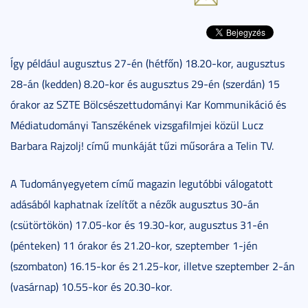
Így például augusztus 27-én (hétfőn) 18.20-kor, augusztus
28-án (kedden) 8.20-kor és augusztus 29-én (szerdán) 15
órakor az SZTE Bölcsészettudományi Kar Kommunikáció és
Médiatudományi Tanszékének vizsgafilmjei közül Lucz
Barbara Rajzolj! című munkáját tűzi műsorára a Telin TV.
A Tudományegyetem című magazin legutóbbi válogatott
adásából kaphatnak ízelítőt a nézők augusztus 30-án
(csütörtökön) 17.05-kor és 19.30-kor, augusztus 31-én
(pénteken) 11 órakor és 21.20-kor, szeptember 1-jén
(szombaton) 16.15-kor és 21.25-kor, illetve szeptember 2-án
(vasárnap) 10.55-kor és 20.30-kor.