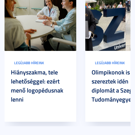
LEGÚJABB HÍREINK
LEGÚJABB HÍREINK
Hiányszakma, tele
Olimpikonok is
lehetőséggel: ezért
szereztek idén
menő logopédusnak
diplomát a Szege
lenni
Tudományegyet