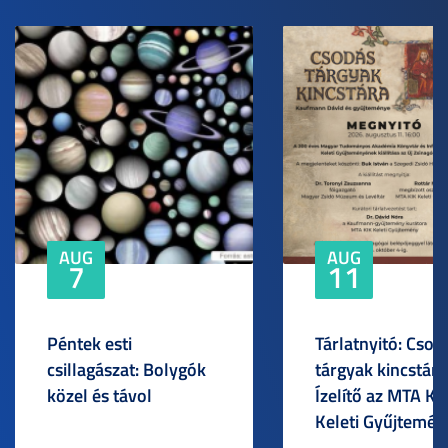
AUG
AUG
7
11
Péntek esti
Tárlatnyitó: Csod
csillagászat: Bolygók
tárgyak kincstára
közel és távol
Ízelítő az MTA KI
Keleti Gyűjtemén