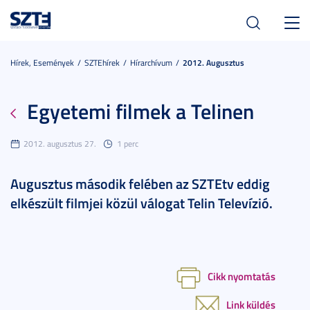
Toggl
navig
Hírek, Események
SZTEhírek
Hírarchívum
2012. Augusztus
Egyetemi filmek a Telinen
2012. augusztus 27.
1 perc
Augusztus második felében az SZTEtv eddig
elkészült filmjei közül válogat Telin Televízió.
Cikk nyomtatás
Link küldés