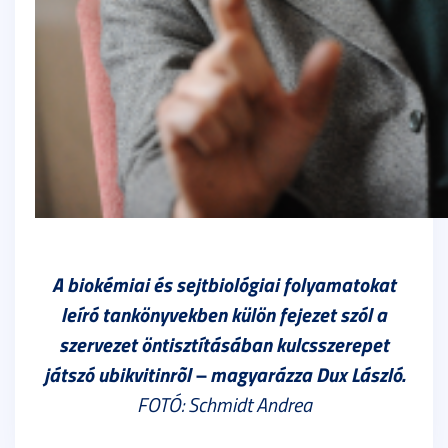
A biokémiai és sejtbiológiai folyamatokat
leíró tankönyvekben külön fejezet szól a
szervezet öntisztításában kulcsszerepet
játszó ubikvitinrõl – magyarázza Dux László.
FOTÓ: Schmidt Andrea