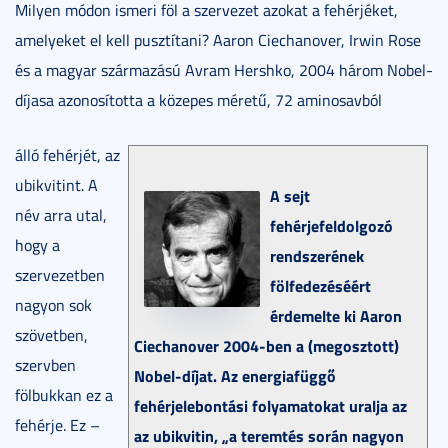
Milyen módon ismeri föl a szervezet azokat a fehérjéket,
amelyeket el kell pusztítani? Aaron Ciechanover, Irwin Rose
és a magyar származású Avram Hershko, 2004 három Nobel-
díjasa azonosította a közepes méretű, 72 aminosavból
álló fehérjét, az
ubikvitint. A
A sejt
név arra utal,
fehérjefeldolgozó
hogy a
rendszerének
szervezetben
fölfedezéséért
nagyon sok
érdemelte ki
Aaron
szövetben,
Ciechanover 2004-ben a (megosztott)
szervben
Nobel-díjat. Az energiafüggő
fölbukkan ez a
fehérjelebontási folyamatokat uralja az
fehérje. Ez –
az ubikvitin, „a teremtés során nagyon