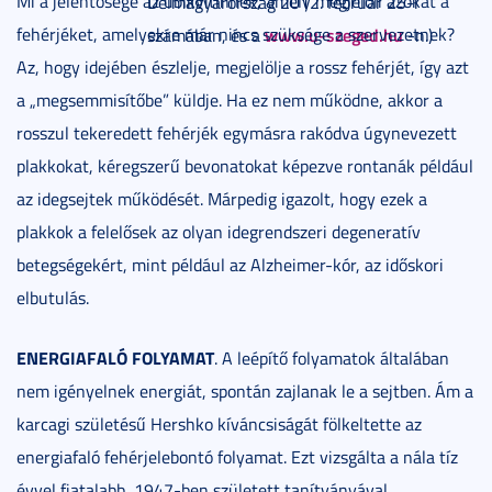
Mi a jelentősége az ubikvitinnek, amely megjelöli azokat a
Délmagyarország 2012. február 25-i
fehérjéket, amelyekre már nincs szüksége a szervezetnek?
www.u-szeged.hu
számában, és a
-n.)
Az, hogy idejében észlelje, megjelölje a rossz fehérjét, így azt
a „megsemmisítőbe” küldje. Ha ez nem működne, akkor a
rosszul tekeredett fehérjék egymásra rakódva úgynevezett
plakkokat, kéregszerű bevonatokat képezve rontanák például
az idegsejtek működését. Márpedig igazolt, hogy ezek a
plakkok a felelősek az olyan idegrendszeri degeneratív
betegségekért, mint például az Alzheimer-kór, az időskori
elbutulás.
ENERGIAFALÓ FOLYAMAT
. A leépítő folyamatok általában
nem igényelnek energiát, spontán zajlanak le a sejtben. Ám a
karcagi születésű Hershko kíváncsiságát fölkeltette az
energiafaló fehérjelebontó folyamat. Ezt vizsgálta a nála tíz
évvel fiatalabb, 1947-ben született tanítványával,