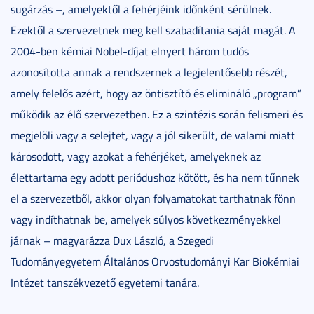
sugárzás –, amelyektől a fehérjéink időnként sérülnek.
Ezektől a szervezetnek meg kell szabadítania saját magát. A
2004-ben kémiai Nobel-díjat elnyert három tudós
azonosította annak a rendszernek a legjelentősebb részét,
amely felelős azért, hogy az öntisztító és elimináló „program”
működik az élő szervezetben. Ez a szintézis során felismeri és
megjelöli vagy a selejtet, vagy a jól sikerült, de valami miatt
károsodott, vagy azokat a fehérjéket, amelyeknek az
élettartama egy adott periódushoz kötött, és ha nem tűnnek
el a szervezetből, akkor olyan folyamatokat tarthatnak fönn
vagy indíthatnak be, amelyek súlyos következményekkel
járnak – magyarázza Dux László, a Szegedi
Tudományegyetem Általános Orvostudományi Kar Biokémiai
Intézet tanszékvezető egyetemi tanára.