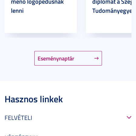
menő logopédusnak
diplomát a Szege
lenni
Tudományegyet
Eseménynaptár
Hasznos linkek
FELVÉTELI