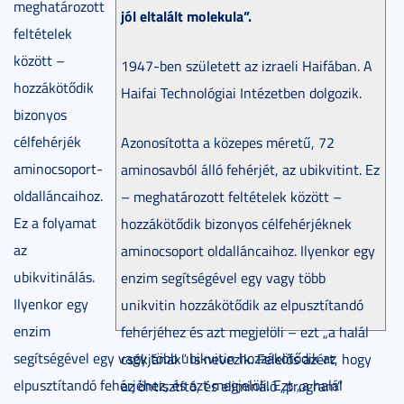
meghatározott
jól eltalált molekula”.
feltételek
között –
1947-ben született az izraeli Haifában. A
hozzákötődik
Haifai Technológiai Intézetben dolgozik.
bizonyos
célfehérjék
Azonosította a közepes méretű, 72
aminocsoport-
aminosavból álló fehérjét, az ubikvitint. Ez
oldalláncaihoz.
– meghatározott feltételek között –
Ez a folyamat
hozzákötődik bizonyos célfehérjéknek
az
aminocsoport oldalláncaihoz. Ilyenkor egy
ubikvitinálás.
enzim segítségével egy vagy több
Ilyenkor egy
unikvitin hozzákötődik az elpusztítandó
enzim
fehérjéhez és azt megjelöli – ezt „a halál
segítségével egy vagy több ubikvitin hozzákötődik az
csókjának” is nevezik. Felelős azért, hogy
elpusztítandó fehérjéhez, és azt megjelöli. Ezt „a halál
az öntisztító, és elimináló „program”