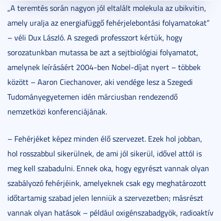
„A teremtés során nagyon jól eltalált molekula az ubikvitin,
amely uralja az energiafüggő fehérjelebontási folyamatokat”
– véli Dux László. A szegedi professzort kértük, hogy
sorozatunkban mutassa be azt a sejtbiológiai folyamatot,
amelynek leírásáért 2004-ben Nobel-díjat nyert – többek
között – Aaron Ciechanover, aki vendége lesz a Szegedi
Tudományegyetemen idén márciusban rendezendő
nemzetközi konferenciájának.
– Fehérjéket képez minden élő szervezet. Ezek hol jobban,
hol rosszabbul sikerülnek, de ami jól sikerül, idővel attól is
meg kell szabadulni. Ennek oka, hogy egyrészt vannak olyan
szabályozó fehérjéink, amelyeknek csak egy meghatározott
időtartamig szabad jelen lenniük a szervezetben; másrészt
vannak olyan hatások – például oxigénszabadgyök, radioaktív