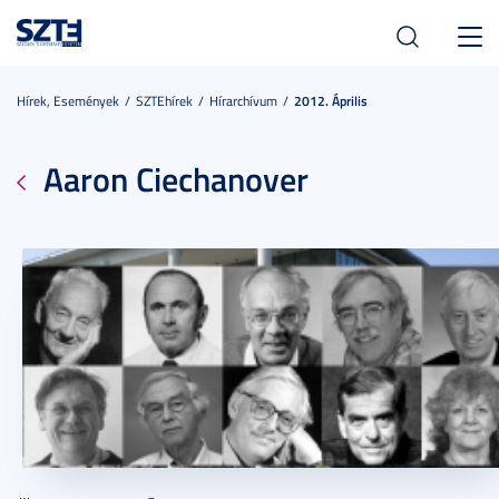
Toggl
navig
Hírek, Események
SZTEhírek
Hírarchívum
2012. Április
Aaron Ciechanover