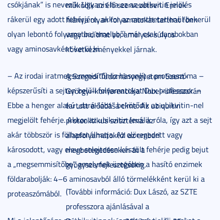
csókjának” is nevezik. Ugyanis ha ez az ubikvitin jelölés
működik az élő szervezetben. Ennek
rákerül egy adott fehérjére, akkor az menthetetlenül bekerül
hiánya olyan folyamatokat tarthat fönn
olyan lebontó folyamatba, amelyből már csak darabokban
vagy indíthat be, amelyek súlyos
vagy aminosavként kerül ki.
következményekkel járnak.
– Az irodai iratmegsemmisítőhöz hasonlít a proteaszóma –
A Szegedi Tudományegyetem Szent-
képszerűsíti a sejten belüli folyamatokat Dux professzor. –
Györgyi-konferenciája Nobel-ülésszakán
Ebbe a henger alakú „dará-lóba” bekötődik az ubikvitin-nel
tartott előadása címe: Az ubiquitin
megjelölt fehérje. Akkor az ubikvitin leválik róla, így azt a sejt
proteolitikus szisztéma: az
akár többször is fölhasználhatja. Az elöregedett vagy
alapfolyamatoktól az emberi
károsodott, vagy eleve selejtesen készült fehérje pedig bejut
megbetegedéseken át a
a „megsemmisítőbe”, amelynek üregében a hasító enzimek
gyógyszerfejlesztésekig.
földarabolják: 4–6 aminosavból álló törmelékként kerül ki a
(További információ: Dux Lászó, az SZTE
proteaszómából.
professzora ajánlásával a