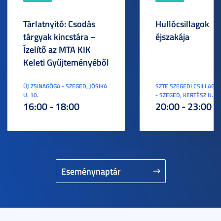
Tárlatnyitó: Csodás
Hullócsillagok
tárgyak kincstára –
éjszakája
Ízelítő az MTA KIK
Keleti Gyűjteményéből
ÚJ ZSINAGÓGA - SZEGED, JÓSIKA
SZTE SZEGEDI CSILLAGV
U. 10.
- SZEGED, KERTÉSZ U. 3.
16:00 - 18:00
20:00 - 23:00
Eseménynaptár