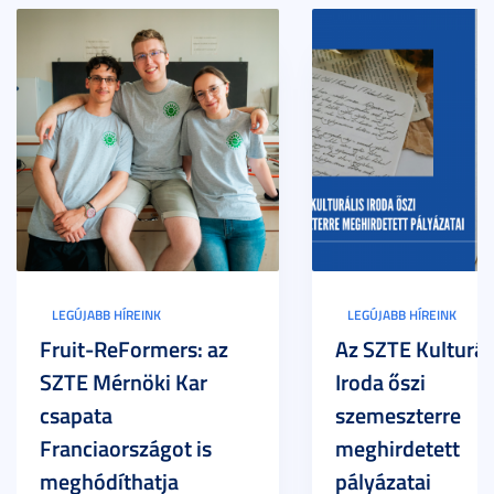
LEGÚJABB HÍREINK
LEGÚJABB HÍREINK
Fruit-ReFormers: az
Az SZTE Kulturál
SZTE Mérnöki Kar
Iroda őszi
csapata
szemeszterre
Franciaországot is
meghirdetett
meghódíthatja
pályázatai