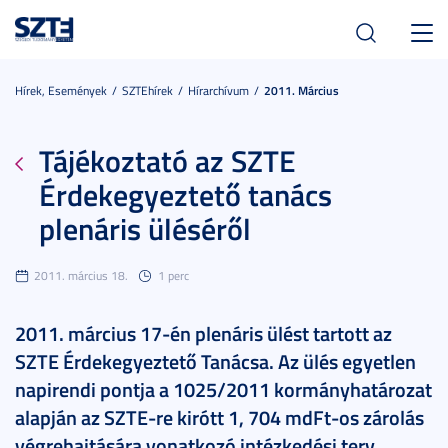
Toggl
navig
Hírek, Események
SZTEhírek
Hírarchívum
2011. Március
Tájékoztató az SZTE
Érdekegyeztető tanács
plenáris üléséről
2011. március 18.
1 perc
2011. március 17-én plenáris ülést tartott az
SZTE Érdekegyeztető Tanácsa. Az ülés egyetlen
napirendi pontja a 1025/2011 kormányhatározat
alapján az SZTE-re kirótt 1, 704 mdFt-os zárolás
végrehajtására vonatkozó intézkedési terv