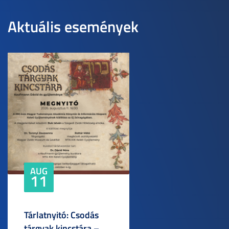
Aktuális események
AUG
11
Tárlatnyitó: Csodás
tárgyak kincstára –