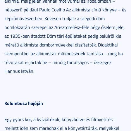
alkímia, máig jelen vannak motívumai az irodalomban –
népszerű például Paulo Coelho Az alkimista című könyve – és
képzőművészetben. Kevesen tudják: a szegedi dóm
homlokzatán szerepel az Arisztotelész-féle négy őselem jele,
az 1935-ben átadott Dóm téri épületeket pedig belülről kis
méretű alkimista domborművekkel díszítették. Didaktikai
szempontból az alkimisták működésének tanítása – még ha
tévutakat is jártak be – mindig tanulságos – összegez
Hannus István.
Kolumbusz hajóján
Egy gyors kör, a kvízjátékok, könyvbörze és filmvetítés
mellett idén sem maradnak el a könyvtártúrák, melyekkel