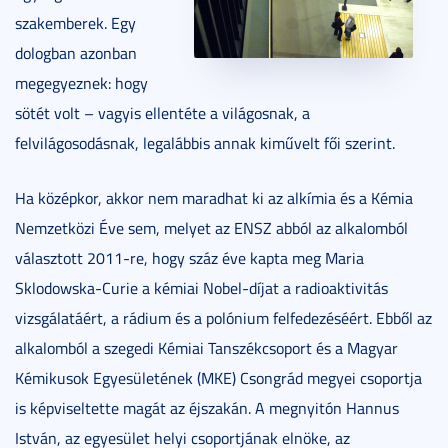
szakemberek. Egy
dologban azonban
megegyeznek: hogy
sötét volt – vagyis ellentéte a világosnak, a
felvilágosodásnak, legalábbis annak kiművelt fői szerint.
Ha középkor, akkor nem maradhat ki az alkímia és a Kémia
Nemzetközi Éve sem, melyet az ENSZ abból az alkalomból
választott 2011-re, hogy száz éve kapta meg Maria
Sklodowska-Curie a kémiai Nobel-díjat a radioaktivitás
vizsgálatáért, a rádium és a polónium felfedezéséért. Ebből az
alkalomból a szegedi Kémiai Tanszékcsoport és a Magyar
Kémikusok Egyesületének (MKE) Csongrád megyei csoportja
is képviseltette magát az éjszakán. A megnyitón Hannus
István, az egyesület helyi csoportjának elnöke, az