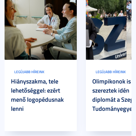
LEGÚJABB HÍREINK
LEGÚJABB HÍREINK
Hiányszakma, tele
Olimpikonok is
lehetőséggel: ezért
szereztek idén
menő logopédusnak
diplomát a Szege
lenni
Tudományegyet