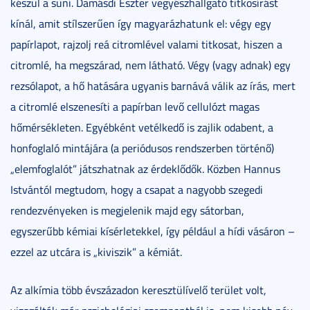
készül a süni. Damásdi Eszter vegyészhallgató titkosírást
kínál, amit stílszerűen így magyarázhatunk el: végy egy
papírlapot, rajzolj reá citromlével valami titkosat, hiszen a
citromlé, ha megszárad, nem látható. Végy (vagy adnak) egy
rezsólapot, a hő hatására ugyanis barnává válik az írás, mert
a citromlé elszenesíti a papírban levő cellulózt magas
hőmérsékleten. Egyébként vetélkedő is zajlik odabent, a
honfoglaló mintájára (a periódusos rendszerben történő)
„elemfoglalót” játszhatnak az érdeklődők. Közben Hannus
Istvántól megtudom, hogy a csapat a nagyobb szegedi
rendezvényeken is megjelenik majd egy sátorban,
egyszerűbb kémiai kísérletekkel, így például a hídi vásáron –
ezzel az utcára is „kiviszik” a kémiát.
Az alkímia több évszázadon keresztülívelő terület volt,