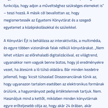
funkciója, hogy adjon a műveltséghez szükséges elemeket is”
– teszi hozzá. A másik cél bevallottan az, hogy
megismertessék az Egyetemi Könyvtárat és a szegedi
egyetemet a középiskolásokkal és szüleikkel.
A Könyvtári Éjt is behálózza az interaktivitás, a multimédia,
és egyre többen vizionálnak falak nélküli könyvtárakat. „Nem
lehet vitázni az előrehaladó digitalizációval, ez világtrend,
ugyanakkor nem vagyok benne biztos, hogy jó eredményekre
vezet, ha átesünk a ló túlsó oldalára. Bár minden kezdetre
jellemző, hogy ’kicsit túlszalad’. Disszonanciának tűnik az,
hogy ugyanazon tartalom esetében az elektronikus formának
örülünk, a hagyományost pedig értéktelennek tartjuk. Nem.
Használjuk mind a kettőt, miközben minden könyvtárnak
egyre erőteljesebb célja az, hogy akár 24 órában, akár