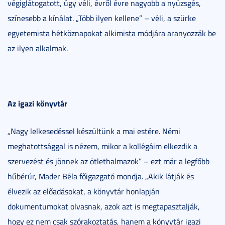
végiglátogatott, úgy véli, évről évre nagyobb a nyüzsgés,
színesebb a kínálat. „Több ilyen kellene” – véli, a szürke
egyetemista hétköznapokat alkimista módjára aranyozzák be
az ilyen alkalmak.
Az igazi könyvtár
„Nagy lelkesedéssel készültünk a mai estére. Némi
meghatottsággal is nézem, mikor a kollégáim elkezdik a
szervezést és jönnek az ötlethalmazok” – ezt már a legfőbb
hűbérúr, Mader Béla főigazgató mondja. „Akik látják és
élvezik az előadásokat, a könyvtár honlapján
dokumentumokat olvasnak, azok azt is megtapasztalják,
hogy ez nem csak szórakoztatás, hanem a könyvtár igazi