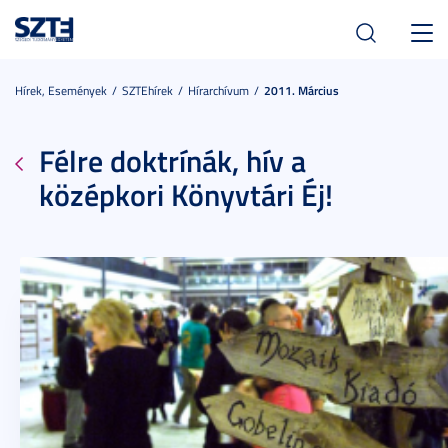
Toggl
navig
Hírek, Események
SZTEhírek
Hírarchívum
2011. Március
Félre doktrínák, hív a
középkori Könyvtári Éj!