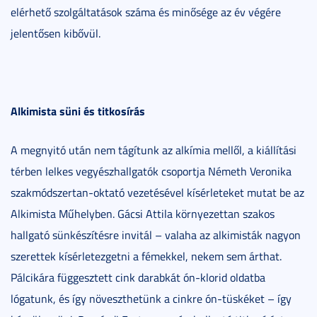
elérhető szolgáltatások száma és minősége az év végére
jelentősen kibővül.
Alkimista süni és titkosírás
A megnyitó után nem tágítunk az alkímia mellől, a kiállítási
térben lelkes vegyészhallgatók csoportja Németh Veronika
szakmódszertan-oktató vezetésével kísérleteket mutat be az
Alkimista Műhelyben. Gácsi Attila környezettan szakos
hallgató sünkészítésre invitál – valaha az alkimisták nagyon
szerettek kísérletezgetni a fémekkel, nekem sem árthat.
Pálcikára függesztett cink darabkát ón-klorid oldatba
lógatunk, és így növeszthetünk a cinkre ón-tüskéket – így