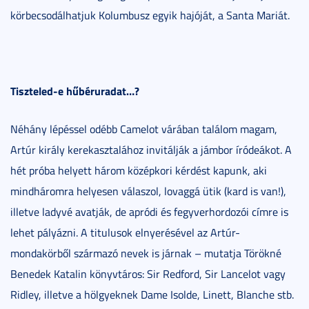
körbecsodálhatjuk Kolumbusz egyik hajóját, a Santa Mariát.
Tiszteled-e hűbéruradat…?
Néhány lépéssel odébb Camelot várában találom magam,
Artúr király kerekasztalához invitálják a jámbor íródeákot. A
hét próba helyett három középkori kérdést kapunk, aki
mindháromra helyesen válaszol, lovaggá ütik (kard is van!),
illetve ladyvé avatják, de apródi és fegyverhordozói címre is
lehet pályázni. A titulusok elnyerésével az Artúr-
mondakörből származó nevek is járnak – mutatja Törökné
Benedek Katalin könyvtáros: Sir Redford, Sir Lancelot vagy
Ridley, illetve a hölgyeknek Dame Isolde, Linett, Blanche stb.