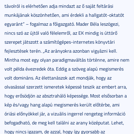
távolról is elérhetően adja mindazt az ő saját feltárási
munkájának köszönhetően, ami érdekli a hallgatót-oktatót
egyaránt” – fogalmaz a főigazgató. Mader Béla leszögezi,
nincs szó az újtól való félelemről, az EK mindig is úttörő
szerepet játszott a számítógépes-internetes könyvtári
fejlesztések terén. „Az arányokra azonban vigyázni kell.
Mintha most egy olyan paradigmaváltás történne, amire nem
volt példa évezredek óta. Eddig a szöveg alapú megismerés
volt domináns. Az élettanászok azt mondják, hogy az
olvasással szerzett ismeretek képessé teszik az embert arra,
hogy erősödjön az absztraháló képessége. Most elsősorban a
kép és/vagy hang alapú megismerés került előtérbe, ami
óriási előnyökkel jár, a vizuális ingerrel rengeteg információ
befogadható, de meg kell találni az arany középutat. Lehet,
hogy nincs igazam, de azzal, hogy így gyorsabb az