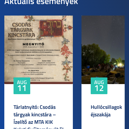
Aktuális események
AUG
AUG
11
12
Tárlatnyitó: Csodás
Hullócsillagok
tárgyak kincstára –
éjszakája
Ízelítő az MTA KIK