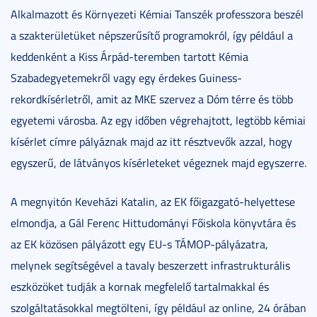
Alkalmazott és Környezeti Kémiai Tanszék professzora beszél
a szakterületüket népszerűsítő programokról, így például a
keddenként a Kiss Árpád-teremben tartott Kémia
Szabadegyetemekről vagy egy érdekes Guiness-
rekordkísérletről, amit az MKE szervez a Dóm térre és több
egyetemi városba. Az egy időben végrehajtott, legtöbb kémiai
kísérlet címre pályáznak majd az itt résztvevők azzal, hogy
egyszerű, de látványos kísérleteket végeznek majd egyszerre.
A megnyitón Keveházi Katalin, az EK főigazgató-helyettese
elmondja, a Gál Ferenc Hittudományi Főiskola könyvtára és
az EK közösen pályázott egy EU-s TÁMOP-pályázatra,
melynek segítségével a tavaly beszerzett infrastrukturális
eszközöket tudják a kornak megfelelő tartalmakkal és
szolgáltatásokkal megtölteni, így például az online, 24 órában