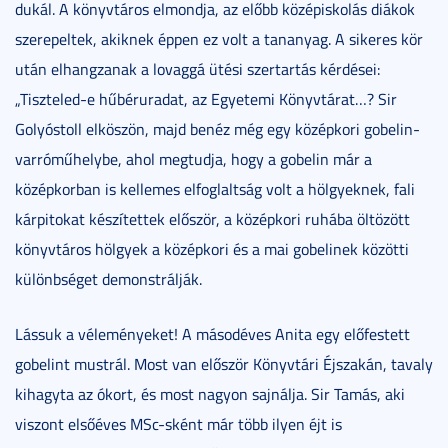
dukál. A könyvtáros elmondja, az előbb középiskolás diákok
szerepeltek, akiknek éppen ez volt a tananyag. A sikeres kör
után elhangzanak a lovaggá ütési szertartás kérdései:
„Tiszteled-e hűbéruradat, az Egyetemi Könyvtárat…? Sir
Golyóstoll elköszön, majd benéz még egy középkori gobelin-
varróműhelybe, ahol megtudja, hogy a gobelin már a
középkorban is kellemes elfoglaltság volt a hölgyeknek, fali
kárpitokat készítettek először, a középkori ruhába öltözött
könyvtáros hölgyek a középkori és a mai gobelinek közötti
különbséget demonstrálják.
Lássuk a véleményeket! A másodéves Anita egy előfestett
gobelint mustrál. Most van először Könyvtári Éjszakán, tavaly
kihagyta az ókort, és most nagyon sajnálja. Sir Tamás, aki
viszont elsőéves MSc-sként már több ilyen éjt is