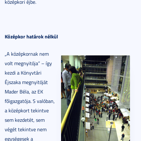
középkori éjbe.
Középkor határok nélkül
„A középkornak nem
volt megnyitója” – így
kezdi a Könyvtári
Éjszaka megnyitóját
Mader Béla, az EK
főigazgatója. S valóban,
a középkort tekintve
sem kezdetét, sem
végét tekintve nem
egységesek a