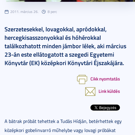
2011. március 26.
8 perc
Szerzetesekkel, lovagokkal, apródokkal,
hercegkisasszonyokkal és hóhérokkal
találkozhatott minden jámbor lélek, aki március
23-án este ellátogatott a szegedi Egyetemi
Könyvtár (EK) középkori Könyvtári Éjszakájára.
Cikk nyomtatás
Link küldés
A bátrak próbát tehettek a Tudás Hídján, betérhettek egy
középkori gobelinvarró műhelybe vagy lovagi próbákat