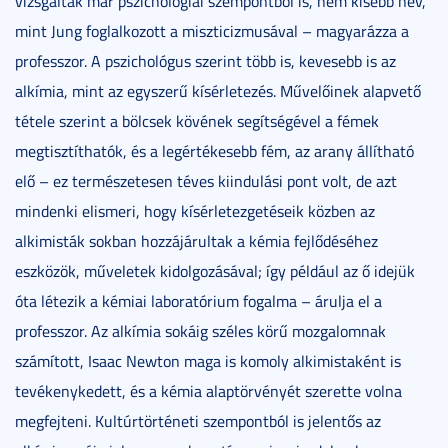
vizsgálták már pszichológiai szempontból is, nem kisebb név,
mint Jung foglalkozott a miszticizmusával – magyarázza a
professzor. A pszichológus szerint több is, kevesebb is az
alkímia, mint az egyszerű kísérletezés. Művelőinek alapvető
tétele szerint a bölcsek kövének segítségével a fémek
megtisztíthatók, és a legértékesebb fém, az arany állítható
elő – ez természetesen téves kiindulási pont volt, de azt
mindenki elismeri, hogy kísérletezgetéseik közben az
alkimisták sokban hozzájárultak a kémia fejlődéséhez
eszközök, műveletek kidolgozásával; így például az ő idejük
óta létezik a kémiai laboratórium fogalma – árulja el a
professzor. Az alkímia sokáig széles körű mozgalomnak
számított, Isaac Newton maga is komoly alkimistaként is
tevékenykedett, és a kémia alaptörvényét szerette volna
megfejteni. Kultúrtörténeti szempontból is jelentős az