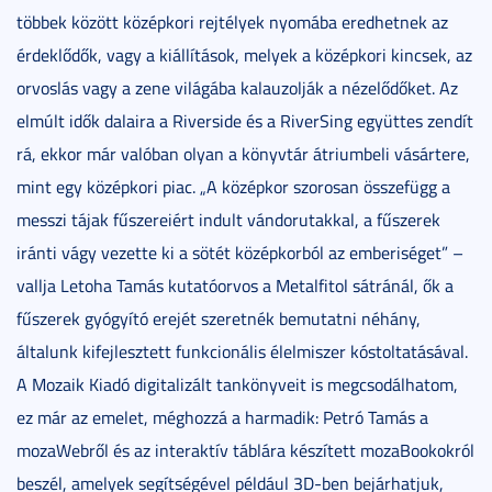
többek között középkori rejtélyek nyomába eredhetnek az
érdeklődők, vagy a kiállítások, melyek a középkori kincsek, az
orvoslás vagy a zene világába kalauzolják a nézelődőket. Az
elmúlt idők dalaira a Riverside és a RiverSing együttes zendít
rá, ekkor már valóban olyan a könyvtár átriumbeli vásártere,
mint egy középkori piac. „A középkor szorosan összefügg a
messzi tájak fűszereiért indult vándorutakkal, a fűszerek
iránti vágy vezette ki a sötét középkorból az emberiséget” –
vallja Letoha Tamás kutatóorvos a Metalfitol sátránál, ők a
fűszerek gyógyító erejét szeretnék bemutatni néhány,
általunk kifejlesztett funkcionális élelmiszer kóstoltatásával.
A Mozaik Kiadó digitalizált tankönyveit is megcsodálhatom,
ez már az emelet, méghozzá a harmadik: Petró Tamás a
mozaWebről és az interaktív táblára készített mozaBookokról
beszél, amelyek segítségével például 3D-ben bejárhatjuk,