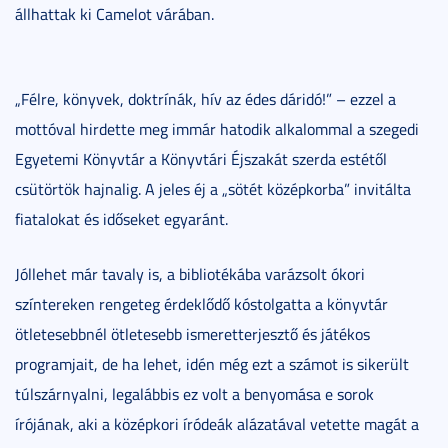
állhattak ki Camelot várában.
„Félre, könyvek, doktrínák, hív az édes dáridó!” – ezzel a
mottóval hirdette meg immár hatodik alkalommal a szegedi
Egyetemi Könyvtár a Könyvtári Éjszakát szerda estétől
csütörtök hajnalig. A jeles éj a „sötét középkorba” invitálta
fiatalokat és időseket egyaránt.
Jóllehet már tavaly is, a bibliotékába varázsolt ókori
színtereken rengeteg érdeklődő kóstolgatta a könyvtár
ötletesebbnél ötletesebb ismeretterjesztő és játékos
programjait, de ha lehet, idén még ezt a számot is sikerült
túlszárnyalni, legalábbis ez volt a benyomása e sorok
írójának, aki a középkori íródeák alázatával vetette magát a