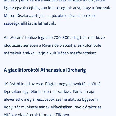
Egész éjszaka éjfélig van lehetőségünk arra, hogy utánozzuk
Müron Diszkoszvetőjét – a pózokról készült fotókból
szépségkiállítást is láthatunk.
Az „Assam” teaház legalább 700-800 adag teát mér ki, az
időutazást zenében a Riverside biztosítja, és külön büfé
mérsékelt árakkal várja a kultúrában megfáradtakat.
A gladiátoroktól Athanasius Kircherig
19 órától indul az este. Rögtön negyed nyolctól a hátsó
lépcsőkön egy félórás ókori persziflázs, Páris almája
elevenedik meg a résztvevők szeme előtt az Egyetemi
Könyvtár munkatársainak előadásában. Nyolc órakor és
éjfélkor gladiátorok tűnnek a TIK-ben.