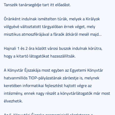
Tanszék tanársegédje tart itt előadást.
Óránként indulnak ismételten túrák, melyek a Királyok
völgyévé változtatott tárgyalóban érnek véget, mely
misztikus atmoszférájával a fáraók átkáról mesél majd…
Hajnali 1 és 2 óra között városi buszok indulnak körútra,
hogy a kitartó látogatókat hazaszállítsák.
A Könyvtár Éjszakája most egyben az Egyetemi Könyvtár
hatvanmilliós TIOP-pályázatának záróestje is, melynek
keretében informatikai fejlesztést hajtott végre az
intézmény, ennek nagy részét a könyvtárlátogatók már most
élvezhetik.
Az 5. Könyvtári Éjszaka programjairól részletesen a