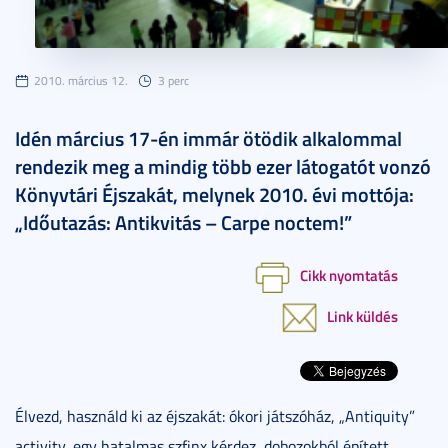
2010. március 12.
3 perc
Idén március 17-én immár ötödik alkalommal
rendezik meg a mindig több ezer látogatót vonzó
Könyvtári Éjszakát, melynek 2010. évi mottója:
„Időutazás: Antikvitás – Carpe noctem!”
Cikk nyomtatás
Link küldés
Élvezd, használd ki az éjszakát: ókori játszóház, „Antiquity”
activity, egy hatalmas szfinx kérdez, dobozokból épített