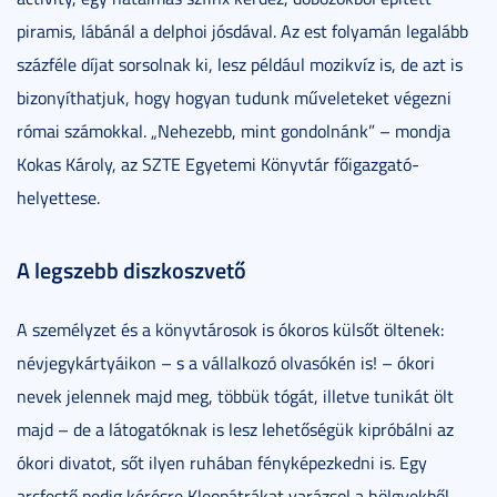
piramis, lábánál a delphoi jósdával. Az est folyamán legalább
százféle díjat sorsolnak ki, lesz például mozikvíz is, de azt is
bizonyíthatjuk, hogy hogyan tudunk műveleteket végezni
római számokkal. „Nehezebb, mint gondolnánk” – mondja
Kokas Károly, az SZTE Egyetemi Könyvtár főigazgató-
helyettese.
A legszebb diszkoszvető
A személyzet és a könyvtárosok is ókoros külsőt öltenek:
névjegykártyáikon – s a vállalkozó olvasókén is! – ókori
nevek jelennek majd meg, többük tógát, illetve tunikát ölt
majd – de a látogatóknak is lesz lehetőségük kipróbálni az
ókori divatot, sőt ilyen ruhában fényképezkedni is. Egy
arcfestő pedig kérésre Kleopátrákat varázsol a hölgyekből.