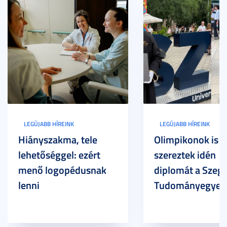
LEGÚJABB HÍREINK
LEGÚJABB HÍREINK
Hiányszakma, tele
Olimpikonok is
lehetőséggel: ezért
szereztek idén
menő logopédusnak
diplomát a Szege
lenni
Tudományegyet