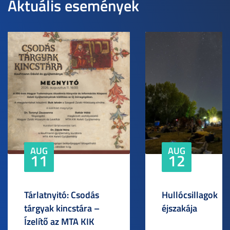
Aktuális események
AUG
AUG
11
12
Tárlatnyitó: Csodás
Hullócsillagok
tárgyak kincstára –
éjszakája
Ízelítő az MTA KIK