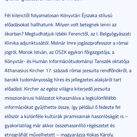
Fél kilenctől folyamatosan Könyvtári Éjszaka stílusú
előadásokat hallhatunk. Milyen volt betegnek lenni az
ókorban? Megtudhatjuk Izbéki Ferenctől, az I. Belgyógyászati
Klinika adjunktusától. Molnár Imre jogászprofesszor a római
jogról, Monok István, az OSZK egykori főigazgatója, a
Könyvtár- és Humán Információtudományi Tanszék oktatója
Athanasius Kircher 17. századi római jezsuita rendfőnökről, a
barokk tudományosság híres és jellegzetes alakjáról tart
előadást. Kircher az egész világra kiterjedő jezsuita
misszionáriusi hálózatot kihasználva a legkülönfélébb
információkat gyűjthette össze, így például ő fedezte fel
először a különféle kultúrák piramisainak hasonlóságát is –
gyakorlatilag már akkor összehasonlító régészetet és
etnográfiát művelhetett – magyarázza Kokas Károly.