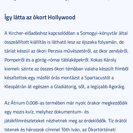
Így látta az ókort Hollywood
A Kircher-előadáshoz kapcsolódóan a Somogyi-könyvtár által
összeállított kiállítás is látható lesz az éjszaka folyamán, de
tárlat készül az ókori Perzsia művészetéről, az ókor zenéjéről,
Pompeiről és a görög-római táblaképekről. Kokas Károly
kiemeli: szinte az összes ókori témában valaha készült filmből
készítettek egy másfél órás montázst a Spartacustól a
Kleopátrán át egészen a Gladiátorig, sőt, a legújabb Agoráig.
Az Átrium 0.008-as termében már nyolc órakor megkezdődik
egy mozis kvíz, melyhez dokumentum- és
játékfilmrészleteket nézhetnek meg az érdeklődők. Tíz órától
Istenek és héroszok címmel Tóth Iván, az Ókortörténeti