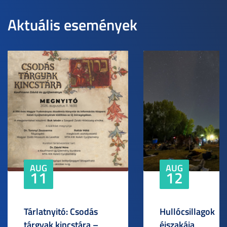
Aktuális események
AUG
AUG
11
12
Tárlatnyitó: Csodás
Hullócsillagok
tárgyak kincstára –
éjszakája