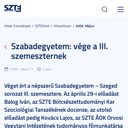
Toggl
navig
Hírek, Események
SZTEhírek
Hírarchívum
2009. Május
Szabadegyetem: vége a III.
szemeszternek
2009. május 11.
4 perc
Véget ért a népszerű Szabadegyetem – Szeged
sorozat III. szemesztere. Az április 29-i előadást
Balog Iván, az SZTE Bölcsészettudományi Kar
Szociológiai Tanszékének docense, az utolsó
előadást pedig Kovács Lajos, az SZTE ÁOK Orvosi
Vegytani Intézetének tudományos főmunkatársa