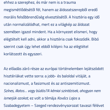
ehhez a szerephez, és már nem is a trauma
megismétlődésétől fél, hanem az áldozatszerepből eredő
morális felsőbbrendűség elvesztésétől. A hisztéria egy idő
után normalizálódhat, mert ez a világkép az áldozat
szemében igazol mindent. Ha a környezet elismeri, hogy
elégtételt kell adni, akkor a hisztéria csak fokozódik. Bibó
szerint csak úgy lehet ebből kilépni: ha az elégtétel
korlátozott és egyszeri.
Az előadás záró része az európai történelemben lejátszódott
hisztériákat vette sorra: a jobb- és baloldal vitáját, a
nacionalizmust, a fasizmust és az antiszemitizmust.
Színes, illatos… vagy büdös?A kémiai szintézisek, ahogyan nem
ismerjük azokat,
ez volt a témája
Kovács Lajos
a
Szabadegyetem – Szeged rendezvénysorozat tavaszi félévet