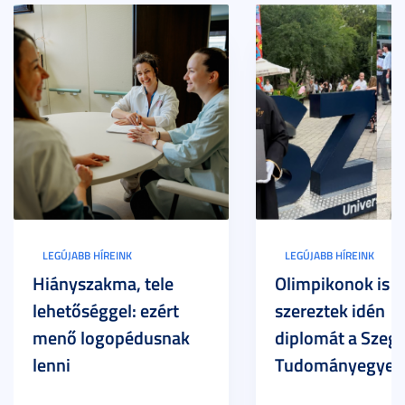
LEGÚJABB HÍREINK
LEGÚJABB HÍREINK
Hiányszakma, tele
Olimpikonok is
lehetőséggel: ezért
szereztek idén
menő logopédusnak
diplomát a Szege
lenni
Tudományegyet