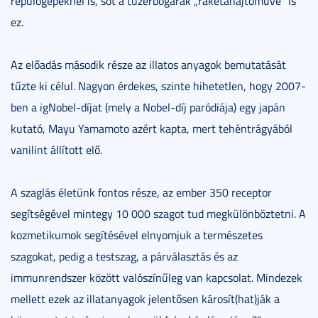
repülőgépeknél is, sőt a tüzérbogarak „rakétahajtóműve” is
ez.
Az előadás második része az illatos anyagok bemutatását
tűzte ki célul. Nagyon érdekes, szinte hihetetlen, hogy 2007-
ben a igNobel-díjat (mely a Nobel-díj paródiája) egy japán
kutató, Mayu Yamamoto azért kapta, mert tehéntrágyából
vanilint állított elő.
A szaglás életünk fontos része, az ember 350 receptor
segítségével mintegy 10 000 szagot tud megkülönböztetni. A
kozmetikumok segítésével elnyomjuk a természetes
szagokat, pedig a testszag, a párválasztás és az
immunrendszer között valószínűleg van kapcsolat. Mindezek
mellett ezek az illatanyagok jelentősen károsít(hat)ják a