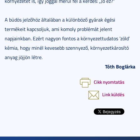
környezetet is, így joggal merül fel a kérdés: „Jó ez?”
A büdös jelzőhöz általában a különböző gyárak égési
termékeit kapcsoljuk, ami komoly problémát jelent
napjainkban. Ezért nagyon fontos a környezettudatos ’zöld’
kémia, hogy minél kevesebb szennyező, környezetkárosító
anyag jöjjön létre.
Tóth Boglárka
Cikk nyomtatás
Link küldés