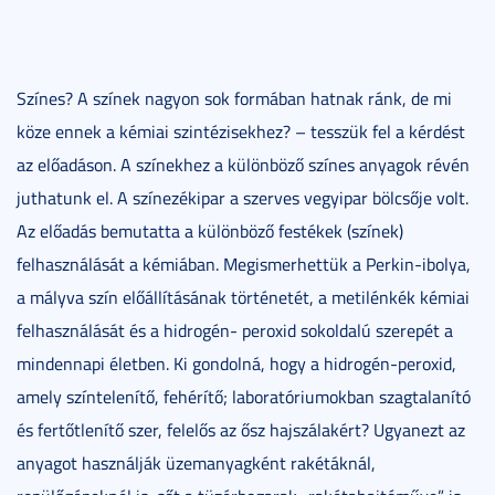
Színes? A színek nagyon sok formában hatnak ránk, de mi
köze ennek a kémiai szintézisekhez? – tesszük fel a kérdést
az előadáson. A színekhez a különböző színes anyagok révén
juthatunk el. A színezékipar a szerves vegyipar bölcsője volt.
Az előadás bemutatta a különböző festékek (színek)
felhasználását a kémiában. Megismerhettük a Perkin-ibolya,
a mályva szín előállításának történetét, a metilénkék kémiai
felhasználását és a hidrogén- peroxid sokoldalú szerepét a
mindennapi életben. Ki gondolná, hogy a hidrogén-peroxid,
amely színtelenítő, fehérítő; laboratóriumokban szagtalanító
és fertőtlenítő szer, felelős az ősz hajszálakért? Ugyanezt az
anyagot használják üzemanyagként rakétáknál,