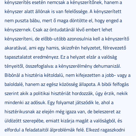
kényszerítés esetén nemcsak a kényszerítőnek, hanem a
kényszer alatt állónak is van felelőssége. A kényszerített
nem puszta bábu, mert ő maga döntötte el, hogy enged a
kényszernek. Csak az öntudatánál lévő embert lehet
kényszeríteni, de előbb-utóbb azonosulnia kell a kényszerítő
akaratával, ami egy hamis, skizofrén helyzetet, félrevezető
tapasztalatot eredményez. Ez a helyzet elzár a valóság
tényeitől, összefoglalva: a kényszerélmény dehumanizál.
Bibónál a hisztéria kétoldalú, nem kifejezetten a jobb- vagy a
baloldalé, hanem az egész közösség állapota. A bibói felfogás
szerint akik a politikai hisztériát hordozzák, úgy érzik, nekik
mindenki az adósuk. Egy folyamat játszódik le, ahol a
hisztérikusnak az elején még igaza van, de beleszeret az
üldözött szerepébe, emiatt kizárja magát a valóságból, és
elfordul a feladataitól álproblémák felé. Elkezd ragaszkodni