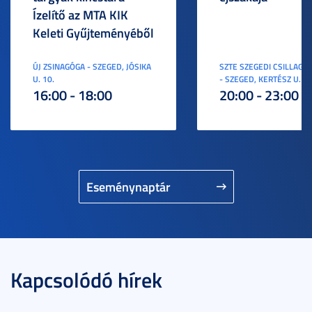
Ízelítő az MTA KIK
Keleti Gyűjteményéből
ÚJ ZSINAGÓGA - SZEGED, JÓSIKA
SZTE SZEGEDI CSILLAGV
U. 10.
- SZEGED, KERTÉSZ U. 3.
16:00 - 18:00
20:00 - 23:00
Eseménynaptár
Kapcsolódó hírek