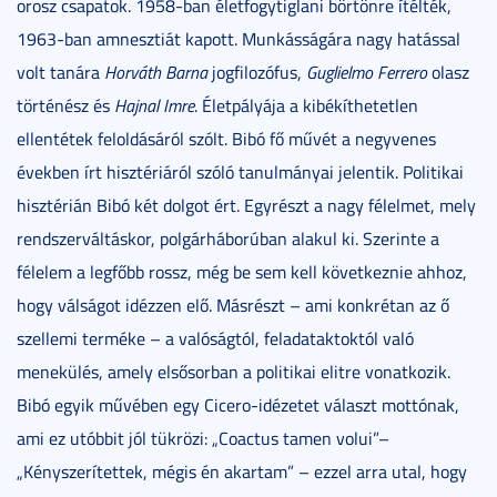
orosz csapatok. 1958-ban életfogytiglani börtönre ítélték,
1963-ban amnesztiát kapott. Munkásságára nagy hatással
volt tanára
Horváth Barna
jogfilozófus,
Guglielmo Ferrero
olasz
történész és
Hajnal Imre
. Életpályája a kibékíthetetlen
ellentétek feloldásáról szólt. Bibó fő művét a negyvenes
években írt hisztériáról szóló tanulmányai jelentik. Politikai
hisztérián Bibó két dolgot ért. Egyrészt a nagy félelmet, mely
rendszerváltáskor, polgárháborúban alakul ki. Szerinte a
félelem a legfőbb rossz, még be sem kell következnie ahhoz,
hogy válságot idézzen elő. Másrészt – ami konkrétan az ő
szellemi terméke – a valóságtól, feladataktoktól való
menekülés, amely elsősorban a politikai elitre vonatkozik.
Bibó egyik művében egy Cicero-idézetet választ mottónak,
ami ez utóbbit jól tükrözi: „Coactus tamen volui”–
„Kényszerítettek, mégis én akartam” – ezzel arra utal, hogy