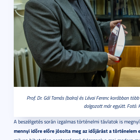
Prof. Dr. Gál Tamás (balra) és Lévai Ferenc korábban több
dolgozott már együtt. Fotó:
A beszélgetés során izgalmas történelmi távlatok is megnyí
mennyi időre előre jósolta meg az időjárást a történelem e