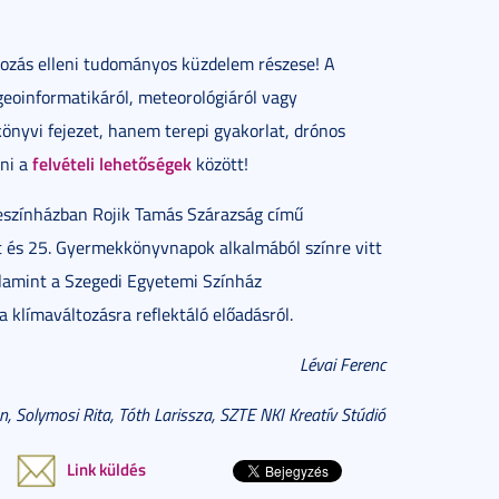
ltozás elleni tudományos küzdelem részese! A
geoinformatikáról, meteorológiáról vagy
yvi fejezet, hanem terepi gyakorlat, drónos
felvételi lehetőségek
zni a
között!
eszínházban Rojik Tamás Szárazság című
ét és 25. Gyermekkönyvnapok alkalmából színre vitt
lamint a Szegedi Egyetemi Színház
a klímaváltozásra reflektáló előadásról.
Lévai Ferenc
, Solymosi Rita, Tóth Larissza, SZTE NKI Kreatív Stúdió
Link küldés