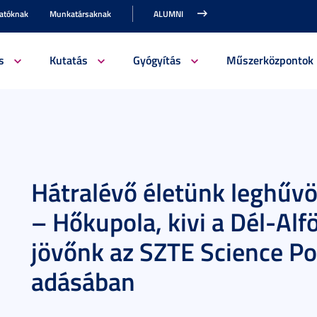
gatóknak
Munkatársaknak
ALUMNI
s
Kutatás
Gyógyítás
Műszerközpontok
Hátralévő életünk leghűvö
– Hőkupola, kivi a Dél-Alf
jövőnk az SZTE Science Po
adásában