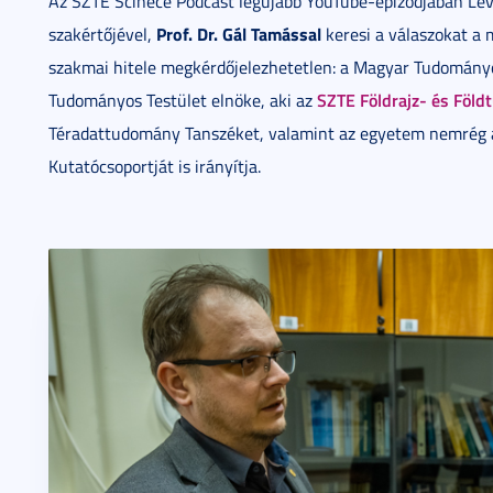
Az SZTE Scinece Podcast legújabb YouTube-epizódjában Lév
Prof. Dr. Gál Tamással
szakértőjével,
keresi a válaszokat a 
szakmai hitele megkérdőjelezhetetlen: a Magyar Tudományo
SZTE Földrajz- és Föl
Tudományos Testület elnöke, aki az
Téradattudomány Tanszéket, valamint az egyetem nemrég ala
Kutatócsoportját is irányítja.