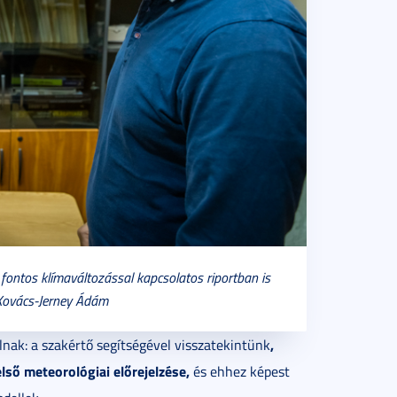
 fontos klímaváltozással kapcsolatos riportban is
 Kovács-Jerney Ádám
,
lnak: a szakértő segítségével visszatekintünk
lső meteorológiai előrejelzése,
és ehhez képest