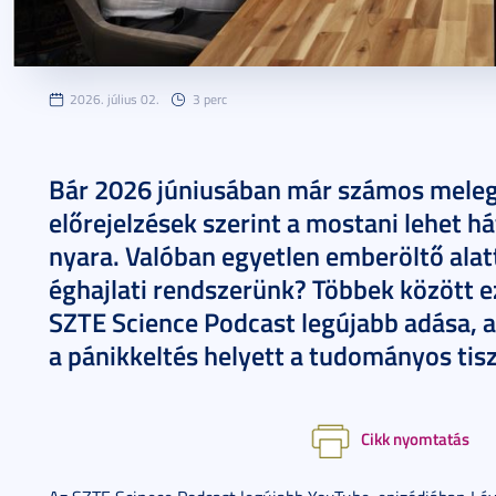
2026. július 02.
3 perc
Bár 2026 júniusában már számos meleg
előrejelzések szerint a mostani lehet h
nyara. Valóban egyetlen emberöltő alat
éghajlati rendszerünk? Többek között ez
SZTE Science Podcast legújabb adása, 
a pánikkeltés helyett a tudományos tisz
Cikk nyomtatás