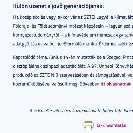
Külön üzenet a jövő generációjának:
Ha középiskolás vagy, akkor vár az SZTE! Legyél a klímavá
Földrajz- és Földtudományi Intézet képzésein – legyen szó 
környezettudományról – a klímavédelem nemcsak egy tankön
adatgyűjtés és valódi, jövőformáló munka. Érdemes szétné
Kapcsolódó téma: Június 14-én mutatták be a Szegedi Pinc
disztópiájának színpadi adaptációját. A 97. Ünnepi Könyvh
produkció az SZTE NKI szervezésében és támogatásával, va
itt olvashatnak
közreműködésével valósult meg. Bővebben
A videó elkészítésében közreműködött: Sahin-Tóth István
Cikk nyomtatás