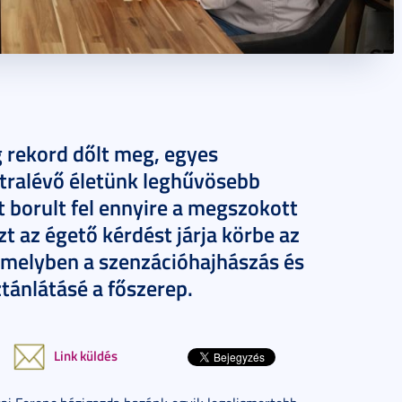
 rekord dőlt meg, egyes
átralévő életünk leghűvösebb
t borult fel ennyire a megszokott
t az égető kérdést járja körbe az
amelyben a szenzációhajhászás és
tánlátásé a főszerep.
Link küldés