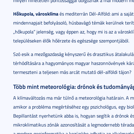
milyen hihetetlen pontossággal dolgoznak a mai modern mo
Hőkupola, városklíma
és mediterrán Dél-Alföld: ami a sajá
mindennapjait befolyásoló, húsbavágó témák kerülnek teríté
„hőkupola” jelenség, vagy éppen az, hogy mi is az a városklí
településeken élők hőérzete és egészsége szempontjából.
Szó esik a mezőgazdaság kényszerű és drasztikus átalakulás
térhódítására a hagyományos magyar haszonnövények kárár
termeszteni a teljesen más arcát mutató dél-alföldi tájon?
Több mint meteorológia: drónok és tudományá
A klímaváltozás ma már túlnő a meteorológia határain. A mű
amikor a probléma megértéséhez egy pszichológus, egy bioló
Bepillantást nyerhetünk abba is, hogyan segítik a drónok é
mikroklimatikus zónák azonosítását a legmodernebb térada
a modern geoinformatika a kezünkbe adhatja az alkalmazko