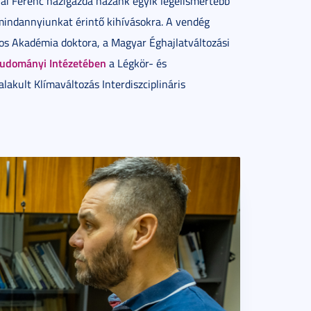
ai Ferenc házigazda hazánk egyik legelismertebb
mindannyiunkat érintő kihívásokra. A vendég
s Akadémia doktora, a Magyar Éghajlatváltozási
dtudományi Intézetében
a Légkör- és
kult Klímaváltozás Interdiszciplináris