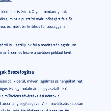
dellek.
t bőrünket is érinti. Olyan mindannyiunk
kre, mint a pusztító nyári hőségért felelős
ma, és miért bír kritikus fontossággal a
áról is. Készüljünk fel a mediterrán agrárium
a? Érdemes lesz-e a jövőben például kivit
gak összefogása
sorból kiderül, milyen izgalmas szinergiákat rejt,
gus és egy irodalmár is egy asztalhoz ül.
s a műholdas távérzékelési adatok a
ttudomány segítségével. A klímaváltozás kapcsán
Ha kíváncsi a válaszokra, és
dás kulcsát.