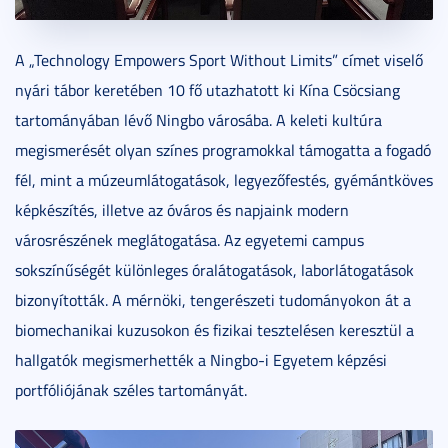
A „Technology Empowers Sport Without Limits” címet viselő
nyári tábor keretében 10 fő utazhatott ki Kína Csöcsiang
tartományában lévő Ningbo városába. A keleti kultúra
megismerését olyan színes programokkal támogatta a fogadó
fél, mint a múzeumlátogatások, legyezőfestés, gyémántköves
képkészítés, illetve az óváros és napjaink modern
városrészének meglátogatása. Az egyetemi campus
sokszínűségét különleges óralátogatások, laborlátogatások
bizonyították. A mérnöki, tengerészeti tudományokon át a
biomechanikai kuzusokon és fizikai tesztelésen keresztül a
hallgatók megismerhették a Ningbo-i Egyetem képzési
portfóliójának széles tartományát.