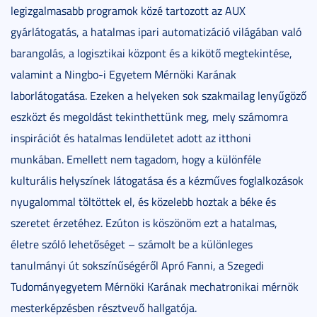
legizgalmasabb programok közé tartozott az AUX
gyárlátogatás, a hatalmas ipari automatizáció világában való
barangolás, a logisztikai központ és a kikötő megtekintése,
valamint a Ningbo-i Egyetem Mérnöki Karának
laborlátogatása. Ezeken a helyeken sok szakmailag lenyűgöző
eszközt és megoldást tekinthettünk meg, mely számomra
inspirációt és hatalmas lendületet adott az itthoni
munkában. Emellett nem tagadom, hogy a különféle
kulturális helyszínek látogatása és a kézműves foglalkozások
nyugalommal töltöttek el, és közelebb hoztak a béke és
szeretet érzetéhez. Ezúton is köszönöm ezt a hatalmas,
életre szóló lehetőséget – számolt be a különleges
tanulmányi út sokszínűségéről Apró Fanni, a Szegedi
Tudományegyetem Mérnöki Karának mechatronikai mérnök
mesterképzésben résztvevő hallgatója.