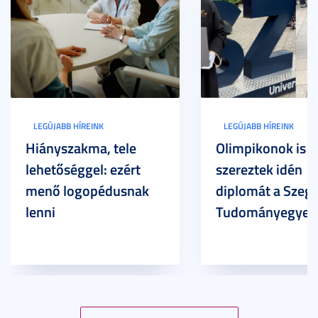
LEGÚJABB HÍREINK
LEGÚJABB HÍREINK
Hiányszakma, tele
Olimpikonok is
lehetőséggel: ezért
szereztek idén
menő logopédusnak
diplomát a Szege
lenni
Tudományegyet