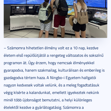
– Számomra hihetetlen élmény volt ez a 10 nap, kezdve
életem első repülőútjától a rengeteg változatos és sokszínű
programon át. Úgy érzem, hogy nemcsak élményekkel
gyarapodva, hanem szakmailag, kulturálisan és emberileg is
gazdagodva tértem haza. A Ningbo-i Egyetem hallgatói
nagyon kedvesek voltak velünk, és a meleg fogadtatásuk
végig kísérte a kalandunkat, emellett igyekeztek nekünk
minél több újdonságot bemutatni, a helyi különleges
ételektől kezdve a gyárlátogatásig. Számomra a