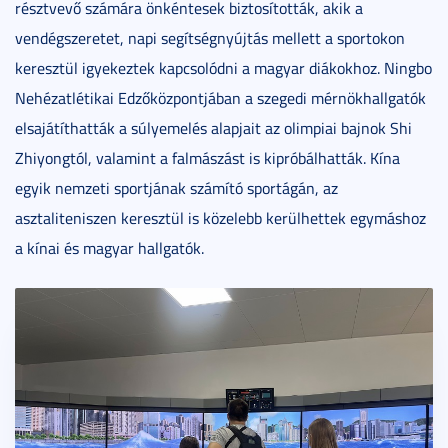
résztvevő számára önkéntesek biztosították, akik a
vendégszeretet, napi segítségnyújtás mellett a sportokon
keresztül igyekeztek kapcsolódni a magyar diákokhoz. Ningbo
Nehézatlétikai Edzőközpontjában a szegedi mérnökhallgatók
elsajátíthatták a súlyemelés alapjait az olimpiai bajnok Shi
Zhiyongtól, valamint a falmászást is kipróbálhatták. Kína
egyik nemzeti sportjának számító sportágán, az
asztaliteniszen keresztül is közelebb kerülhettek egymáshoz
a kínai és magyar hallgatók.