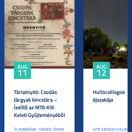
AUG
AUG
11
12
Tárlatnyitó: Csodás
Hullócsillagok
tárgyak kincstára –
éjszakája
Ízelítő az MTA KIK
Keleti Gyűjteményéből
ÚJ ZSINAGÓGA - SZEGED, JÓSIKA
SZTE SZEGEDI CSILLAGV