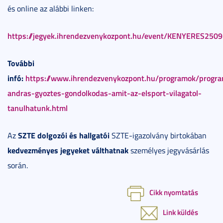
és online az alábbi linken:
https://jegyek.ihrendezvenykozpont.hu/event/KENYERES250
További
infó:
https://www.ihrendezvenykozpont.hu/programok/progr
andras-gyoztes-gondolkodas-amit-az-elsport-vilagatol-
tanulhatunk.html
SZTE dolgozói és hallgatói
Az
SZTE-igazolvány birtokában
kedvezményes jegyeket válthatnak
személyes jegyvásárlás
során.
Cikk nyomtatás
Link küldés