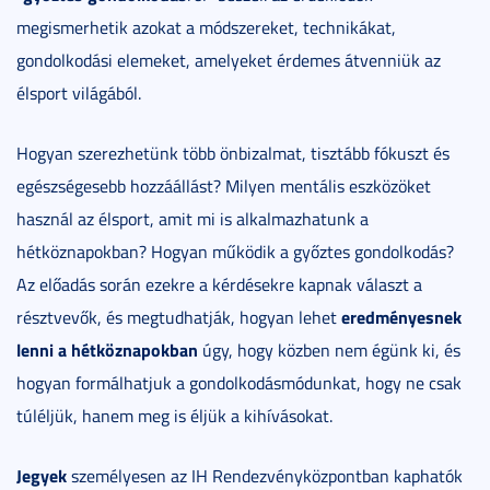
megismerhetik azokat a módszereket, technikákat,
gondolkodási elemeket, amelyeket érdemes átvenniük az
élsport világából.
Hogyan szerezhetünk több önbizalmat, tisztább fókuszt és
egészségesebb hozzáállást? Milyen mentális eszközöket
használ az élsport, amit mi is alkalmazhatunk a
hétköznapokban? Hogyan működik a győztes gondolkodás?
Az előadás során ezekre a kérdésekre kapnak választ a
eredményesnek
résztvevők, és megtudhatják, hogyan lehet
lenni a hétköznapokban
úgy, hogy közben nem égünk ki, és
hogyan formálhatjuk a gondolkodásmódunkat, hogy ne csak
túléljük, hanem meg is éljük a kihívásokat.
Jegyek
személyesen az IH Rendezvényközpontban kaphatók