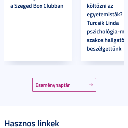
a Szeged Box Clubban
költözni az
egyetemisták? –
Turcsik Linda
pszichológia-ma
szakos hallgatóv
beszélgettünk
Eseménynaptár
Hasznos linkek