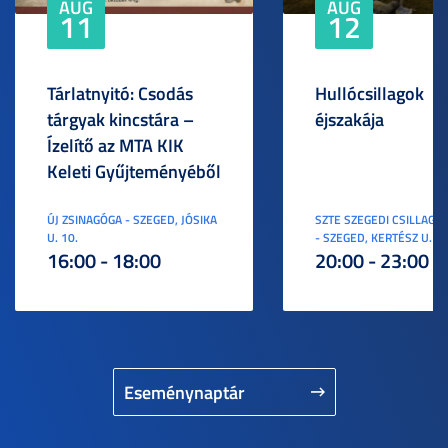
AUG
AUG
11
12
Tárlatnyitó: Csodás
Hullócsillagok
tárgyak kincstára –
éjszakája
Ízelítő az MTA KIK
Keleti Gyűjteményéből
ÚJ ZSINAGÓGA - SZEGED, JÓSIKA
SZTE SZEGEDI CSILLAGV
U. 10.
- SZEGED, KERTÉSZ U. 3.
16:00 - 18:00
20:00 - 23:00
Eseménynaptár