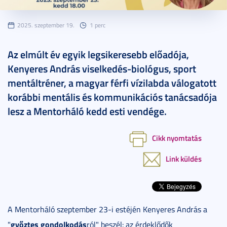
2025. szeptember 19.
1 perc
Az elmúlt év egyik legsikeresebb előadója,
Kenyeres András viselkedés-biológus, sport
mentáltréner, a magyar férfi vízilabda válogatott
korábbi mentális és kommunikációs tanácsadója
lesz a Mentorháló kedd esti vendége.
Cikk nyomtatás
Link küldés
A Mentorháló szeptember 23-i estéjén Kenyeres András a
győztes gondolkodás
"
ról" beszél: az érdeklődők