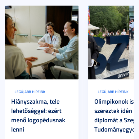
LEGÚJABB HÍREINK
LEGÚJABB HÍREINK
Hiányszakma, tele
Olimpikonok is
lehetőséggel: ezért
szereztek idén
menő logopédusnak
diplomát a Szege
lenni
Tudományegyet