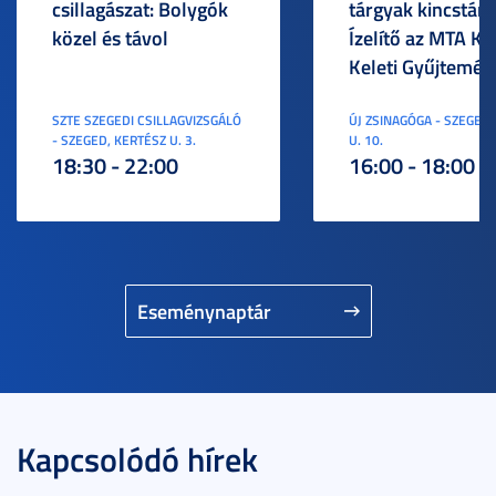
csillagászat: Bolygók
tárgyak kincstára
közel és távol
Ízelítő az MTA KI
Keleti Gyűjtemén
SZTE SZEGEDI CSILLAGVIZSGÁLÓ
ÚJ ZSINAGÓGA - SZEGED,
- SZEGED, KERTÉSZ U. 3.
U. 10.
18:30 - 22:00
16:00 - 18:00
Eseménynaptár
Kapcsolódó hírek