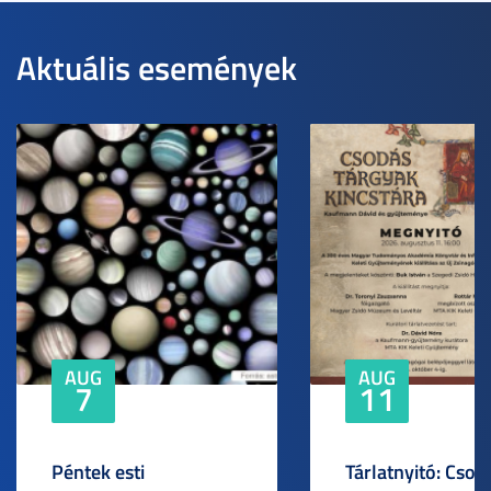
Aktuális események
AUG
AUG
7
11
Péntek esti
Tárlatnyitó: Csod