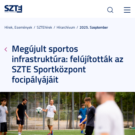
Toggl
navig
Hírek, Események
SZTEhírek
Hírarchívum
2025. Szeptember
Megújult sportos
infrastruktúra: felújították az
SZTE Sportközpont
focipályájáit