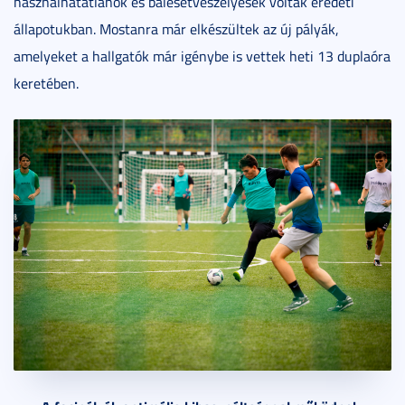
használhatatlanok és balesetveszélyesek voltak eredeti
állapotukban. Mostanra már elkészültek az új pályák,
amelyeket a hallgatók már igénybe is vettek heti 13 duplaóra
keretében.