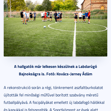
A hallgatók már lelkesen készülnek a Labdarúgó
Bajnokságra is. Fotó: Kovács-Jerney Ádám
A rekonstrukció során a régi, tönkrement aszfaltburkolatot
újították fel minőségi műfűvel borított szabvány méretű
futballpályává. A focipályákat emellett új labdafogó hálókkal
és kapukkal is felszerelték. A Sportközpont az évek alatt