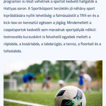
programon is részt vehetnek a sportot kedvelő hallgatók a
Hattyas soron. A Sportközpont területén jó néhány sport
kipróbálására nyílik lehetőség: a falmászástól a TRX-en és a
kick-box-on keresztül egészen a jógáig. Mindemellett a
csapatsportok kedvelői sem maradnak sportpályák nélkül:
testnevelés kurzusként is felvehető egyebek mellett a
röplabda, a kosárlabda, a labdarúgás, a tenisz, a floorball és a
tollaslabda.