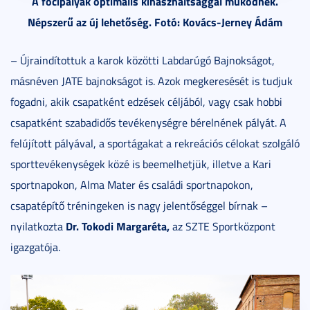
A focipályák optimális kihasználtsággal működnek.
Népszerű az új lehetőség. Fotó: Kovács-Jerney Ádám
– Újraindítottuk a karok közötti Labdarúgó Bajnokságot,
másnéven JATE bajnokságot is. Azok megkeresését is tudjuk
fogadni, akik csapatként edzések céljából, vagy csak hobbi
csapatként szabadidős tevékenységre bérelnének pályát. A
felújított pályával, a sportágakat a rekreációs célokat szolgáló
sporttevékenységek közé is beemelhetjük, illetve a Kari
sportnapokon, Alma Mater és családi sportnapokon,
csapatépítő tréningeken is nagy jelentőséggel bírnak –
Dr. Tokodi Margaréta,
nyilatkozta
az SZTE Sportközpont
igazgatója.