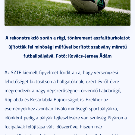
A rekonstrukció során a régi, tönkrement aszfaltburkolatot
újították fel minőségi műfűvel borított szabvány méretű
futballpályává. Fotó: Kovács-Jerney Ádám
Az SZTE kiemelt figyelmet fordít arra, hogy versenyzési
lehetőséget biztosítson a hallgatóknak, ezért évről-évre
megrendezik a nagy népszerűségnek örvendő Labdarúgó,
Röplabda és Kosárlabda Bajnokságot is. Ezekhez az
eseményekhez azonban kiváló minőségű sportpályákra,
időnként pedig a pályák fejlesztésére van szükség. Nyáron a
focipályák felújítása vált időszerűvé, hiszen már