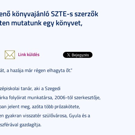
enő könyvajánló SZTE-s szerzők
éten mutatunk egy könyvet,
Link küldés
át, a hazája már régen elhagyta őt.”
épiskolai tanár, aki a Szegedi
ka folyóirat munkatársa, 2006-tól szerkesztője,
ban jelent meg, azóta több prózakötete,
en gyakran visszatér szülővárosa, Gyula és a
szférával gazdagítja.