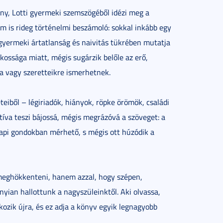
ány, Lotti gyermeki szemszögéből idézi meg a
m is rideg történelmi beszámoló: sokkal inkább egy
 gyermeki ártatlanság és naivitás tükrében mutatja
kossága miatt, mégis sugárzik belőle az erő,
a vagy szeretteikre ismerhetnek.
teiből – légiriadók, hiányok, röpke örömök, családi
ktíva teszi bájossá, mégis megrázóvá a szöveget: a
api gondokban mérhető, s mégis ott húzódik a
 meghökkenteni, hanem azzal, hogy szépen,
nyian hallottunk a nagyszüleinktől. Aki olvassa,
kozik újra, és ez adja a könyv egyik legnagyobb