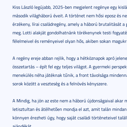
Kiss László legújabb, 2025-ben megjelent regénye egy kisl
második világháború éveit. A történet nem hősi eposz és ne
érzékeny, lírai családregény, amely a háború brutalitását a
meg. Lotti alakját gondolhatnánk törékenynek testi fogyaté
félelmeivel és reményeivel olyan hős, akiben sokan magukr
A regény ereje abban rejlik, hogy a hétköznapok apró jelene
összetartás – épít fel egy teljes világot. A gyermeki perspe
menekülés néha játéknak tűnik, a front távolsága mindenn
sorok között a veszteség és a felnövés kényszere.
A Mindig, ha jön az este nem a háború újdonságaival akar
letisztultan és átélhetően mondja el azt, amit talán mindan
könnyen érezheti úgy, hogy saját családi történeteivel talál
ajándékát.