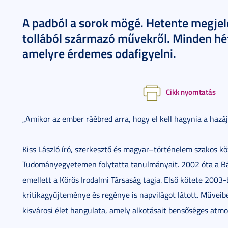
A padból a sorok mögé. Hetente megjel
tollából származó művekről. Minden h
amelyre érdemes odafigyelni.
Cikk nyomtatás
„Amikor az ember ráébred arra, hogy el kell hagynia a hazáj
Kiss László író, szerkesztő és magyar–történelem szakos köz
Tudományegyetemen folytatta tanulmányait. 2002 óta a Bár
emellett a Körös Irodalmi Társaság tagja. Első kötete 2003-
kritikagyűjteménye és regénye is napvilágot látott. Műveib
kisvárosi élet hangulata, amely alkotásait bensőséges atmo