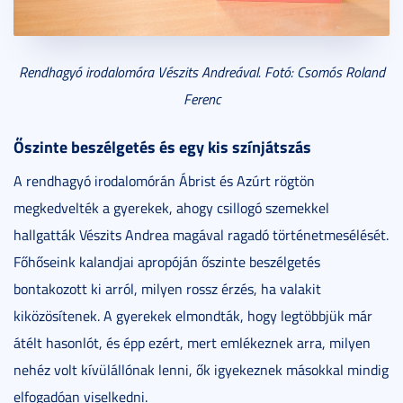
Rendhagyó irodalomóra Vészits Andreával. Fotó: Csomós Roland
Ferenc
Őszinte beszélgetés és egy kis színjátszás
A rendhagyó irodalomórán Ábrist és Azúrt rögtön
megkedvelték a gyerekek, ahogy csillogó szemekkel
hallgatták Vészits Andrea magával ragadó történetmesélését.
Főhőseink kalandjai apropóján őszinte beszélgetés
bontakozott ki arról, milyen rossz érzés, ha valakit
kiközösítenek. A gyerekek elmondták, hogy legtöbbjük már
átélt hasonlót, és épp ezért, mert emlékeznek arra, milyen
nehéz volt kívülállónak lenni, ők igyekeznek másokkal mindig
elfogadóan viselkedni.