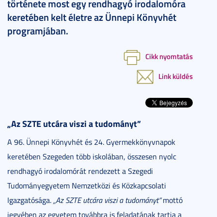
története most egy rendhagyó irodalomóra
keretében kelt életre az Ünnepi Könyvhét
programjában.
Cikk nyomtatás
Link küldés
„Az SZTE utcára viszi a tudományt”
A 96. Ünnepi Könyvhét és 24. Gyermekkönyvnapok
keretében Szegeden több iskolában, összesen nyolc
rendhagyó irodalomórát rendezett a Szegedi
Tudományegyetem Nemzetközi és Közkapcsolati
Igazgatósága.
„Az SZTE utcára viszi a tudományt”
mottó
jegyében az egyetem továbbra is feladatának tartja a