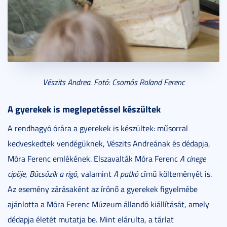
Vészits Andrea. Fotó: Csomós Roland Ferenc
A gyerekek is meglepetéssel készültek
A rendhagyó órára a gyerekek is készültek: műsorral
kedveskedtek vendégüknek, Vészits Andreának és dédapja,
Móra Ferenc emlékének. Elszavalták Móra Ferenc
A cinege
cipője
,
Búcsúzik a rigó
, valamint
A patkó
című költeményét is.
Az esemény zárásaként az írónő a gyerekek figyelmébe
ajánlotta a Móra Ferenc Múzeum állandó kiállítását, amely
dédapja életét mutatja be. Mint elárulta, a tárlat