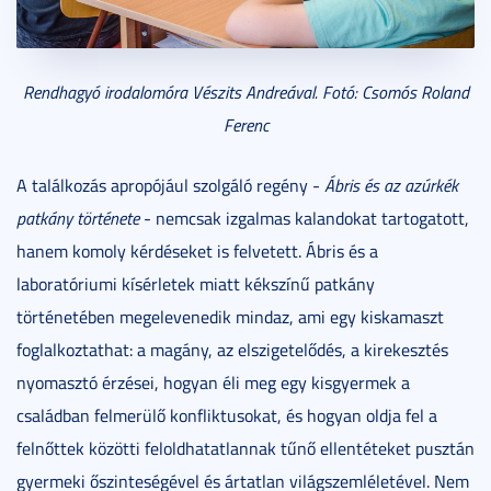
Rendhagyó irodalomóra Vészits Andreával. Fotó: Csomós Roland
Ferenc
A találkozás apropójául szolgáló regény -
Ábris és az azúrkék
patkány története
- nemcsak izgalmas kalandokat tartogatott,
hanem komoly kérdéseket is felvetett. Ábris és a
laboratóriumi kísérletek miatt kékszínű patkány
történetében megelevenedik mindaz, ami egy kiskamaszt
foglalkoztathat: a magány, az elszigetelődés, a kirekesztés
nyomasztó érzései, hogyan éli meg egy kisgyermek a
családban felmerülő konfliktusokat, és hogyan oldja fel a
felnőttek közötti feloldhatatlannak tűnő ellentéteket pusztán
gyermeki őszinteségével és ártatlan világszemléletével. Nem