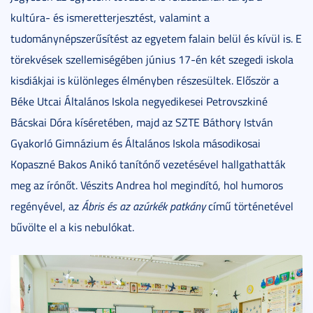
kultúra- és ismeretterjesztést, valamint a
tudománynépszerűsítést az egyetem falain belül és kívül is. E
törekvések szellemiségében június 17-én két szegedi iskola
kisdiákjai is különleges élményben részesültek. Először a
Béke Utcai Általános Iskola negyedikesei Petrovszkiné
Bácskai Dóra kíséretében, majd az SZTE Báthory István
Gyakorló Gimnázium és Általános Iskola másodikosai
Kopaszné Bakos Anikó tanítónő vezetésével hallgathatták
meg az írónőt. Vészits Andrea hol megindító, hol humoros
regényével, az
Ábris és az azúrkék patkány
című történetével
bűvölte el a kis nebulókat.