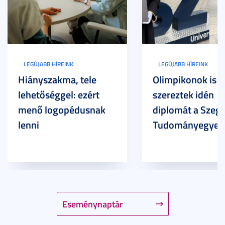
LEGÚJABB HÍREINK
LEGÚJABB HÍREINK
Hiányszakma, tele
Olimpikonok is
lehetőséggel: ezért
szereztek idén
menő logopédusnak
diplomát a Szege
lenni
Tudományegyet
Eseménynaptár