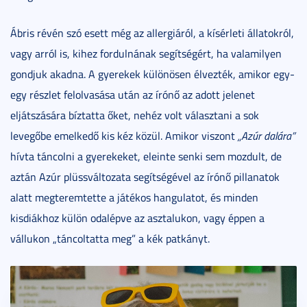
Ábris révén szó esett még az allergiáról, a kísérleti állatokról,
vagy arról is, kihez fordulnának segítségért, ha valamilyen
gondjuk akadna. A gyerekek különösen élvezték, amikor egy-
egy részlet felolvasása után az írónő az adott jelenet
eljátszására bíztatta őket, nehéz volt választani a sok
levegőbe emelkedő kis kéz közül. Amikor viszont
„Azúr dalára”
hívta táncolni a gyerekeket, eleinte senki sem mozdult, de
aztán Azúr plüssváltozata segítségével az írónő pillanatok
alatt megteremtette a játékos hangulatot, és minden
kisdiákhoz külön odalépve az asztalukon, vagy éppen a
vállukon „táncoltatta meg” a kék patkányt.