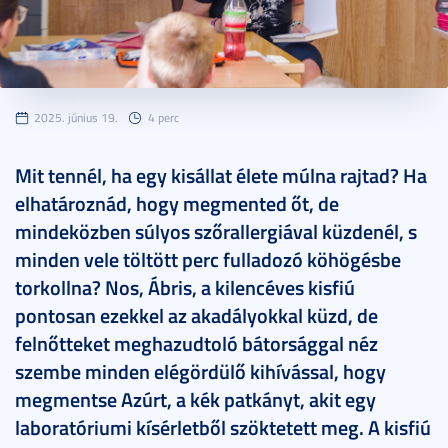
2025. június 19.
4 perc
Mit tennél, ha egy kisállat élete múlna rajtad? Ha
elhatároznád, hogy megmented őt, de
mindeközben súlyos szőrallergiával küzdenél, s
minden vele töltött perc fulladozó köhögésbe
torkollna? Nos, Ábris, a kilencéves kisfiú
pontosan ezekkel az akadályokkal küzd, de
felnőtteket meghazudtoló bátorsággal néz
szembe minden elégördülő kihívással, hogy
megmentse Azúrt, a kék patkányt, akit egy
laboratóriumi kísérletből szöktetett meg. A kisfiú