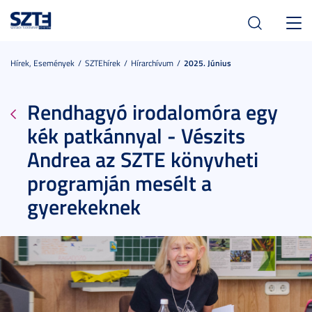
Toggl
navig
Hírek, Események
SZTEhírek
Hírarchívum
2025. Június
Rendhagyó irodalomóra egy
kék patkánnyal - Vészits
Andrea az SZTE könyvheti
programján mesélt a
gyerekeknek