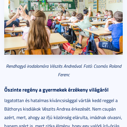
Rendhagyó irodalomóra Vészits Andreával. Fotó: Csomós Roland
Ferenc
Őszinte regény a gyermekek érzékeny világáról
Izgatottan és hatalmas kíváncsisággal várták kedd reggel a
Báthorys kisdiákok Vészits Andrea érkezését. Nem csupán
azért, mert, ahogy az ifjú közönség elárulta, imádnak olvasni,
hanem azért is, mert ritka élmény, hogy egy valódi író-óriás