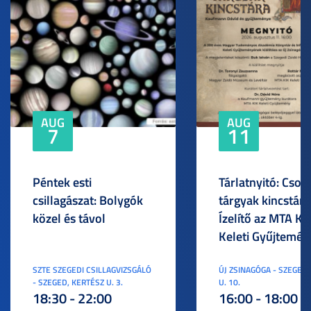
AUG
AUG
7
11
Péntek esti
Tárlatnyitó: Csod
csillagászat: Bolygók
tárgyak kincstára
közel és távol
Ízelítő az MTA KI
Keleti Gyűjtemén
SZTE SZEGEDI CSILLAGVIZSGÁLÓ
ÚJ ZSINAGÓGA - SZEGED,
- SZEGED, KERTÉSZ U. 3.
U. 10.
18:30 - 22:00
16:00 - 18:00