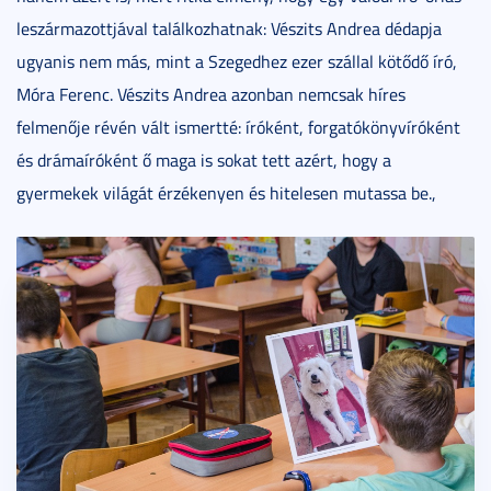
leszármazottjával találkozhatnak: Vészits Andrea dédapja
ugyanis nem más, mint a Szegedhez ezer szállal kötődő író,
Móra Ferenc. Vészits Andrea azonban nemcsak híres
felmenője révén vált ismertté: íróként, forgatókönyvíróként
és drámaíróként ő maga is sokat tett azért, hogy a
gyermekek világát érzékenyen és hitelesen mutassa be.,