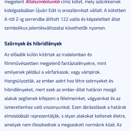
Állatszimbólumtár
megjelent
című kötet, mely szócikkeinek
kidolgozásában Újvári Edit is oroszlánrészt vállalt. A kötetben
A-tól Z-ig sorrendbe állított 122 valós és képzeletbeli állat
szimbolikus jelentésváltozatai követhetők nyomon.
Szörnyek és hibridlények
Az előadók külön kitértek az irodalomban és
filmművészetben megjelenő fantázialényekre, mint
amilyenek például a vérfarkasok, vagy vámpírok.
Hangsúlyozták, az ember azért hoz létre szörnyeket és
hibridlényeket, mert ezek az ember-állat határon mozgó
alakok segítenek kifejezni a félelmeinket, vágyainkat és az
ismeretlenhez való viszonyunkat. Ezen ábrázolások a határok
elmosódását reprezentálják, s olyan alakokat keltenek életre,
amelyek nem illeszkednek a megszokott normáink közé. Az