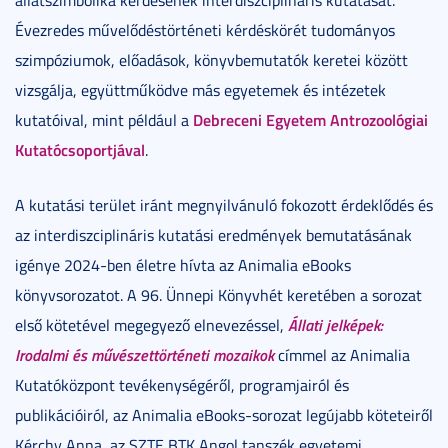
Évezredes művelődéstörténeti kérdéskörét tudományos
szimpóziumok, előadások, könyvbemutatók keretei között
vizsgálja, együttműködve más egyetemek és intézetek
Debreceni Egyetem Antrozoológiai
kutatóival, mint például a
Kutatócsoportjával
.
A kutatási terület iránt megnyilvánuló fokozott érdeklődés és
az interdiszciplináris kutatási eredmények bemutatásának
igénye 2024-ben életre hívta az Animalia eBooks
könyvsorozatot. A 96. Ünnepi Könyvhét keretében a sorozat
Állati jelképek:
első kötetével megegyező elnevezéssel,
Irodalmi és művészettörténeti mozaikok
címmel az Animalia
Kutatóközpont tevékenységéről, programjairól és
publikációiról, az Animalia eBooks-sorozat legújabb köteteiről
Kérchy Anna, az SZTE BTK Angol tanszék egyetemi