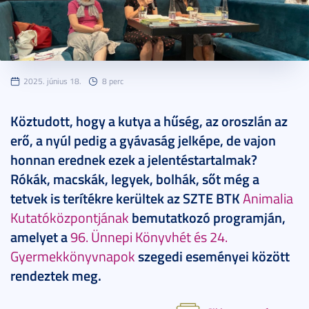
2025. június 18.
8 perc
Köztudott, hogy a kutya a hűség, az oroszlán az
erő, a nyúl pedig a gyávaság jelképe, de vajon
honnan erednek ezek a jelentéstartalmak?
Rókák, macskák, legyek, bolhák, sőt még a
tetvek is terítékre kerültek az SZTE BTK
Animalia
Kutatóközpontjának
bemutatkozó programján,
amelyet a
96. Ünnepi Könyvhét és 24.
Gyermekkönyvnapok
szegedi eseményei között
rendeztek meg.