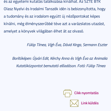
és az egyetemi kutatás találkozása kínálhat. Az SZTE BTK
Olasz Nyelvi és Irodalmi Tanszék idén is bebizonyította, hogy
a tudomány és az irodalom együtt új nézőpontokat képes
kínálni, még élményszerűbbé téve azt a varázslatos utazást,
amelyet a könyvek világában élhet át az olvasó.
Fülöp Tímea, Vígh Éva, Dávid Kinga, Sermann Eszter
Borítóképen: Újvári Edit, Kérchy Anna és Vígh Éva az Animalia
Kutatóközpontot bemutató előadáson. Fotó: Fülöp Tímea
Cikk nyomtatás
Link küldés