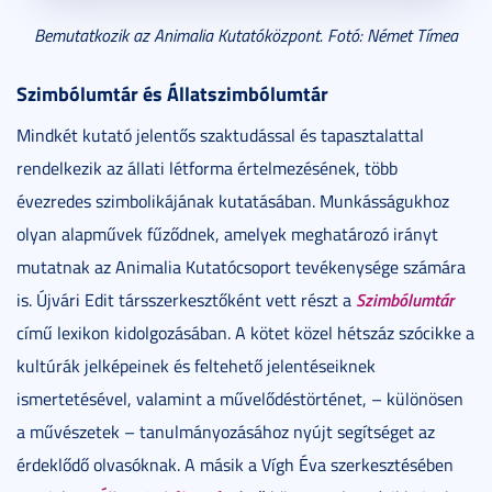
Bemutatkozik az Animalia Kutatóközpont. Fotó: Német Tímea
Szimbólumtár és Állatszimbólumtár
Mindkét kutató jelentős szaktudással és tapasztalattal
rendelkezik az állati létforma értelmezésének, több
évezredes szimbolikájának kutatásában. Munkásságukhoz
olyan alapművek fűződnek, amelyek meghatározó irányt
mutatnak az Animalia Kutatócsoport tevékenysége számára
Szimbólumtár
is. Újvári Edit társszerkesztőként vett részt a
című lexikon kidolgozásában. A kötet közel hétszáz szócikke a
kultúrák jelképeinek és feltehető jelentéseiknek
ismertetésével, valamint a művelődéstörténet, – különösen
a művészetek – tanulmányozásához nyújt segítséget az
érdeklődő olvasóknak. A másik a Vígh Éva szerkesztésében