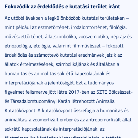
Fokozódik az érdeklődés e kutatási terület iránt
Az utóbbi években a legkülönbözőbb kutatási területeken –
mint például az eszmetörténet, irodalomtörténet, filológia,
művészettörténet, állatszimbolika, zooszemiotika, néprajz és
etnozoológia, etológia, valamint filmművészet – fokozott
érdeklődés és számottevő kutatási eredmények jelzik az
állatok értelmezésének, szimbolikájának és általában a
humanitas és animalitas sokrétű kapcsolatának és
interpretációjának a jelentőségét. Ezt a tudományos
figyelmet felismerve jött létre 2017-ben az SZTE Bölcsészet-
és Társadalomtudományi Karán létrehozott Animalia
Kutatóközpont. A kutatóközpont összefogja a humanitas és
animalitas, a zoomorfizált ember és az antropomorfizált állat
sokrétű kapcsolatának és interpretációjának, az
állatszimbolika kérdésének interdiszciplináris kutatását.