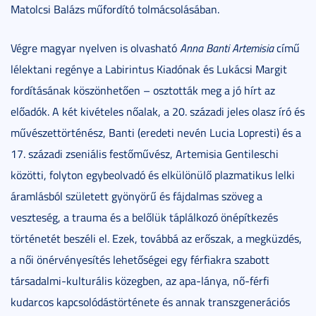
Matolcsi Balázs műfordító tolmácsolásában.
Végre magyar nyelven is olvasható
Anna Banti Artemisia
című
lélektani regénye a Labirintus Kiadónak és Lukácsi Margit
fordításának köszönhetően – osztották meg a jó hírt az
előadók. A két kivételes nőalak, a 20. századi jeles olasz író és
művészettörténész, Banti (eredeti nevén Lucia Lopresti) és a
17. századi zseniális festőművész, Artemisia Gentileschi
közötti, folyton egybeolvadó és elkülönülő plazmatikus lelki
áramlásból született gyönyörű és fájdalmas szöveg a
veszteség, a trauma és a belőlük táplálkozó önépítkezés
történetét beszéli el. Ezek, továbbá az erőszak, a megküzdés,
a női önérvényesítés lehetőségei egy férfiakra szabott
társadalmi-kulturális közegben, az apa-lánya, nő-férfi
kudarcos kapcsolódástörténete és annak transzgenerációs