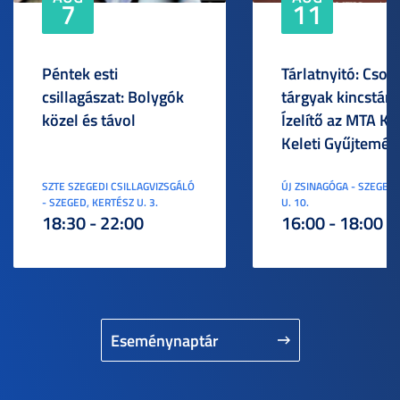
7
11
Péntek esti
Tárlatnyitó: Csod
csillagászat: Bolygók
tárgyak kincstára
közel és távol
Ízelítő az MTA KI
Keleti Gyűjtemén
SZTE SZEGEDI CSILLAGVIZSGÁLÓ
ÚJ ZSINAGÓGA - SZEGED,
- SZEGED, KERTÉSZ U. 3.
U. 10.
18:30 - 22:00
16:00 - 18:00
Eseménynaptár