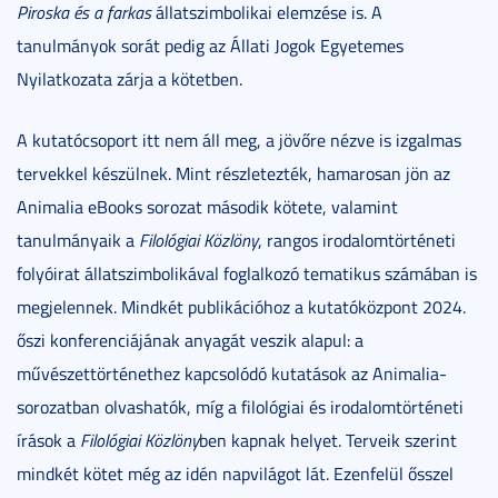
Piroska és a farkas
állatszimbolikai elemzése is. A
tanulmányok sorát pedig az Állati Jogok Egyetemes
Nyilatkozata zárja a kötetben.
A kutatócsoport itt nem áll meg, a jövőre nézve is izgalmas
tervekkel készülnek. Mint részletezték, hamarosan jön az
Animalia eBooks sorozat második kötete, valamint
tanulmányaik a
Filológiai Közlöny
, rangos irodalomtörténeti
folyóirat állatszimbolikával foglalkozó tematikus számában is
megjelennek. Mindkét publikációhoz a kutatóközpont 2024.
őszi konferenciájának anyagát veszik alapul: a
művészettörténethez kapcsolódó kutatások az Animalia-
sorozatban olvashatók, míg a filológiai és irodalomtörténeti
írások a
Filológiai Közlöny
ben kapnak helyet. Terveik szerint
mindkét kötet még az idén napvilágot lát. Ezenfelül ősszel