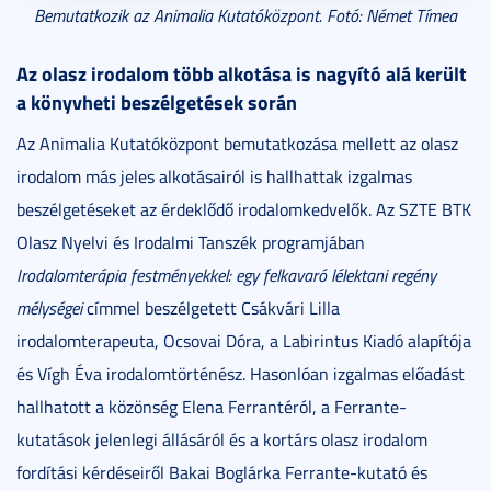
Bemutatkozik az Animalia Kutatóközpont. Fotó: Német Tímea
Az olasz irodalom több alkotása is nagyító alá került
a könyvheti beszélgetések során
Az Animalia Kutatóközpont bemutatkozása mellett az olasz
irodalom más jeles alkotásairól is hallhattak izgalmas
beszélgetéseket az érdeklődő irodalomkedvelők. Az SZTE BTK
Olasz Nyelvi és Irodalmi Tanszék programjában
Irodalomterápia festményekkel: egy felkavaró lélektani regény
mélységei
címmel beszélgetett Csákvári Lilla
irodalomterapeuta, Ocsovai Dóra, a Labirintus Kiadó alapítója
és Vígh Éva irodalomtörténész. Hasonlóan izgalmas előadást
hallhatott a közönség Elena Ferrantéról, a Ferrante-
kutatások jelenlegi állásáról és a kortárs olasz irodalom
fordítási kérdéseiről Bakai Boglárka Ferrante-kutató és