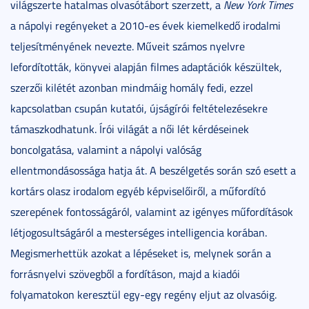
világszerte hatalmas olvasótábort szerzett, a
New York Times
a nápolyi regényeket a 2010-es évek kiemelkedő irodalmi
teljesítményének nevezte. Műveit számos nyelvre
lefordították, könyvei alapján filmes adaptációk készültek,
szerzői kilétét azonban mindmáig homály fedi, ezzel
kapcsolatban csupán kutatói, újságírói feltételezésekre
támaszkodhatunk. Írói világát a női lét kérdéseinek
boncolgatása, valamint a nápolyi valóság
ellentmondásossága hatja át. A beszélgetés során szó esett a
kortárs olasz irodalom egyéb képviselőiről, a műfordító
szerepének fontosságáról, valamint az igényes műfordítások
létjogosultságáról a mesterséges intelligencia korában.
Megismerhettük azokat a lépéseket is, melynek során a
forrásnyelvi szövegből a fordításon, majd a kiadói
folyamatokon keresztül egy-egy regény eljut az olvasóig.