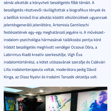
sémái alkották a könyvheti beszélgetés főbb témáit. A
beszélgetés résztvevői rávilágítottak a biografikus tények és
a belőlük kinövő lírai alkotás közötti elkülönülések ugyancsak
jelentésgeneráló jelenlétére, Artemisia Gentileschi
festészetének egy-egy meghatározó jegyére is. A művészet-
irodalom-pszichológia hármasának találkozási pontja köré
íródott beszélgetés meghívott vendégei Ocsovai Dóra, a
Labirintus Kiadó kreatív szerkesztője, Vígh Éva
irodalomtörténész, a kötet utószavának szerzője és Csákvári
Lilla irodalomterapeuta voltak, moderátora pedig Dávid
Kinga, az Olasz Nyelvi és Irodalmi Tanszék oktatója volt.