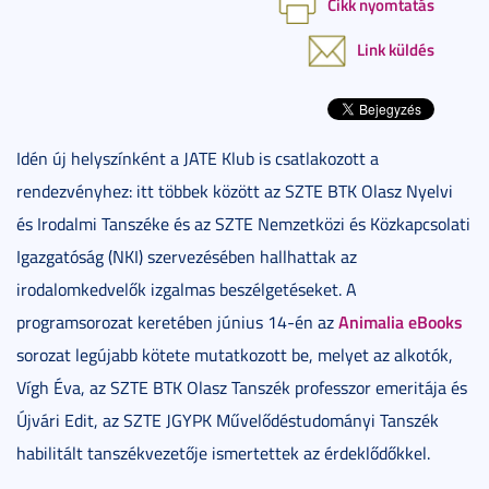
Cikk nyomtatás
Link küldés
Idén új helyszínként a JATE Klub is csatlakozott a
rendezvényhez: itt többek között az SZTE BTK Olasz Nyelvi
és Irodalmi Tanszéke és az SZTE Nemzetközi és Közkapcsolati
Igazgatóság (NKI) szervezésében hallhattak az
irodalomkedvelők izgalmas beszélgetéseket. A
Animalia eBooks
programsorozat keretében június 14-én az
sorozat legújabb kötete mutatkozott be, melyet az alkotók,
Vígh Éva, az SZTE BTK Olasz Tanszék professzor emeritája és
Újvári Edit, az SZTE JGYPK Művelődéstudományi Tanszék
habilitált tanszékvezetője ismertettek az érdeklődőkkel.