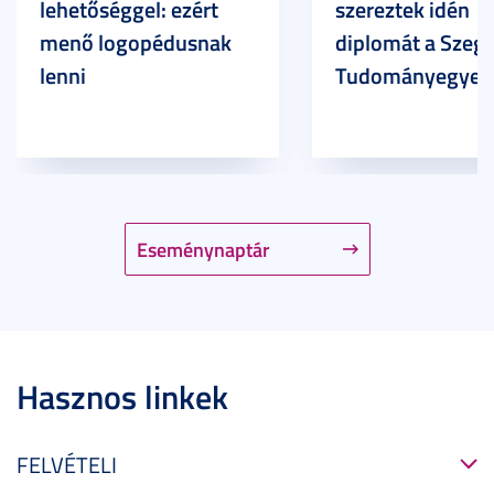
lehetőséggel: ezért
szereztek idén
menő logopédusnak
diplomát a Szege
lenni
Tudományegyet
Eseménynaptár
Hasznos linkek
FELVÉTELI