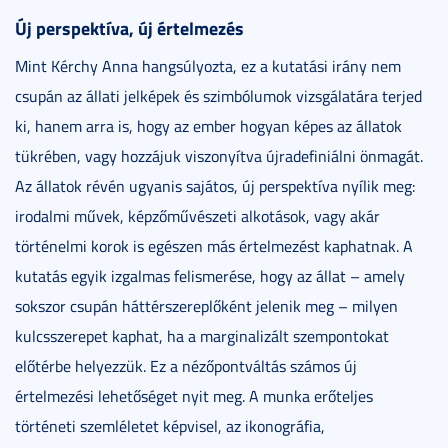
Új perspektíva, új értelmezés
Mint Kérchy Anna hangsúlyozta, ez a kutatási irány nem
csupán az állati jelképek és szimbólumok vizsgálatára terjed
ki, hanem arra is, hogy az ember hogyan képes az állatok
tükrében, vagy hozzájuk viszonyítva újradefiniálni önmagát.
Az állatok révén ugyanis sajátos, új perspektíva nyílik meg:
irodalmi művek, képzőművészeti alkotások, vagy akár
történelmi korok is egészen más értelmezést kaphatnak. A
kutatás egyik izgalmas felismerése, hogy az állat – amely
sokszor csupán háttérszereplőként jelenik meg – milyen
kulcsszerepet kaphat, ha a marginalizált szempontokat
előtérbe helyezzük. Ez a nézőpontváltás számos új
értelmezési lehetőséget nyit meg. A munka erőteljes
történeti szemléletet képvisel, az ikonográfia,