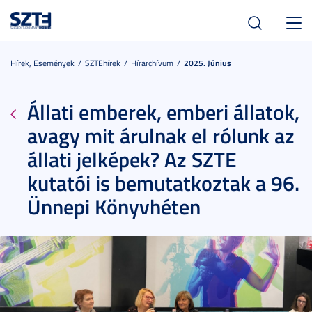
Toggl
navig
Hírek, Események
SZTEhírek
Hírarchívum
2025. Június
Állati emberek, emberi állatok,
avagy mit árulnak el rólunk az
állati jelképek? Az SZTE
kutatói is bemutatkoztak a 96.
Ünnepi Könyvhéten