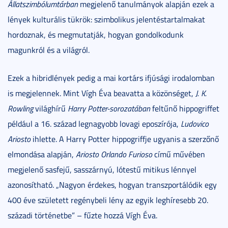
Állatszimbólumtárban
megjelenő tanulmányok alapján ezek a
lények kulturális tükrök: szimbolikus jelentéstartalmakat
hordoznak, és megmutatják, hogyan gondolkodunk
magunkról és a világról.
Ezek a hibridlények pedig a mai kortárs ifjúsági irodalomban
is megjelennek. Mint Vígh Éva beavatta a közönséget,
J. K.
Rowling
világhírű
Harry Potter-sorozatában
feltűnő hippogriffet
például a 16. század legnagyobb lovagi eposzírója,
Ludovico
Ariosto
ihlette. A Harry Potter hippogriffje ugyanis a szerzőnő
elmondása alapján,
Ariosto Orlando Furioso
című művében
megjelenő sasfejű, sasszárnyú, lótestű mitikus lénnyel
azonosítható. „Nagyon érdekes, hogyan transzportálódik egy
400 éve született regénybeli lény az egyik leghíresebb 20.
századi történetbe” – fűzte hozzá Vígh Éva.