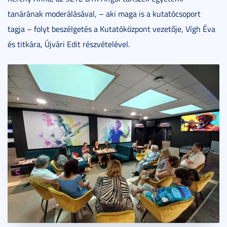
tanárának moderálásával, – aki maga is a kutatócsoport
tagja – folyt beszélgetés a Kutatóközpont vezetője, Vígh Éva
és titkára, Újvári Edit részvételével.