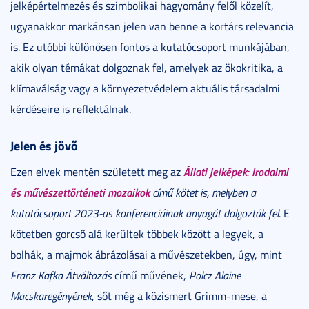
jelképértelmezés és szimbolikai hagyomány felől közelít,
ugyanakkor markánsan jelen van benne a kortárs relevancia
is. Ez utóbbi különösen fontos a kutatócsoport munkájában,
akik olyan témákat dolgoznak fel, amelyek az ökokritika, a
klímaválság vagy a környezetvédelem aktuális társadalmi
kérdéseire is reflektálnak.
Jelen és jövő
Állati jelképek: Irodalmi
Ezen elvek mentén született meg az
és művészettörténeti mozaikok
című kötet is, melyben a
kutatócsoport 2023-as konferenciáinak anyagát dolgozták fel.
E
kötetben gorcső alá kerültek többek között a legyek, a
bolhák, a majmok ábrázolásai a művészetekben, úgy, mint
Franz Kafka Átváltozás
című művének,
Polcz Alaine
Macskaregényének
, sőt még a közismert Grimm-mese, a