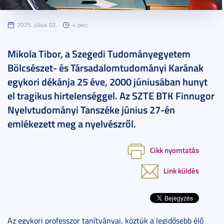
2025. július 02.
4 perc
Mikola Tibor, a Szegedi Tudományegyetem
Bölcsészet- és Társadalomtudományi Karának
egykori dékánja 25 éve, 2000 júniusában hunyt
el tragikus hirtelenséggel. Az SZTE BTK Finnugor
Nyelvtudományi Tanszéke június 27-én
emlékezett meg a nyelvészről.
Cikk nyomtatás
Link küldés
Az egykori professzor tanítványai, köztük a legidősebb élő