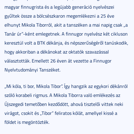
magyar finnugrista és a legújabb generáció nyelvészei
gyűltek össze a bölcsészkaron megemlékezni a 25 éve
elhunyt Mikola Tiborról, akit a tanszéken a mai napig csak „a
Tanár úr”-ként emlegetnek. A finnugor nyelvész két cikluson
keresztül volt a BTK dékánja, és népszerűségéről tanúskodik,
hogy akkoriban a dékánokat az oktatók szavazással
választották. Emellett 26 éven át vezette a Finnugor
Nyelvtudományi Tanszéket.
„Mi kóla, ti bor, Mikola Tibor”. Így hangzik az egykori dékánról
szóló korabeli rigmus. A Mikola Tiborra való emlékezés az
Újszegedi temetőben kezdődött, ahová tisztelői vittek neki
virágot, csokit és „Tibor” feliratos kólát, amellyel kissé a
földet is megöntözték.