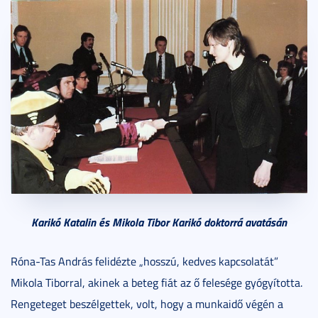
Karikó Katalin és Mikola Tibor Karikó doktorrá avatásán
Róna-Tas András felidézte „hosszú, kedves kapcsolatát”
Mikola Tiborral, akinek a beteg fiát az ő felesége gyógyította.
Rengeteget beszélgettek, volt, hogy a munkaidő végén a