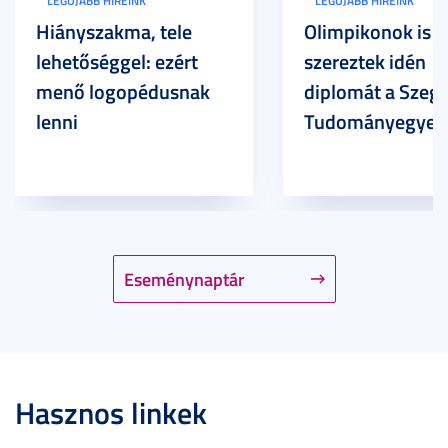
LEGÚJABB HÍREINK
LEGÚJABB HÍREINK
Hiányszakma, tele
Olimpikonok is
lehetőséggel: ezért
szereztek idén
menő logopédusnak
diplomát a Szege
lenni
Tudományegyet
Eseménynaptár
Hasznos linkek