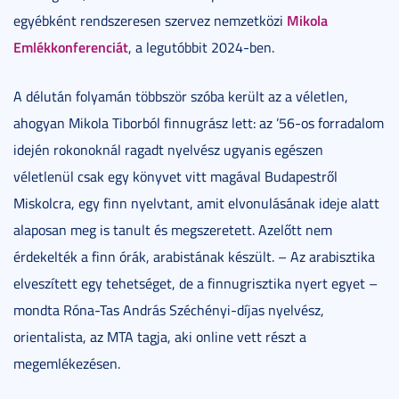
Mikola
egyébként rendszeresen szervez nemzetközi
Emlékkonferenciát
, a legutóbbit 2024-ben.
A délután folyamán többször szóba került az a véletlen,
ahogyan Mikola Tiborból finnugrász lett: az ’56-os forradalom
idején rokonoknál ragadt nyelvész ugyanis egészen
véletlenül csak egy könyvet vitt magával Budapestről
Miskolcra, egy finn nyelvtant, amit elvonulásának ideje alatt
alaposan meg is tanult és megszeretett. Azelőtt nem
érdekelték a finn órák, arabistának készült. – Az arabisztika
elveszített egy tehetséget, de a finnugrisztika nyert egyet –
mondta Róna-Tas András Széchényi-díjas nyelvész,
orientalista, az MTA tagja, aki online vett részt a
megemlékezésen.