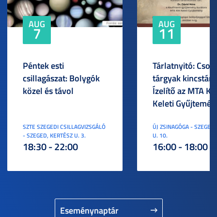
AUG
AUG
7
11
Péntek esti
Tárlatnyitó: Csod
csillagászat: Bolygók
tárgyak kincstára
közel és távol
Ízelítő az MTA KI
Keleti Gyűjtemén
SZTE SZEGEDI CSILLAGVIZSGÁLÓ
ÚJ ZSINAGÓGA - SZEGED,
- SZEGED, KERTÉSZ U. 3.
U. 10.
18:30 - 22:00
16:00 - 18:00
Eseménynaptár