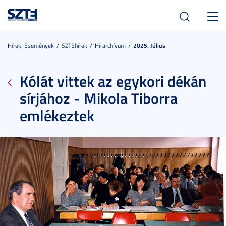
Toggl
navig
Hírek, Események
SZTEhírek
Hírarchívum
2025. Július
Kólát vittek az egykori dékán
sírjához - Mikola Tiborra
emlékeztek