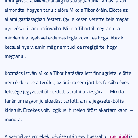
finnugrista, a Mikolánál alig fiatalabb Janurik Tamás is, aki
elmondta, hogyan tanult előre Mikola Tibor óráin. Előtte az
állami gazdaságban festett, így lelkesen vetette bele magát
nyelvészeti tanulmányaiba. Mikola Tibortól megtanulta,
mindenféle nyelvvel érdemes foglalkozni, és hogy létezik
kecsuai nyelv, amin még nem tud, de megígérte, hogy
megtanul.
Kozmács István Mikola Tibor hatására lett finnugrista, előtte
nem érdekelte a terület, az órákra sem járt be, felsőbb éves
felesége jegyzeteiből kezdett tanulni a vizsgára. – Mikola
tanár úr nagyon jó előadást tartott, ami a jegyzetekből is
kiderült. Érdekes volt, logikus, hirtelen ötöst akartam kapni –
mondta.
interjúból
A személyes emlékek idézése után egy hosszabb
is