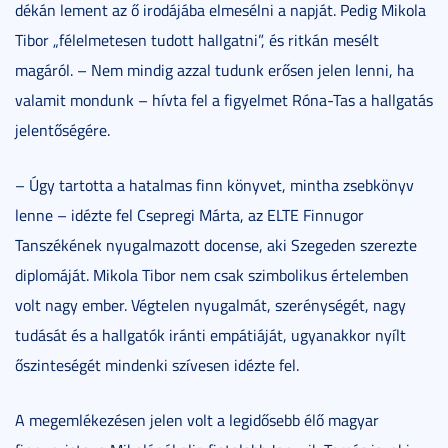
dékán lement az ő irodájába elmesélni a napját. Pedig Mikola
Tibor „félelmetesen tudott hallgatni”, és ritkán mesélt
magáról. – Nem mindig azzal tudunk erősen jelen lenni, ha
valamit mondunk – hívta fel a figyelmet Róna-Tas a hallgatás
jelentőségére.
– Úgy tartotta a hatalmas finn könyvet, mintha zsebkönyv
lenne – idézte fel Csepregi Márta, az ELTE Finnugor
Tanszékének nyugalmazott docense, aki Szegeden szerezte
diplomáját. Mikola Tibor nem csak szimbolikus értelemben
volt nagy ember. Végtelen nyugalmát, szerénységét, nagy
tudását és a hallgatók iránti empátiáját, ugyanakkor nyílt
őszinteségét mindenki szívesen idézte fel.
A megemlékezésen jelen volt a legidősebb élő magyar