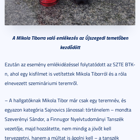
A Mikola Tiborra való emlékezés az Újszegedi temetőben
kezdődött
Ezután az esemény emlékidézéssel folytatódott az SZTE BTK-
n, ahol egy kisfilmet is vetítettek Mikola Tiborról és a róla
elnevezett szemináriumi teremről.
– A hallgatóknak Mikola Tibor már csak egy teremnév, és
egyazon kategória Sajnovics Jánossal: történelem – mondta
Szeverényi Sándor, a Finnugor Nyelvtudományi Tanszék
vezetője, majd hozzátette, nem mindig a jövőt kell
tervezgetni, hanem a múltat is ápolni kell – a tanszék