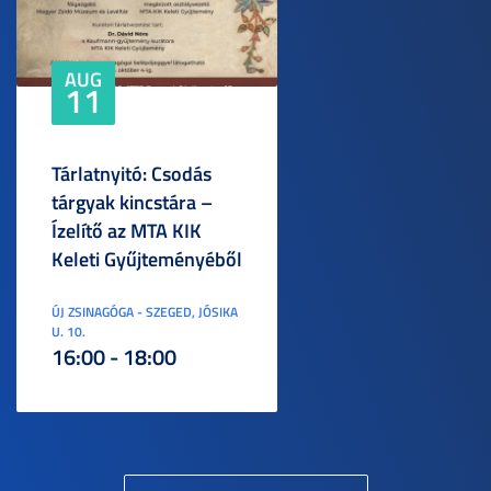
AUG
11
Tárlatnyitó: Csodás
tárgyak kincstára –
Ízelítő az MTA KIK
Keleti Gyűjteményéből
ÚJ ZSINAGÓGA - SZEGED, JÓSIKA
U. 10.
16:00 - 18:00