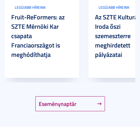
LEGÚJABB HÍREINK
LEGÚJABB HÍREINK
Fruit-ReFormers: az
Az SZTE Kulturál
SZTE Mérnöki Kar
Iroda őszi
csapata
szemeszterre
Franciaországot is
meghirdetett
meghódíthatja
pályázatai
Eseménynaptár