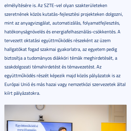
elmélyítésére is. Az SZTE-vel olyan szakterületeken
szeretnének közös kutatás-fejlesztési projekteken dolgozni,
mint az anyagvizsgálat, automatizálás, folyamatfejlesztés,
hatékonyságnövelés és energiafelhasználás-csökkentés. A
tervezett oktatási együttműködés részeként az üzem
hallgatókat fogad szakmai gyakorlatra, az egyetem pedig
biztosítja a tudományos diákköri témák meghirdetését, a
szakdolgozati témahirdetést és témavezetést. Az
együttműködés részét képezik majd közös pályázatok is az
Európai Unió és más hazai vagy nemzetközi szervezetek által
kiírt pályázatokra.