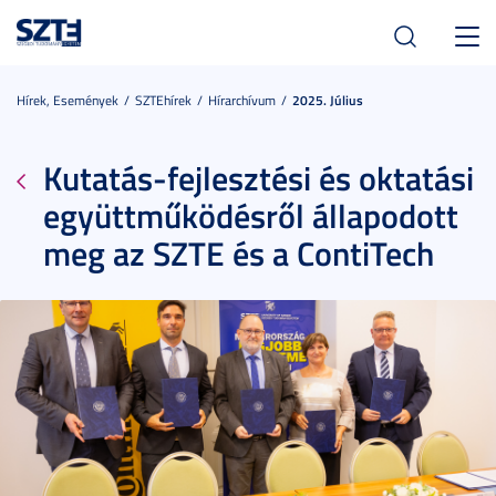
Toggl
navig
Hírek, Események
SZTEhírek
Hírarchívum
2025. Július
Kutatás-fejlesztési és oktatási
együttműködésről állapodott
meg az SZTE és a ContiTech