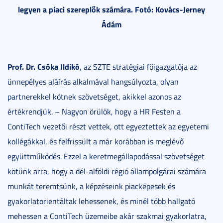
legyen a piaci szereplők számára. Fotó: Kovács-Jerney
Ádám
Prof. Dr. Csóka Ildikó
, az SZTE stratégiai főigazgatója az
ünnepélyes aláírás alkalmával hangsúlyozta, olyan
partnerekkel kötnek szövetséget, akikkel azonos az
értékrendjük. – Nagyon örülök, hogy a HR Festen a
ContiTech vezetői részt vettek, ott egyeztettek az egyetemi
kollégákkal, és felfrissült a már korábban is meglévő
együttműködés. Ezzel a keretmegállapodással szövetséget
kötünk arra, hogy a dél-alföldi régió állampolgárai számára
munkát teremtsünk, a képzéseink piacképesek és
gyakorlatorientáltak lehessenek, és minél több hallgató
mehessen a ContiTech üzemeibe akár szakmai gyakorlatra,