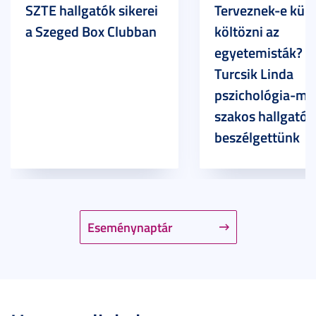
SZTE hallgatók sikerei
Terveznek-e külf
a Szeged Box Clubban
költözni az
egyetemisták? –
Turcsik Linda
pszichológia-ma
szakos hallgatóv
beszélgettünk
Eseménynaptár