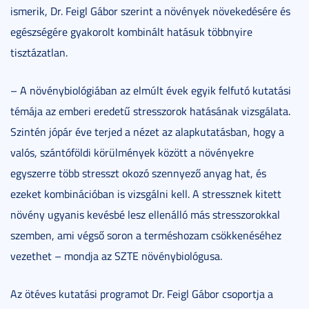
ismerik, Dr. Feigl Gábor szerint a növények növekedésére és
egészségére gyakorolt kombinált hatásuk többnyire
tisztázatlan.
– A növénybiológiában az elmúlt évek egyik felfutó kutatási
témája az emberi eredetű stresszorok hatásának vizsgálata.
Szintén jópár éve terjed a nézet az alapkutatásban, hogy a
valós, szántóföldi körülmények között a növényekre
egyszerre több stresszt okozó szennyező anyag hat, és
ezeket kombinációban is vizsgálni kell. A stressznek kitett
növény ugyanis kevésbé lesz ellenálló más stresszorokkal
szemben, ami végső soron a terméshozam csökkenéséhez
vezethet – mondja az SZTE növénybiológusa.
Az ötéves kutatási programot Dr. Feigl Gábor csoportja a