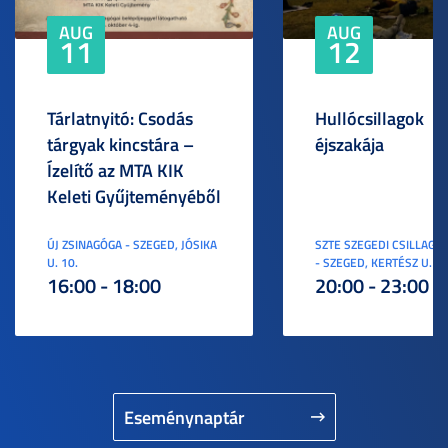
AUG
AUG
11
12
Tárlatnyitó: Csodás
Hullócsillagok
tárgyak kincstára –
éjszakája
Ízelítő az MTA KIK
Keleti Gyűjteményéből
ÚJ ZSINAGÓGA - SZEGED, JÓSIKA
SZTE SZEGEDI CSILLAGV
U. 10.
- SZEGED, KERTÉSZ U. 3.
16:00 - 18:00
20:00 - 23:00
Eseménynaptár