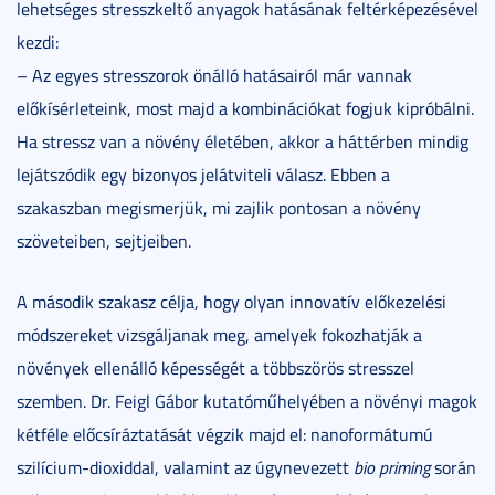
lehetséges stresszkeltő anyagok hatásának feltérképezésével
kezdi:
– Az egyes stresszorok önálló hatásairól már vannak
előkísérleteink, most majd a kombinációkat fogjuk kipróbálni.
Ha stressz van a növény életében, akkor a háttérben mindig
lejátszódik egy bizonyos jelátviteli válasz. Ebben a
szakaszban megismerjük, mi zajlik pontosan a növény
szöveteiben, sejtjeiben.
A második szakasz célja, hogy olyan innovatív előkezelési
módszereket vizsgáljanak meg, amelyek fokozhatják a
növények ellenálló képességét a többszörös stresszel
szemben. Dr. Feigl Gábor kutatóműhelyében a növényi magok
kétféle előcsíráztatását végzik majd el: nanoformátumú
szilícium-dioxiddal, valamint az úgynevezett
bio priming
során