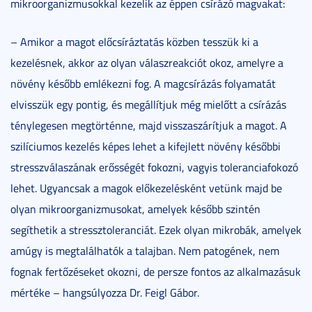
mikroorganizmusokkal kezelik az éppen csírázó magvakat:
– Amikor a magot előcsíráztatás közben tesszük ki a
kezelésnek, akkor az olyan válaszreakciót okoz, amelyre a
növény később emlékezni fog. A magcsírázás folyamatát
elvisszük egy pontig, és megállítjuk még mielőtt a csírázás
ténylegesen megtörténne, majd visszaszárítjuk a magot. A
szilíciumos kezelés képes lehet a kifejlett növény későbbi
stresszválaszának erősségét fokozni, vagyis toleranciafokozó
lehet. Ugyancsak a magok előkezelésként vetünk majd be
olyan mikroorganizmusokat, amelyek később szintén
segíthetik a stressztoleranciát. Ezek olyan mikrobák, amelyek
amúgy is megtalálhatók a talajban. Nem patogének, nem
fognak fertőzéseket okozni, de persze fontos az alkalmazásuk
mértéke – hangsúlyozza Dr. Feigl Gábor.