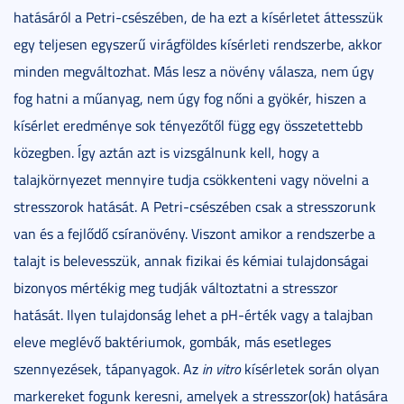
hatásáról a Petri-csészében, de ha ezt a kísérletet áttesszük
egy teljesen egyszerű virágföldes kísérleti rendszerbe, akkor
minden megváltozhat. Más lesz a növény válasza, nem úgy
fog hatni a műanyag, nem úgy fog nőni a gyökér, hiszen a
kísérlet eredménye sok tényezőtől függ egy összetettebb
közegben. Így aztán azt is vizsgálnunk kell, hogy a
talajkörnyezet mennyire tudja csökkenteni vagy növelni a
stresszorok hatását. A Petri-csészében csak a stresszorunk
van és a fejlődő csíranövény. Viszont amikor a rendszerbe a
talajt is belevesszük, annak fizikai és kémiai tulajdonságai
bizonyos mértékig meg tudják változtatni a stresszor
hatását. Ilyen tulajdonság lehet a pH-érték vagy a talajban
eleve meglévő baktériumok, gombák, más esetleges
szennyezések, tápanyagok. Az
in vitro
kísérletek során olyan
markereket fogunk keresni, amelyek a stresszor(ok) hatására