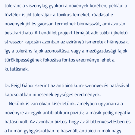
tolerancia viszonylag gyakori a növények körében, például a
fűzfélék is jól tolerálják a toxikus fémeket, ráadásul e
növények jól és gyorsan termelnek biomasszát, ami azután
betakarítható. A Lendület projekt témáját adó többi újkeletű
stresszor kapcsán azonban az ezirányú ismeretek hiányosak,
így a toleráns fajok azonosítása, vagy a mezőgazdasági fajok
tűrőképességének fokozása fontos eredménye lehet a
kutatásnak.
Dr. Feigl Gábor szerint az antibiotikum-szennyezés hatásával
kapcsolatban nincsenek egységes eredmények.
– Nekünk is van olyan kísérletünk, amelyben ugyanarra a
növényre az egyik antibiotikum pozitív, a másik pedig negatív
hatású volt. Az azonban biztos, hogy az állattenyésztésben és
a humán gyógyászatban felhasznált antibiotikumok nagy