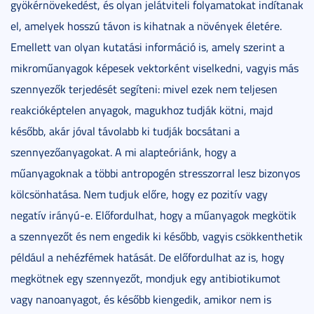
gyökérnövekedést, és olyan jelátviteli folyamatokat indítanak
el, amelyek hosszú távon is kihatnak a növények életére.
Emellett van olyan kutatási információ is, amely szerint a
mikroműanyagok képesek vektorként viselkedni, vagyis más
szennyezők terjedését segíteni: mivel ezek nem teljesen
reakcióképtelen anyagok, magukhoz tudják kötni, majd
később, akár jóval távolabb ki tudják bocsátani a
szennyezőanyagokat. A mi alapteóriánk, hogy a
műanyagoknak a többi antropogén stresszorral lesz bizonyos
kölcsönhatása. Nem tudjuk előre, hogy ez pozitív vagy
negatív irányú-e. Előfordulhat, hogy a műanyagok megkötik
a szennyezőt és nem engedik ki később, vagyis csökkenthetik
például a nehézfémek hatását. De előfordulhat az is, hogy
megkötnek egy szennyezőt, mondjuk egy antibiotikumot
vagy nanoanyagot, és később kiengedik, amikor nem is