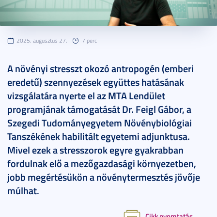
2025. augusztus 27.
7 perc
A növényi stresszt okozó antropogén (emberi
eredetű) szennyezések együttes hatásának
vizsgálatára nyerte el az MTA Lendület
programjának támogatását Dr. Feigl Gábor, a
Szegedi Tudományegyetem Növénybiológiai
Tanszékének habilitált egyetemi adjunktusa.
Mivel ezek a stresszorok egyre gyakrabban
fordulnak elő a mezőgazdasági környezetben,
jobb megértésükön a növénytermesztés jövője
múlhat.
Cikk nyomtatás