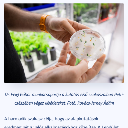
Dr. Feigl Gábor munkacsoportja a kutatás első szakaszaiban Petri-
csészében végez kísérleteket. Fotó: Kovács-Jerney Ádám
A harmadik szakasz célja, hogy az alapkutatások
eredményeit a valós alkalmazásokhoz közelítse. A Lendület