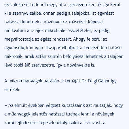
százaléka sértetlenül megy át a szervezeteken, és így kerül
ki a szennyvizekbe, onnan pedig a talajokba. Itt egyrészt
hatással lehetnek a növényekre, másrészt képesek
módosítani a talajok mikrobiális összetételét, ez pedig
megváltoztatja az egész rendszert. Ahogy felborul az
egyensúly, könnyen elszaporodhatnak a kedvezőtlen hatású
mikrobák, amik aztán szintén befolyással lehetnek a talajban
lévő többi élő szervezetre, így a növényekre is.
A mikroműanyagok hatásának témáját Dr. Feigl Gábor így
értékeli:
– Az elmúlt években végzett kutatásaink azt mutatják, hogy
a műanyagok jelentős hatással tudnak lenni a növények
korai fejlődésére: képesek befolyásolni a csírázást, a