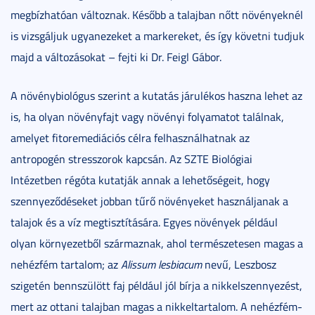
megbízhatóan változnak. Később a talajban nőtt növényeknél
is vizsgáljuk ugyanezeket a markereket, és így követni tudjuk
majd a változásokat – fejti ki Dr. Feigl Gábor.
A növénybiológus szerint a kutatás járulékos haszna lehet az
is, ha olyan növényfajt vagy növényi folyamatot találnak,
amelyet fitoremediációs célra felhasználhatnak az
antropogén stresszorok kapcsán. Az SZTE Biológiai
Intézetben régóta kutatják annak a lehetőségeit, hogy
szennyeződéseket jobban tűrő növényeket használjanak a
talajok és a víz megtisztítására. Egyes növények például
olyan környezetből származnak, ahol természetesen magas a
nehézfém tartalom; az
Alissum lesbiacum
nevű, Leszbosz
szigetén bennszülött faj például jól bírja a nikkelszennyezést,
mert az ottani talajban magas a nikkeltartalom. A nehézfém-