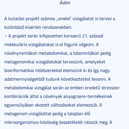
Ádám
A kutatási projekt számos „
omikai
” vizsgálatot is tervez a
különböző kísérleti rendszerekben:
– A projekt során kifejezetten korszerű 21. századi
molekuláris vizsgálatokat is el fogunk végezni. A
növénymintákon metabolomikai, a talamintákon pedig
metagenomikai vizsgálatokat tervezünk, amelyeket
bioinformatikai módszerekkel elemzünk ki és így nagy
adatmennyiségekből tudunk következtetést levonni. A
metabolomikai vizsgálat során az emberi eredetű stresszor-
kombinációk által a növények anyagcsere-termékeinek
egyensúlyában okozott változásokat elemezzük. A
metagenom vizsgálattal pedig a talajban élő
mikroorganizmus-közösség összetételét nézzük meg. A