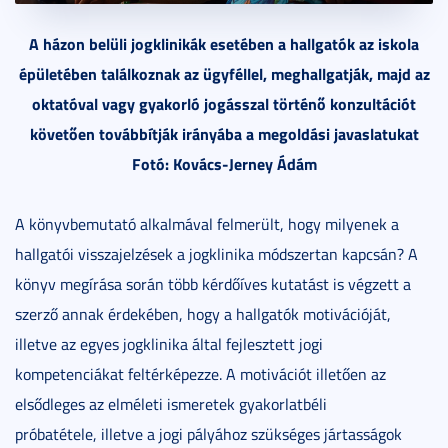
A házon belüli jogklinikák esetében a hallgatók az iskola
épületében találkoznak az ügyféllel, meghallgatják, majd az
oktatóval vagy gyakorló jogásszal történő konzultációt
követően továbbítják irányába a megoldási javaslatukat
Fotó: Kovács-Jerney Ádám
A könyvbemutató alkalmával felmerült, hogy milyenek a
hallgatói visszajelzések a jogklinika módszertan kapcsán? A
könyv megírása során több kérdőíves kutatást is végzett a
szerző annak érdekében, hogy a hallgatók motivációját,
illetve az egyes jogklinika által fejlesztett jogi
kompetenciákat feltérképezze. A motivációt illetően az
elsődleges az elméleti ismeretek gyakorlatbéli
próbatétele, illetve a jogi pályához szükséges jártasságok