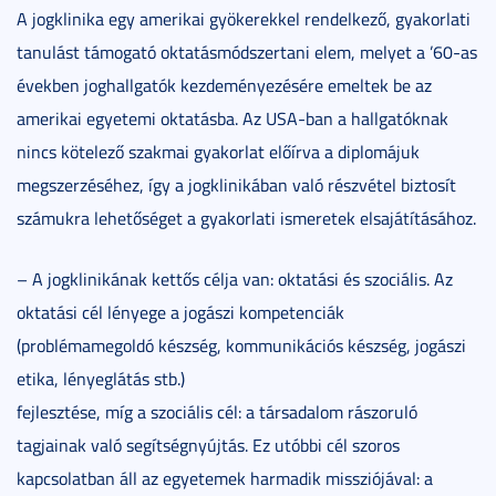
A jogklinika egy amerikai gyökerekkel rendelkező, gyakorlati
tanulást támogató oktatásmódszertani elem, melyet a ’60-as
években joghallgatók kezdeményezésére emeltek be az
amerikai egyetemi oktatásba. Az USA-ban a hallgatóknak
nincs kötelező szakmai gyakorlat előírva a diplomájuk
megszerzéséhez, így a jogklinikában való részvétel biztosít
számukra lehetőséget a gyakorlati ismeretek elsajátításához.
– A jogklinikának kettős célja van: oktatási és szociális. Az
oktatási cél lényege a jogászi kompetenciák
(problémamegoldó készség, kommunikációs készség, jogászi
etika, lényeglátás stb.)
fejlesztése, míg a szociális cél: a társadalom rászoruló
tagjainak való segítségnyújtás. Ez utóbbi cél szoros
kapcsolatban áll az egyetemek harmadik missziójával: a