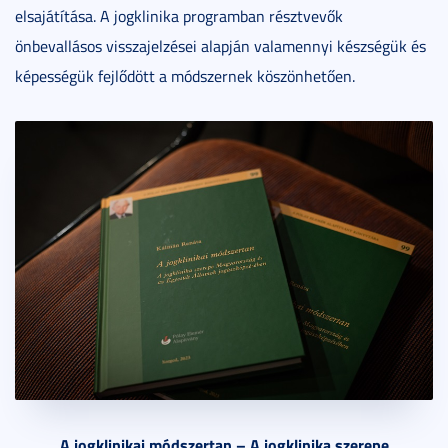
elsajátítása. A jogklinika programban résztvevők
önbevallásos visszajelzései alapján valamennyi készségük és
képességük fejlődött a módszernek köszönhetően.
A jogklinikai módszertan – A jogklinika szerepe