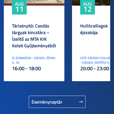
AUG
AUG
11
12
Tárlatnyitó: Csodás
Hullócsillagok
tárgyak kincstára –
éjszakája
Ízelítő az MTA KIK
Keleti Gyűjteményéből
ÚJ ZSINAGÓGA - SZEGED, JÓSIKA
SZTE SZEGEDI CSILLAGV
U. 10.
- SZEGED, KERTÉSZ U. 3.
16:00 - 18:00
20:00 - 23:00
Eseménynaptár