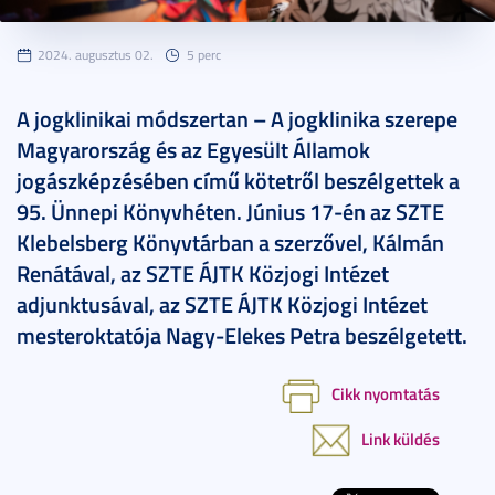
2024. augusztus 02.
5 perc
A jogklinikai módszertan – A jogklinika szerepe
Magyarország és az Egyesült Államok
jogászképzésében című kötetről beszélgettek a
95. Ünnepi Könyvhéten. Június 17-én az SZTE
Klebelsberg Könyvtárban a szerzővel, Kálmán
Renátával, az SZTE ÁJTK Közjogi Intézet
adjunktusával, az SZTE ÁJTK Közjogi Intézet
mesteroktatója Nagy-Elekes Petra beszélgetett.
Cikk nyomtatás
Link küldés