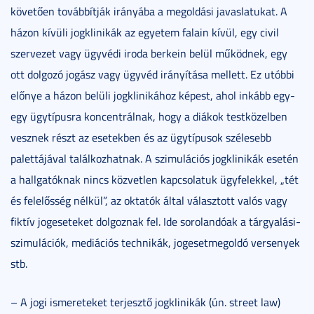
követően továbbítják irányába a megoldási javaslatukat. A
házon kívüli jogklinikák az egyetem falain kívül, egy civil
szervezet vagy ügyvédi iroda berkein belül működnek, egy
ott dolgozó jogász vagy ügyvéd irányítása mellett. Ez utóbbi
előnye a házon belüli jogklinikához képest, ahol inkább egy-
egy ügytípusra koncentrálnak, hogy a diákok testközelben
vesznek részt az esetekben és az ügytípusok szélesebb
palettájával találkozhatnak. A szimulációs jogklinikák esetén
a hallgatóknak nincs közvetlen kapcsolatuk ügyfelekkel, „tét
és felelősség nélkül”, az oktatók által választott valós vagy
fiktív jogeseteket dolgoznak fel. Ide sorolandóak a tárgyalási-
szimulációk, mediációs technikák, jogesetmegoldó versenyek
stb.
– A jogi ismereteket terjesztő jogklinikák (ún. street law)