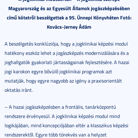
Magyarország és az Egyesült Államok jogászképzésében
című kötetről beszélgettek a 95. Ünnepi Könyvhéten Fotó:
Kovács-Jerney Ádám
A beszélgetés konklúziója, hogy a jogklinikai képzési modul
hatékony eszköz lehet a jogászképzés modernizálására és a
joghallgatók gyakorlati jártasságainak fejlesztésére. A hazai
jogi karokon egyre bővülő jogklinikai programok azt
mutatják, hogy egyre nagyobb az igény a praxisorientált
oktatás iránt.
– A hazai jogászképzésben a frontális, tanárközpontú
rendszere érvényesül. A jogklinikai képzési modul mind
logikájában, mind koncepciójában eltér a klasszikus képzési
rendszerektől. Egyre több törekvés van a helyzet