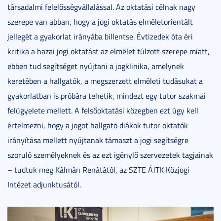
társadalmi felelősségvállalással. Az oktatási célnak nagy
szerepe van abban, hogy a jogi oktatás elméletorientált
jellegét a gyakorlat irányába billentse. Évtizedek óta éri
kritika a hazai jogi oktatást az elmélet túlzott szerepe miatt,
ebben tud segítséget nyújtani a jogklinika, amelynek
keretében a hallgatók, a megszerzett elméleti tudásukat a
gyakorlatban is próbára tehetik, mindezt egy tutor szakmai
felügyelete mellett. A felsőoktatási közegben ezt úgy kell
értelmezni, hogy a jogot hallgató diákok tutor oktatók
irányítása mellett nyújtanak támaszt a jogi segítségre
szoruló személyeknek és az ezt igénylő szervezetek tagjainak
– tudtuk meg Kálmán Renátától, az SZTE ÁJTK Közjogi
Intézet adjunktusától.