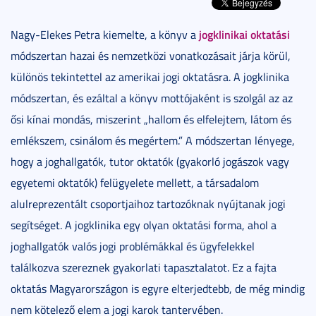
jogklinikai oktatási
Nagy-Elekes Petra kiemelte, a könyv a
módszertan hazai és nemzetközi vonatkozásait járja körül,
különös tekintettel az amerikai jogi oktatásra. A jogklinika
módszertan, és ezáltal a könyv mottójaként is szolgál az az
ősi kínai mondás, miszerint „hallom és elfelejtem, látom és
emlékszem, csinálom és megértem.” A módszertan lényege,
hogy a joghallgatók, tutor oktatók (gyakorló jogászok vagy
egyetemi oktatók) felügyelete mellett, a társadalom
alulreprezentált csoportjaihoz tartozóknak nyújtanak jogi
segítséget. A jogklinika egy olyan oktatási forma, ahol a
joghallgatók valós jogi problémákkal és ügyfelekkel
találkozva szereznek gyakorlati tapasztalatot. Ez a fajta
oktatás Magyarországon is egyre elterjedtebb, de még mindig
nem kötelező elem a jogi karok tantervében.