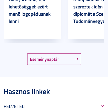
lehetőséggel: ezért
szereztek idén
menő logopédusnak
diplomát a Szege
lenni
Tudományegyet
Eseménynaptár
Hasznos linkek
FELVÉTELI