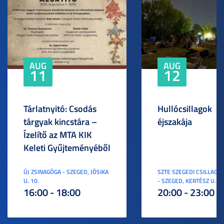
AUG
AUG
11
12
Tárlatnyitó: Csodás
Hullócsillagok
tárgyak kincstára –
éjszakája
Ízelítő az MTA KIK
Keleti Gyűjteményéből
ÚJ ZSINAGÓGA - SZEGED, JÓSIKA
SZTE SZEGEDI CSILLAGV
U. 10.
- SZEGED, KERTÉSZ U. 3.
16:00 - 18:00
20:00 - 23:00