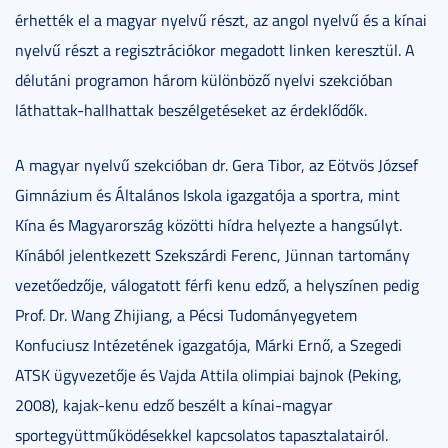
érhették el a magyar nyelvű részt, az angol nyelvű és a kínai
nyelvű részt a regisztrációkor megadott linken keresztül. A
délutáni programon három különböző nyelvi szekcióban
láthattak-hallhattak beszélgetéseket az érdeklődők.
A magyar nyelvű szekcióban dr. Gera Tibor, az Eötvös József
Gimnázium és Általános Iskola igazgatója a sportra, mint
Kína és Magyarország közötti hídra helyezte a hangsúlyt.
Kínából jelentkezett Szekszárdi Ferenc, Jünnan tartomány
vezetőedzője, válogatott férfi kenu edző, a helyszínen pedig
Prof. Dr. Wang Zhijiang, a Pécsi Tudományegyetem
Konfuciusz Intézetének igazgatója, Márki Ernő, a Szegedi
ATSK ügyvezetője és Vajda Attila olimpiai bajnok (Peking,
2008), kajak-kenu edző beszélt a kínai-magyar
sportegyüttműködésekkel kapcsolatos tapasztalatairól.