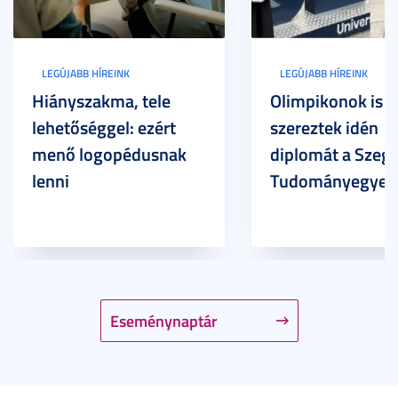
LEGÚJABB HÍREINK
LEGÚJABB HÍREINK
Hiányszakma, tele
Olimpikonok is
lehetőséggel: ezért
szereztek idén
menő logopédusnak
diplomát a Szege
lenni
Tudományegyet
Eseménynaptár