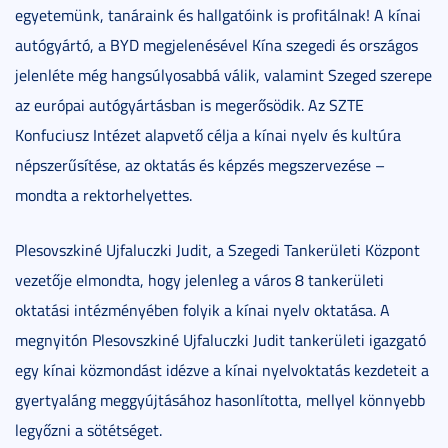
egyetemünk, tanáraink és hallgatóink is profitálnak! A kínai
autógyártó, a BYD megjelenésével Kína szegedi és országos
jelenléte még hangsúlyosabbá válik, valamint Szeged szerepe
az európai autógyártásban is megerősödik. Az SZTE
Konfuciusz Intézet alapvető célja a kínai nyelv és kultúra
népszerűsítése, az oktatás és képzés megszervezése –
mondta a rektorhelyettes.
Plesovszkiné Ujfaluczki Judit, a Szegedi Tankerületi Központ
vezetője elmondta, hogy jelenleg a város 8 tankerületi
oktatási intézményében folyik a kínai nyelv oktatása. A
megnyitón Plesovszkiné Ujfaluczki Judit tankerületi igazgató
egy kínai közmondást idézve a kínai nyelvoktatás kezdeteit a
gyertyaláng meggyújtásához hasonlította, mellyel könnyebb
legyőzni a sötétséget.