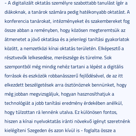
- A digitalizált oktatás személyre szabottabb tanulást ígér a
diákoknak, a tanárok számára pedig hatékonyabb oktatást. A
konferencia tanárokat, intézményeket és szakembereket fog
össze abban a reményben, hogy közösen megteremtsük az
átmenetet a jövő oktatása és a jelenlegi tanítási gyakorlatok
között, a nemzetközi kínai oktatás területén. Elképesztő a
résztvevők lelkesedése, merészsége és türelme. Sok
szempontból még mindig nehéz tartani a lépést a digitális
források és eszközök robbanásszerű fejlődésével, de az itt
elkezdett beszélgetések arra ösztönöznek bennünket, hogy
még jobban megvizsgáljuk, hogyan hasznosíthatjuk a
technológiát a jobb tanítási eredmény érdekében anélkül,
hogy túlzottan rá lennénk utalva. Ez különösen fontos,
hiszen a kínai nyelvoktatás iránti növekvő igényt szeretnénk
kielégíteni Szegeden és azon kívül is - foglalta össze a