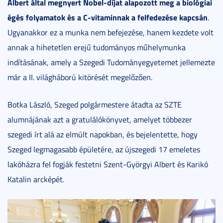
Albert által megnyert Nobel-díjat alapozott meg a biológiai
égés folyamatok és a C-vitaminnak a felfedezése kapcsán
.
Ugyanakkor ez a munka nem befejezése, hanem kezdete volt
annak a hihetetlen erejű tudományos műhelymunka
indításának, amely a Szegedi Tudományegyetemet jellemezte
már a II. világháború kitörését megelőzően.
Botka László, Szeged polgármestere átadta az SZTE
alumnájának azt a gratulálókönyvet, amelyet többezer
szegedi írt alá az elmúlt napokban, és bejelentette, hogy
Szeged legmagasabb épületére, az újszegedi 17 emeletes
lakóházra fel fogják festetni Szent-Györgyi Albert és Karikó
Katalin arcképét.