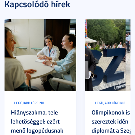
Kapcsolódó hírek
LEGÚJABB HÍREINK
LEGÚJABB HÍREINK
Hiányszakma, tele
Olimpikonok is
lehetőséggel: ezért
szereztek idén
menő logopédusnak
diplomát a Szege