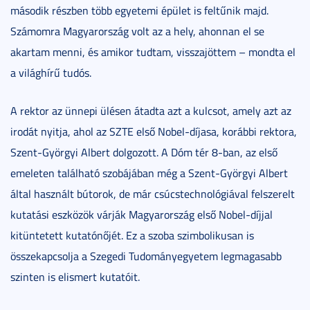
második részben több egyetemi épület is feltűnik majd.
Számomra Magyarország volt az a hely, ahonnan el se
akartam menni, és amikor tudtam, visszajöttem – mondta el
a világhírű tudós.
A rektor az ünnepi ülésen átadta azt a kulcsot, amely azt az
irodát nyitja, ahol az SZTE első Nobel-díjasa, korábbi rektora,
Szent-Györgyi Albert dolgozott. A Dóm tér 8-ban, az első
emeleten található szobájában még a Szent-Györgyi Albert
által használt bútorok, de már csúcstechnológiával felszerelt
kutatási eszközök várják Magyarország első Nobel-díjjal
kitüntetett kutatónőjét. Ez a szoba szimbolikusan is
összekapcsolja a Szegedi Tudományegyetem legmagasabb
szinten is elismert kutatóit.