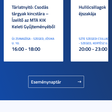
Tárlatnyitó: Csodás
Hullócsillagok
tárgyak kincstára –
éjszakája
Ízelítő az MTA KIK
Keleti Gyűjteményéből
ÚJ ZSINAGÓGA - SZEGED, JÓSIKA
SZTE SZEGEDI CSILLAGV
U. 10.
- SZEGED, KERTÉSZ U. 3.
16:00 - 18:00
20:00 - 23:00
Eseménynaptár