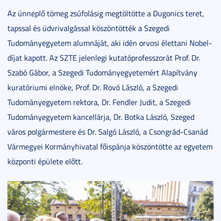
Az ünneplő tömeg zsúfolásig megtöltötte a Dugonics teret,
tapssal és üdvrivalgással köszöntötték a Szegedi
Tudományegyetem alumnáját, aki idén orvosi élettani Nobel-
díjat kapott. Az SZTE jelenlegi kutatóprofesszorát Prof. Dr.
Szabó Gábor, a Szegedi Tudományegyetemért Alapítvány
kuratóriumi elnöke, Prof. Dr. Rovó László, a Szegedi
Tudományegyetem rektora, Dr. Fendler Judit, a Szegedi
Tudományegyetem kancellárja, Dr. Botka László, Szeged
város polgármestere és Dr. Salgó László, a Csongrád-Csanád
Vármegyei Kormányhivatal főispánja köszöntötte az egyetem
központi épülete előtt.