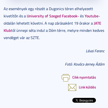
Az események egy részét a Dugonics téren elhelyezett
University of Szeged Facebook-
Youtube
kivetítőn és a
és
-
JATE
oldalán lehetett követni. A nap zárásaként 19 órakor a
Klub
tól ünnepi séta indul a Dóm térre, melyre minden kedves
vendéget vár az SZTE.
Lévai Ferenc
Fotó: Kovács-Jerney Ádám
Cikk nyomtatás
Link küldés