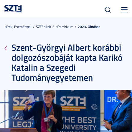
Toggl
navig
Hírek, Események
SZTEhírek
Hírarchívum
2023. Október
Szent-Györgyi Albert korábbi
dolgozószobáját kapta Karikó
Katalin a Szegedi
Tudományegyetemen