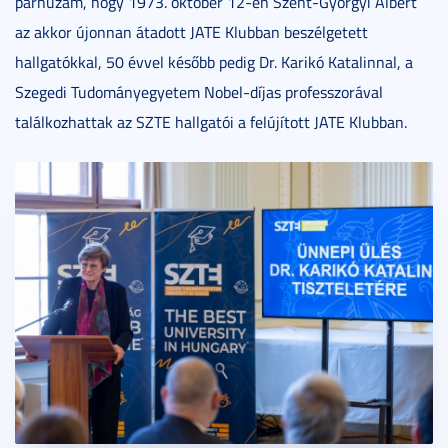
párhuzam, hogy 1973. október 12-én Szent-Györgyi Albert
az akkor újonnan átadott JATE Klubban beszélgetett
hallgatókkal, 50 évvel később pedig Dr. Karikó Katalinnal, a
Szegedi Tudományegyetem Nobel-díjas professzorával
találkozhattak az SZTE hallgatói a felújított JATE Klubban.