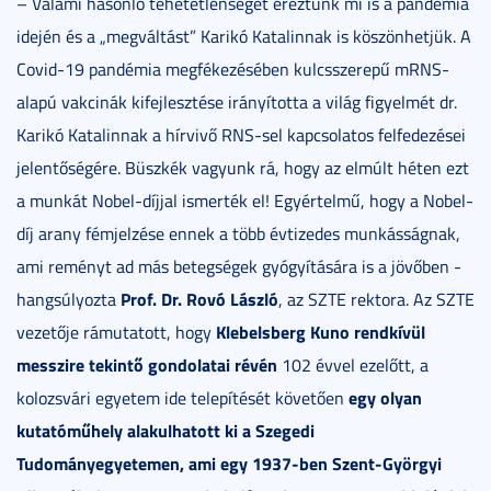
– Valami hasonló tehetetlenséget éreztünk mi is a pandémia
idején és a „megváltást” Karikó Katalinnak is köszönhetjük. A
Covid-19 pandémia megfékezésében kulcsszerepű mRNS-
alapú vakcinák kifejlesztése irányította a világ figyelmét dr.
Karikó Katalinnak a hírvivő RNS-sel kapcsolatos felfedezései
jelentőségére. Büszkék vagyunk rá, hogy az elmúlt héten ezt
a munkát Nobel-díjjal ismerték el! Egyértelmű, hogy a Nobel-
díj arany fémjelzése ennek a több évtizedes munkásságnak,
ami reményt ad más betegségek gyógyítására is a jövőben -
Prof. Dr. Rovó László
hangsúlyozta
, az SZTE rektora. Az SZTE
Klebelsberg Kuno rendkívül
vezetője rámutatott, hogy
messzire tekintő gondolatai révén
102 évvel ezelőtt, a
egy olyan
kolozsvári egyetem ide telepítését követően
kutatóműhely alakulhatott ki a Szegedi
Tudományegyetemen, ami egy 1937-ben Szent-Györgyi