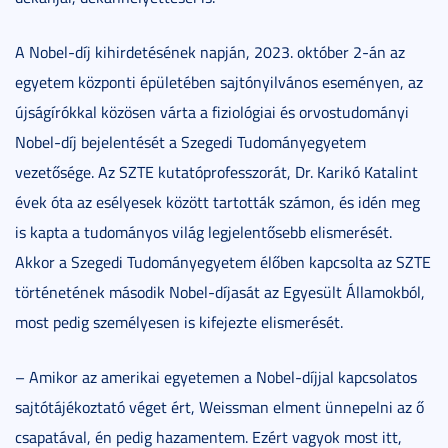
A Nobel-díj kihirdetésének napján, 2023. október 2-án az
egyetem központi épületében sajtónyilvános eseményen, az
újságírókkal közösen várta a fiziológiai és orvostudományi
Nobel-díj bejelentését a Szegedi Tudományegyetem
vezetősége. Az SZTE kutatóprofesszorát, Dr. Karikó Katalint
évek óta az esélyesek között tartották számon, és idén meg
is kapta a tudományos világ legjelentősebb elismerését.
Akkor a Szegedi Tudományegyetem élőben kapcsolta az SZTE
történetének második Nobel-díjasát az Egyesült Államokból,
most pedig személyesen is kifejezte elismerését.
– Amikor az amerikai egyetemen a Nobel-díjjal kapcsolatos
sajtótájékoztató véget ért, Weissman elment ünnepelni az ő
csapatával, én pedig hazamentem. Ezért vagyok most itt,