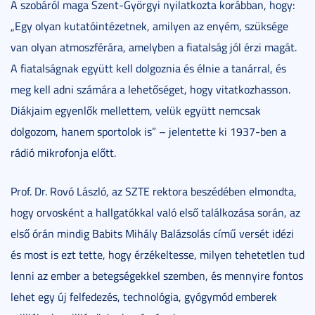
A szobáról maga Szent-Györgyi nyilatkozta korábban, hogy:
„Egy olyan kutatóintézetnek, amilyen az enyém, szüksége
van olyan atmoszférára, amelyben a fiatalság jól érzi magát.
A fiatalságnak együtt kell dolgoznia és élnie a tanárral, és
meg kell adni számára a lehetőséget, hogy vitatkozhasson.
Diákjaim egyenlők mellettem, velük együtt nemcsak
dolgozom, hanem sportolok is” – jelentette ki 1937-ben a
rádió mikrofonja előtt.
Prof. Dr. Rovó László, az SZTE rektora beszédében elmondta,
hogy orvosként a hallgatókkal való első találkozása során, az
első órán mindig Babits Mihály Balázsolás című versét idézi
és most is ezt tette, hogy érzékeltesse, milyen tehetetlen tud
lenni az ember a betegségekkel szemben, és mennyire fontos
lehet egy új felfedezés, technológia, gyógymód emberek