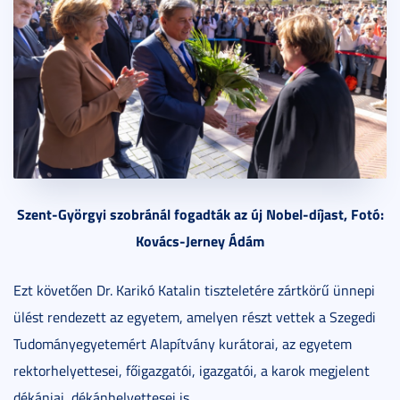
Szent-Györgyi szobránál fogadták az új Nobel-díjast, Fotó:
Kovács-Jerney Ádám
Ezt követően Dr. Karikó Katalin tiszteletére zártkörű ünnepi
ülést rendezett az egyetem, amelyen részt vettek a Szegedi
Tudományegyetemért Alapítvány kurátorai, az egyetem
rektorhelyettesei, főigazgatói, igazgatói, a karok megjelent
dékánjai, dékánhelyettesei is.