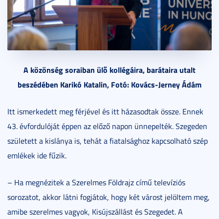
A közönség soraiban ülő kollégáira, barátaira utalt
beszédében Karikó Katalin, Fotó: Kovács-Jerney Ádám
Itt ismerkedett meg férjével és itt házasodtak össze. Ennek
43. évfordulóját éppen az előző napon ünnepelték. Szegeden
született a kislánya is, tehát a fiatalsághoz kapcsolható szép
emlékek ide fűzik.
– Ha megnézitek a Szerelmes Földrajz című televíziós
sorozatot, akkor látni fogjátok, hogy két várost jelöltem meg,
amibe szerelmes vagyok, Kisújszállást és Szegedet. A