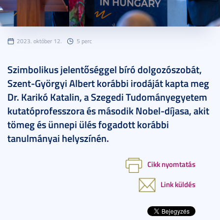
2023. október 12.
5 perc
Szimbolikus jelentőséggel bíró dolgozószobát,
Szent-Györgyi Albert korábbi irodáját kapta meg
Dr. Karikó Katalin, a Szegedi Tudományegyetem
kutatóprofesszora és második Nobel-díjasa, akit
tömeg és ünnepi ülés fogadott korábbi
tanulmányai helyszínén.
Cikk nyomtatás
Link küldés