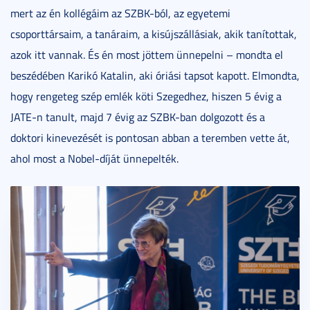
mert az én kollégáim az SZBK-ból, az egyetemi
csoporttársaim, a tanáraim, a kisújszállásiak, akik tanítottak,
azok itt vannak. És én most jöttem ünnepelni – mondta el
beszédében Karikó Katalin, aki óriási tapsot kapott. Elmondta,
hogy rengeteg szép emlék köti Szegedhez, hiszen 5 évig a
JATE-n tanult, majd 7 évig az SZBK-ban dolgozott és a
doktori kinevezését is pontosan abban a teremben vette át,
ahol most a Nobel-díját ünnepelték.