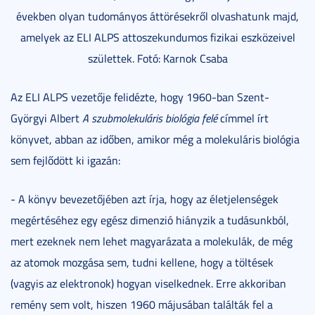
években olyan tudományos áttörésekről olvashatunk majd,
amelyek az ELI ALPS attoszekundumos fizikai eszközeivel
születtek. Fotó: Karnok Csaba
Az ELI ALPS vezetője felidézte, hogy 1960-ban Szent-
Györgyi Albert
A szubmolekuláris biológia felé
címmel írt
könyvet, abban az időben, amikor még a molekuláris biológia
sem fejlődött ki igazán:
- A könyv bevezetőjében azt írja, hogy az életjelenségek
megértéséhez egy egész dimenzió hiányzik a tudásunkból,
mert ezeknek nem lehet magyarázata a molekulák, de még
az atomok mozgása sem, tudni kellene, hogy a töltések
(vagyis az elektronok) hogyan viselkednek. Erre akkoriban
remény sem volt, hiszen 1960 májusában találták fel a