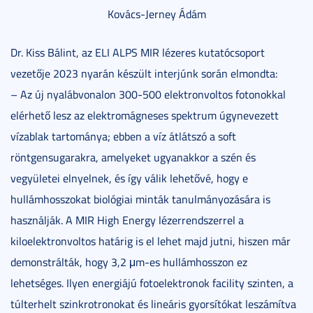
Kovács-Jerney Ádám
Dr. Kiss Bálint, az ELI ALPS MIR lézeres kutatócsoport
vezetője 2023 nyarán készült interjúnk során elmondta:
– Az új nyalábvonalon 300-500 elektronvoltos fotonokkal
elérhető lesz az elektromágneses spektrum úgynevezett
vízablak tartománya; ebben a víz átlátszó a soft
röntgensugarakra, amelyeket ugyanakkor a szén és
vegyületei elnyelnek, és így válik lehetővé, hogy e
hullámhosszokat biológiai minták tanulmányozására is
használják. A MIR High Energy lézerrendszerrel a
kiloelektronvoltos határig is el lehet majd jutni, hiszen már
demonstrálták, hogy 3,2 μm-es hullámhosszon ez
lehetséges. Ilyen energiájú fotoelektronok facility szinten, a
túlterhelt szinkrotronokat és lineáris gyorsítókat leszámítva