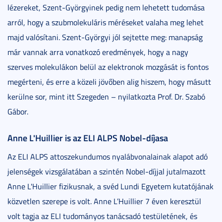
lézereket, Szent-Györgyinek pedig nem lehetett tudomása
arról, hogy a szubmolekuláris méréseket valaha meg lehet
majd valósítani. Szent-Györgyi jól sejtette meg: manapság
már vannak arra vonatkozó eredmények, hogy a nagy
szerves molekulákon belül az elektronok mozgását is fontos
megérteni, és erre a közeli jövőben alig hiszem, hogy másutt
kerülne sor, mint itt Szegeden – nyilatkozta Prof. Dr. Szabó
Gábor.
Anne L'Huillier is az ELI ALPS Nobel-díjasa
Az ELI ALPS attoszekundumos nyalábvonalainak alapot adó
jelenségek vizsgálatában a szintén Nobel-díjjal jutalmazott
Anne L'Huillier fizikusnak, a svéd Lundi Egyetem kutatójának
közvetlen szerepe is volt. Anne L’Huillier 7 éven keresztül
volt tagja az ELI tudományos tanácsadó testületének, és