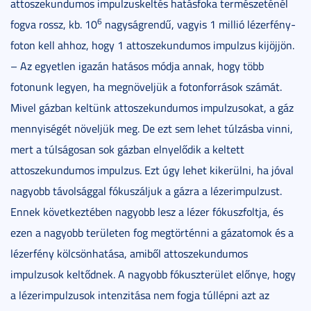
attoszekundumos impulzuskeltés hatásfoka természeténél
6
fogva rossz, kb. 10
nagyságrendű, vagyis 1 millió lézerfény-
foton kell ahhoz, hogy 1 attoszekundumos impulzus kijöjjön.
– Az egyetlen igazán hatásos módja annak, hogy több
fotonunk legyen, ha megnöveljük a fotonforrások számát.
Mivel gázban keltünk attoszekundumos impulzusokat, a gáz
mennyiségét növeljük meg. De ezt sem lehet túlzásba vinni,
mert a túlságosan sok gázban elnyelődik a keltett
attoszekundumos impulzus. Ezt úgy lehet kikerülni, ha jóval
nagyobb távolsággal fókuszáljuk a gázra a lézerimpulzust.
Ennek következtében nagyobb lesz a lézer fókuszfoltja, és
ezen a nagyobb területen fog megtörténni a gázatomok és a
lézerfény kölcsönhatása, amiből attoszekundumos
impulzusok keltődnek. A nagyobb fókuszterület előnye, hogy
a lézerimpulzusok intenzitása nem fogja túllépni azt az