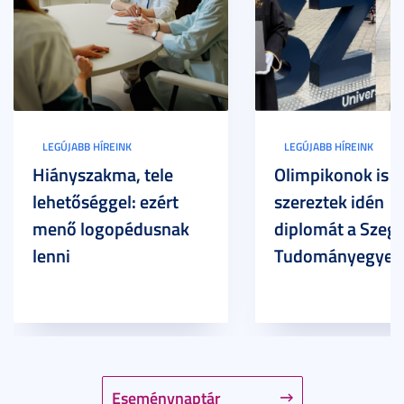
LEGÚJABB HÍREINK
LEGÚJABB HÍREINK
Hiányszakma, tele
Olimpikonok is
lehetőséggel: ezért
szereztek idén
menő logopédusnak
diplomát a Szege
lenni
Tudományegyet
Eseménynaptár