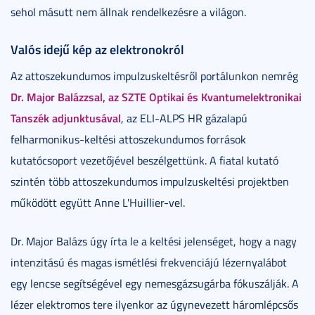
sehol másutt nem állnak rendelkezésre a világon.
Valós idejű kép az elektronokról
Az attoszekundumos impulzuskeltésről portálunkon nemrég
Dr. Major Balázzsal, az SZTE Optikai és Kvantumelektronikai
Tanszék adjunktusával
, az ELI-ALPS HR gázalapú
felharmonikus-keltési attoszekundumos források
kutatócsoport vezetőjével beszélgettünk. A fiatal kutató
szintén több attoszekundumos impulzuskeltési projektben
működött együtt Anne L'Huillier-vel.
Dr. Major Balázs úgy írta le a keltési jelenséget, hogy a nagy
intenzitású és magas ismétlési frekvenciájú lézernyalábot
egy lencse segítségével egy nemesgázsugárba fókuszálják. A
lézer elektromos tere ilyenkor az úgynevezett háromlépcsős