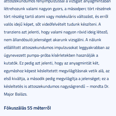
attoszekundumos fényimpulzussal a vizsgált anyagmintában
létrehozunk valami nagyon gyors, a másodperc tört részének
tört részéig tartó atomi vagy molekuláris változást, és erről
valós idejű képet, sőt videófelvételt tudunk készíteni. A
tranziens azt jelenti, hogy valami nagyon rövid ideig létező,
nem állandósuló jelenséget akarunk vizsgálni. A nálunk
előállított attoszekundumos impulzusokat leggyakrabban az
úgynevezett pumpa-próba kísérletekben használják a
kutatók. Ez pedig azt jelenti, hogy az anyagmintát két,
egymáshoz képest késleltetett megvilágításnak vetik alá, az
első kiváltja, a második pedig megvilágítja a jelenséget; ez a
késleltetés is attoszekundumos nagyságrendű – mondta Dr.
Major Balázs.
Fókuszálás 55 méterről