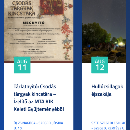
AUG
AUG
11
12
Tárlatnyitó: Csodás
Hullócsillagok
tárgyak kincstára –
éjszakája
Ízelítő az MTA KIK
Keleti Gyűjteményéből
ÚJ ZSINAGÓGA - SZEGED, JÓSIKA
SZTE SZEGEDI CSILLAGV
U. 10.
- SZEGED, KERTÉSZ U. 3.