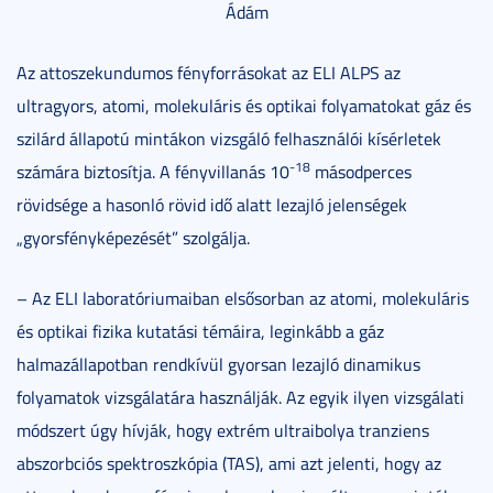
Ádám
Az attoszekundumos fényforrásokat az ELI ALPS az
ultragyors, atomi, molekuláris és optikai folyamatokat gáz és
szilárd állapotú mintákon vizsgáló felhasználói kísérletek
-18
számára biztosítja. A fényvillanás 10
másodperces
rövidsége a hasonló rövid idő alatt lezajló jelenségek
„gyorsfényképezését” szolgálja.
– Az ELI laboratóriumaiban elsősorban az atomi, molekuláris
és optikai fizika kutatási témáira, leginkább a gáz
halmazállapotban rendkívül gyorsan lezajló dinamikus
folyamatok vizsgálatára használják. Az egyik ilyen vizsgálati
módszert úgy hívják, hogy extrém ultraibolya tranziens
abszorbciós spektroszkópia (TAS), ami azt jelenti, hogy az