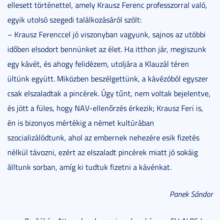
ellesett történettel, amely Krausz Ferenc professzorral való,
egyik utolsó szegedi találkozásáról szólt:
– Krausz Ferenccel jó viszonyban vagyunk, sajnos az utóbbi
időben elsodort bennünket az élet. Ha itthon jár, megiszunk
egy kávét, és ahogy felidézem, utoljára a Klauzál téren
ültünk együtt. Miközben beszélgettünk, a kávézóból egyszer
csak elszaladtak a pincérek. Úgy tűnt, nem voltak bejelentve,
és jött a füles, hogy NAV-ellenőrzés érkezik; Krausz Feri is,
én is bizonyos mértékig a német kultúrában
szocializálódtunk, ahol az embernek nehezére esik fizetés
nélkül távozni, ezért az elszaladt pincérek miatt jó sokáig
álltunk sorban, amíg ki tudtuk fizetni a kávénkat.
Panek Sándor