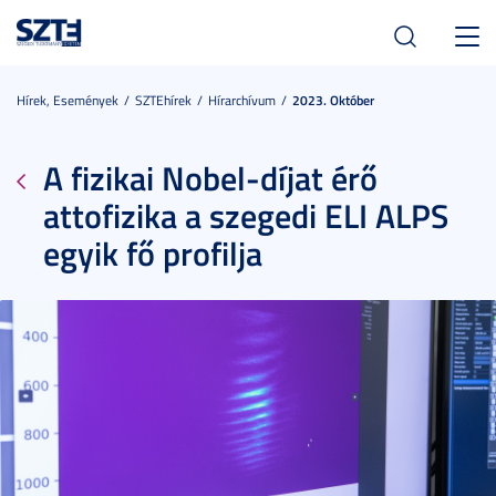
Toggl
navig
Hírek, Események
SZTEhírek
Hírarchívum
2023. Október
A fizikai Nobel-díjat érő
attofizika a szegedi ELI ALPS
egyik fő profilja