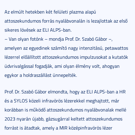
Az elmúlt hetekben két felületi plazma alapú
attoszekundumos forrás nyalábvonalán is lezajlottak az első
sikeres lövések az ELI ALPS-ban.
– Van olyan fotónk – mondja Prof. Dr. Szabó Gábor –,
amelyen az egyedinek számító nagy intenzitású, petawattos
lézerrel előállított attoszekundumos impulzusokat a kutatók
üdvrivalgással fogadják, ami olyan élmény volt, ahogyan
egykor a holdraszállást ünnepelték.
Prof. Dr. Szabó Gábor elmondta, hogy az ELI ALPS-ban a HR
és a SYLOS közeli infravörös lézerekkel meghajtott, már
korábban is működő attoszekundumos nyalábvonalak mellé
2023 nyarán újabb, gázsugárral keltett attoszekundumos
forrást is átadtak, amely a MIR középinfravörös lézer