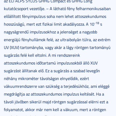
az ELI ALPS SYLOS GHHG Compact és GHHG Long
kutatócsoport vezetője. – A látható fény felharmonikusaiban
előállított fényimpulzus soha nem lehet attoszekundumos
-18
hosszúságú, mert ezt fizikai limit akadályozza. A 10
s
nagyságrendű impulzusokhoz a jelenséget a nagyobb
energiájú fényhullámok felé, az ultraibolyán túlra, az extrém
UV (XUV) tartományba, vagy akár a lágy röntgen tartományú
sugárzás felé kell eltolni. A mi rendszereink
attoszekundumos időtartamú impulzusokból álló XUV
sugárzást állítanak elő. Ez a sugárzás a szabad levegőn
néhány mikrométer távolságon elnyelődik, ezért
vákuumrendszerre van szükség a terjedésükhöz, ami eléggé
megdrágítja az attoszekundumos impulzus keltését. Ha a
távoli jövőben sikerül majd röntgen sugárzással elérni ezt a
folyamatot, akkor már nem kell a vákuum, mert a röntgen