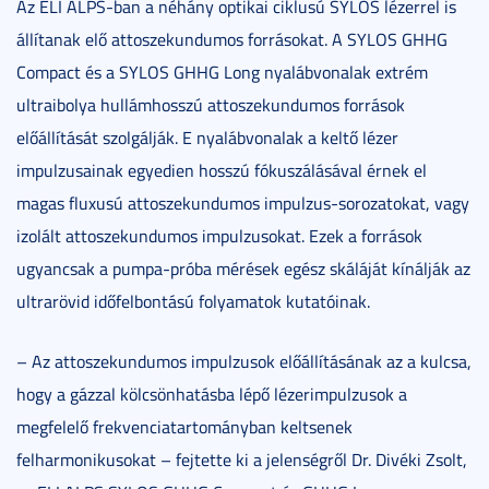
Az ELI ALPS-ban a néhány optikai ciklusú SYLOS lézerrel is
állítanak elő attoszekundumos forrásokat. A SYLOS GHHG
Compact és a SYLOS GHHG Long nyalábvonalak extrém
ultraibolya hullámhosszú attoszekundumos források
előállítását szolgálják. E nyalábvonalak a keltő lézer
impulzusainak egyedien hosszú fókuszálásával érnek el
magas fluxusú attoszekundumos impulzus-sorozatokat, vagy
izolált attoszekundumos impulzusokat. Ezek a források
ugyancsak a pumpa-próba mérések egész skáláját kínálják az
ultrarövid időfelbontású folyamatok kutatóinak.
– Az attoszekundumos impulzusok előállításának az a kulcsa,
hogy a gázzal kölcsönhatásba lépő lézerimpulzusok a
megfelelő frekvenciatartományban keltsenek
felharmonikusokat – fejtette ki a jelenségről Dr. Divéki Zsolt,