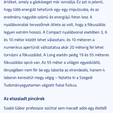
értéket, amely a gázközeget már ionizálja. Ez azt is jelenti,
hogy több energiát tehetünk egy-egy impulzusba, és az
eredmény nagyobb számú és energiájú foton lesz. A
nyalábvonalak tervezőinek ötlete az volt, hogy a fókuszálás
legyen extrém hosszú. A Compact nyalábvonal esetében 3, 6
és 10 méter között lehet választani, és 10 méteren a
numerikus apertúrát változtatva akár 20 méterig fel lehet
tornázni a fókuszálást. A Long esetén pedig 19 és 55 méteres
fókuszálási opció van. Az 55 méter a világon egyedülálló,
lényegében nem fér be egy laborba az elrendezés, hanem 4
laboron keresztül megy végig – fejtette ki a Szegedi
Tudományegyetemen végzett fiatal fizikus.
Az elszaladt pincérek
Szabó Gábor professzor ezúttal sem maradt adós egy életből