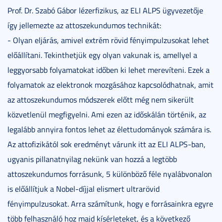
Prof. Dr. Szabó Gábor lézerfizikus, az ELI ALPS ügyvezetője
így jellemezte az attoszekundumos technikát:
- Olyan eljárás, amivel extrém rövid fényimpulzusokat lehet
előállítani. Tekinthetjük egy olyan vakunak is, amellyel a
leggyorsabb folyamatokat időben ki lehet merevíteni. Ezek a
folyamatok az elektronok mozgásához kapcsolódhatnak, amit
az attoszekundumos módszerek előtt még nem sikerült
közvetlenül megfigyelni. Ami ezen az időskálán történik, az
legalább annyira fontos lehet az élettudományok számára is.
Az attofizikától sok eredményt várunk itt az ELI ALPS-ban,
ugyanis pillanatnyilag nekünk van hozzá a legtöbb
attoszekundumos forrásunk, 5 különböző féle nyalábvonalon
is előállítjuk a Nobel-díjjal elismert ultrarövid
fényimpulzusokat. Arra számítunk, hogy e forrásainkra egyre
több felhasználó hoz majd kísérleteket, és a következő