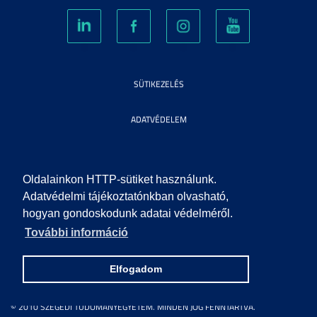
SÜTIKEZELÉS
ADATVÉDELEM
VISSZAÉLÉS-BEJELENTÉS
Oldalainkon HTTP-sütiket használunk.
KÖZÉRDEKŰ ADATOK
Adatvédelmi tájékoztatónkban olvasható,
hogyan gondoskodunk adatai védelméről.
IMPRESSZUM
További információ
SEGÍTSÉG
Elfogadom
© 2010 SZEGEDI TUDOMÁNYEGYETEM. MINDEN JOG FENNTARTVA.