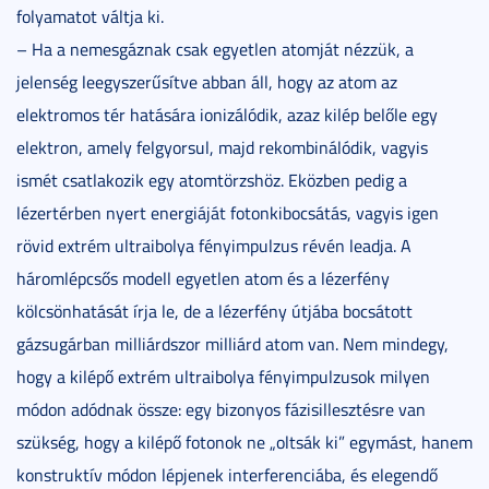
folyamatot váltja ki.
– Ha a nemesgáznak csak egyetlen atomját nézzük, a
jelenség leegyszerűsítve abban áll, hogy az atom az
elektromos tér hatására ionizálódik, azaz kilép belőle egy
elektron, amely felgyorsul, majd rekombinálódik, vagyis
ismét csatlakozik egy atomtörzshöz. Eközben pedig a
lézertérben nyert energiáját fotonkibocsátás, vagyis igen
rövid extrém ultraibolya fényimpulzus révén leadja. A
háromlépcsős modell egyetlen atom és a lézerfény
kölcsönhatását írja le, de a lézerfény útjába bocsátott
gázsugárban milliárdszor milliárd atom van. Nem mindegy,
hogy a kilépő extrém ultraibolya fényimpulzusok milyen
módon adódnak össze: egy bizonyos fázisillesztésre van
szükség, hogy a kilépő fotonok ne „oltsák ki” egymást, hanem
konstruktív módon lépjenek interferenciába, és elegendő