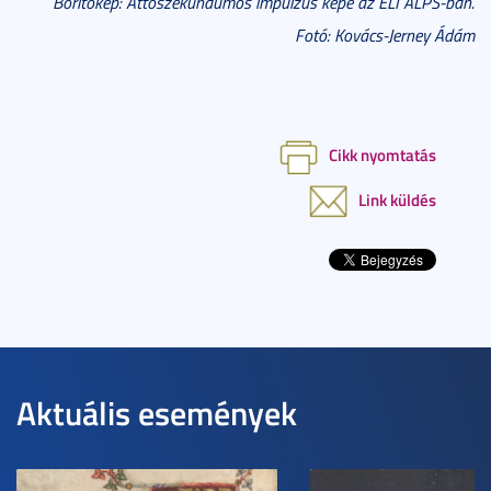
Borítókép: Attoszekundumos impulzus képe az ELI ALPS-ban.
Fotó: Kovács-Jerney Ádám
Cikk nyomtatás
Link küldés
Aktuális események