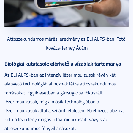
Attoszekundumos mérési eredmény az ELI ALPS-ban. Fotó:
Kovács-Jerney Ádám
Biológiai kutatások: elérhető a vízablak tartománya
Az ELI ALPS-ban az intenzív lézerimpulzusok révén két
alapvető technológiával hoznak létre attoszekundumos
forrásokat. Egyik esetben a gázsugárba fókuszált
lézerimpulzusok, míg a másik technológiában a
lézerimpulzusok által a szilárd felületen létrehozott plazma
kelti a lézerfény magas felharmonikusait, vagyis az
attoszekundumos fényvillanásokat.