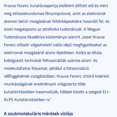
Krausz Ferenc kutatócsoportja elsőként állított elő és mért
meg attoszekundumos fényimpulzust, amit az elektronok
atomon belüli mozgásának feltérképezésére használt fel, és
ezzel megalapozta az attofizika tudományát. A Magyar
Tudományos Akadémia közleménye szerint „ezzel Krausz
Ferenc először végezhetett valós idejű megfigyeléseket az
elektronok mozgásáról atomi léptékben. Azóta az általa
kidolgozott technikát felhasználták számos atom- és
molekulafizikai folyamat, például a fotoionizáció
időfüggésének vizsgálatában. Krausz Ferenc úttörő kísérleti
munkásságának eredményeit világszerte több
kutatóintézetben hasznosítják, többek között a szegedi ELI-
ALPS Kutatóintézetben is.”
A szubmolekuláris mérések víziója