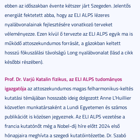
ebben az időszakban évente kétszer járt Szegeden. Jelentős
energiát fektetett abba, hogy az ELI ALPS lézeres
nyalábvonalainak fejlesztésére vonatkozó terveket
véleményezze. Ezen kívül ő tervezte az ELI ALPS egyik ma is
működő attoszekundumos forrását, a gázokban keltett
hosszú fókuszálási távolságú Long nyalábvonalat (lásd a cikk
későbbi részében).
Prof. Dr. Varjú Katalin fizikus, az ELI ALPS tudományos
igazgatója
az attoszekundumos magas felharmonikus-keltés
kutatási témájában hosszabb ideig dolgozott Anne L’Huillier
közvetlen munkatársaként a Lundi Egyetemen és számos
publikációt is közösen jegyeznek. Az ELI ALPS vezetése a
francia kutatónőt még a Nobel-díj híre előtt 2024 első
hónapjaira meghívta a szegedi kutatóintézetbe. Dr. Szabó