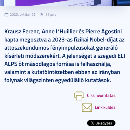
2023. október 03.
11 perc
Krausz Ferenc, Anne L’Huillier és Pierre Agostini
kapta megosztva a 2023-as fizikai Nobel-díjat az
attoszekundumos fényimpulzusokat generáló
kísérleti módszerekért. A jelenséget a szegedi ELI
ALPS öt másodlagos forrása is felhasználja,
valamint a kutatóintézetben ebben az irányban
folynak világszinten egyedülálló kutatások.
Cikk nyomtatás
Link küldés