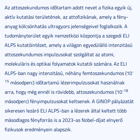
Az attoszekundumos időtartam adott nevet a fizika egyik új,
aktív kutatási területének, az attofizikának, amely a fény-
anyag kölcsönhatás ultragyors jelenségeivel foglalkozik. A
tudományterület egyik nemzetközi központja a szegedi ELI
ALPS kutatóintézet, amely a világon egyedülálló intenzitású
attoszekundumos impulzusokat szolgáltat az atomi,
molekuláris és optikai folyamatok kutatói számára. Az ELI
-
ALPS-ban nagy intenzitású, néhány femtoszekundumos (10
15
másodperc) időtartamú lézerimpulzusokat használnak
-18
arra, hogy még ennél is rövidebb, attoszekundumos (10
másodperc) fényimpulzusokat keltsenek. A GINOP pályázatát
sikeresen lezáró ELI ALPS-ban a lézerek által keltett több
másodlagos fényforrás is a 2023-as Nobel-díjat elnyerő
fizikusok eredményein alapszik.