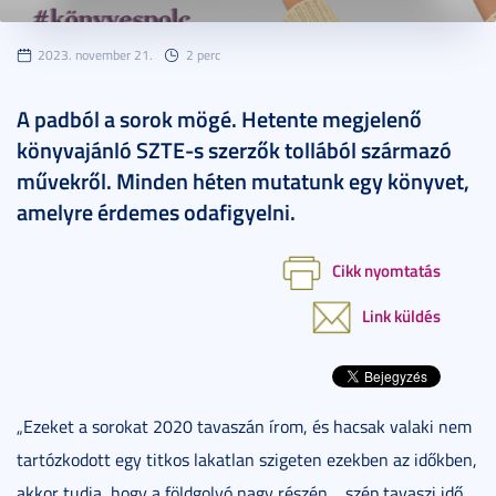
2023. november 21.
2 perc
A padból a sorok mögé. Hetente megjelenő
könyvajánló SZTE-s szerzők tollából származó
művekről. Minden héten mutatunk egy könyvet,
amelyre érdemes odafigyelni.
Cikk nyomtatás
Link küldés
„Ezeket a sorokat 2020 tavaszán írom, és hacsak valaki nem
tartózkodott egy titkos lakatlan szigeten ezekben az időkben,
akkor tudja, hogy a földgolyó nagy részén… szép tavaszi idő