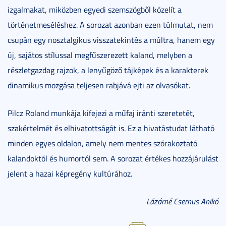
izgalmakat, miközben egyedi szemszögből közelít a
történetmeséléshez. A sorozat azonban ezen túlmutat, nem
csupán egy nosztalgikus visszatekintés a múltra, hanem egy
új, sajátos stílussal megfűszerezett kaland, melyben a
részletgazdag rajzok, a lenyűgöző tájképek és a karakterek
dinamikus mozgása teljesen rabjává ejti az olvasókat.
Pilcz Roland munkája kifejezi a műfaj iránti szeretetét,
szakértelmét és elhivatottságát is. Ez a hivatástudat látható
minden egyes oldalon, amely nem mentes szórakoztató
kalandoktól és humortól sem. A sorozat értékes hozzájárulást
jelent a hazai képregény kultúrához.
Lázárné Csernus Anikó