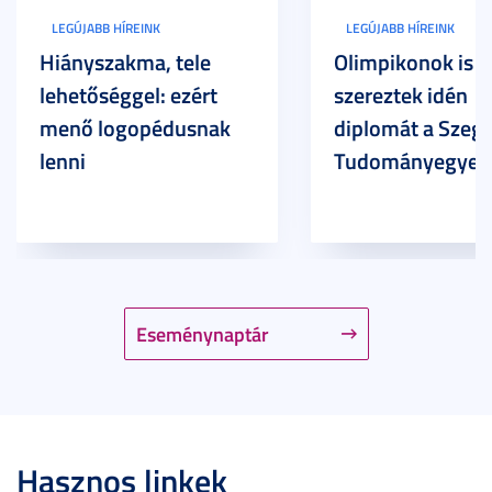
LEGÚJABB HÍREINK
LEGÚJABB HÍREINK
Hiányszakma, tele
Olimpikonok is
lehetőséggel: ezért
szereztek idén
menő logopédusnak
diplomát a Szege
lenni
Tudományegyet
Eseménynaptár
Hasznos linkek