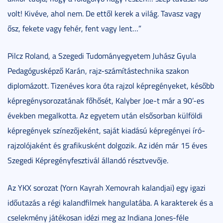
volt! Kivéve, ahol nem. De ettől kerek a világ. Tavasz vagy
ősz, fekete vagy fehér, fent vagy lent…”
Pilcz Roland, a Szegedi Tudományegyetem Juhász Gyula
Pedagógusképző Karán, rajz-számítástechnika szakon
diplomázott. Tizenéves kora óta rajzol képregényeket, később
képregénysorozatának főhősét, Kalyber Joe-t már a 90’-es
években megalkotta. Az egyetem után elsősorban külföldi
képregények színezőjeként, saját kiadású képregényei író-
rajzolójaként és grafikusként dolgozik. Az idén már 15 éves
Szegedi Képregényfesztivál állandó résztvevője.
Az YKX sorozat (Yorn Kayrah Xemovrah kalandjai) egy igazi
időutazás a régi kalandfilmek hangulatába. A karakterek és a
cselekmény játékosan idézi meg az Indiana Jones-féle