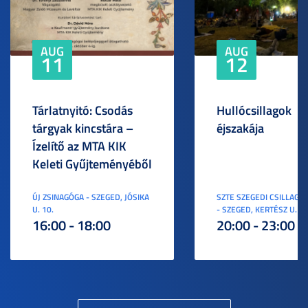
AUG
AUG
11
12
Tárlatnyitó: Csodás
Hullócsillagok
tárgyak kincstára –
éjszakája
Ízelítő az MTA KIK
Keleti Gyűjteményéből
ÚJ ZSINAGÓGA - SZEGED, JÓSIKA
SZTE SZEGEDI CSILLAGV
U. 10.
- SZEGED, KERTÉSZ U. 3.
16:00 - 18:00
20:00 - 23:00