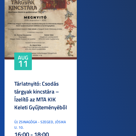
AUG
11
Tárlatnyitó: Csodás
tárgyak kincstára –
Ízelítő az MTA KIK
Keleti Gyűjteményéből
ÚJ ZSINAGÓGA - SZEGED, JÓSIKA
U. 10.
16:00 - 18:00