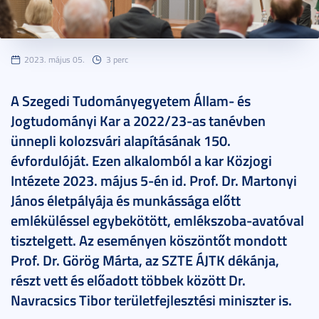
2023. május 05.
3 perc
A Szegedi Tudományegyetem Állam- és
Jogtudományi Kar a 2022/23-as tanévben
ünnepli kolozsvári alapításának 150.
évfordulóját. Ezen alkalomból a kar Közjogi
Intézete 2023. május 5-én id. Prof. Dr. Martonyi
János életpályája és munkássága előtt
emléküléssel egybekötött, emlékszoba-avatóval
tisztelgett. Az eseményen köszöntőt mondott
Prof. Dr. Görög Márta, az SZTE ÁJTK dékánja,
részt vett és előadott többek között Dr.
Navracsics Tibor területfejlesztési miniszter is.