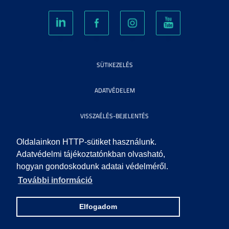
SÜTIKEZELÉS
ADATVÉDELEM
VISSZAÉLÉS-BEJELENTÉS
KÖZÉRDEKŰ ADATOK
Oldalainkon HTTP-sütiket használunk.
Adatvédelmi tájékoztatónkban olvasható,
hogyan gondoskodunk adatai védelméről.
IMPRESSZUM
További információ
SEGÍTSÉG
Elfogadom
© 2010 SZEGEDI TUDOMÁNYEGYETEM. MINDEN JOG FENNTARTVA.