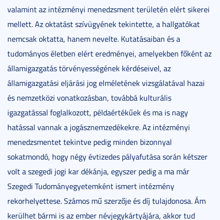
valamint az intézményi menedzsment területén elért sikerei
mellett. Az oktatást szívügyének tekintette, a hallgatókat
nemcsak oktatta, hanem nevelte. Kutatásaiban és a
tudományos életben elért eredményei, amelyekben főként az
államigazgatás törvényességének kérdéseivel, az
államigazgatási eljárási jog elméletének vizsgálatával hazai
és nemzetközi vonatkozásban, továbbá kulturális
igazgatással foglalkozott, példaértékűek és ma is nagy
hatással vannak a jogásznemzedékekre. Az intézményi
menedzsmentet tekintve pedig minden bizonnyal
sokatmondó, hogy négy évtizedes pályafutása során kétszer
volt a szegedi jogi kar dékánja, egyszer pedig a ma már
Szegedi Tudományegyetemként ismert intézmény
rekorhelyettese. Számos mű szerzője és díj tulajdonosa. Ám
kerülhet bármi is az ember névjegykártyájára, akkor tud