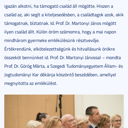
igazán alkotni, ha támogató család áll mögötte. Hiszen a
család az, aki segít a kiteljesedésben, a családtagok azok, akik
támogatnak, bíztatnak. Id. Prof. Dr. Martonyi János mögött
ilyen család állt. Külön öröm számomra, hogy a mai napon
mindhárom gyermeke emlékülésünk résztvevője.
Értékrendünk, elkötelezettségünk és hitvallásunk örökre
összeköt bennünket id. Prof. Dr. Martonyi Jánossal – mondta
Prof. Dr. Görög Márta, a Szegedi Tudományegyetem Állam- és
Jogtudományi Kar dékánja köszöntő beszédében, amellyel
megnyitotta az emlékülést.