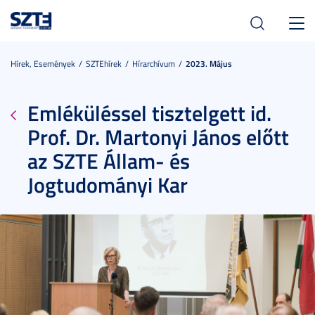
Toggl
navig
Hírek, Események
SZTEhírek
Hírarchívum
2023. Május
Emléküléssel tisztelgett id.
Prof. Dr. Martonyi János előtt
az SZTE Állam- és
Jogtudományi Kar