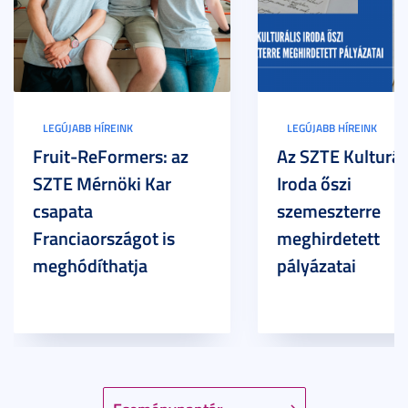
LEGÚJABB HÍREINK
LEGÚJABB HÍREINK
Fruit-ReFormers: az
Az SZTE Kulturál
SZTE Mérnöki Kar
Iroda őszi
csapata
szemeszterre
Franciaországot is
meghirdetett
meghódíthatja
pályázatai