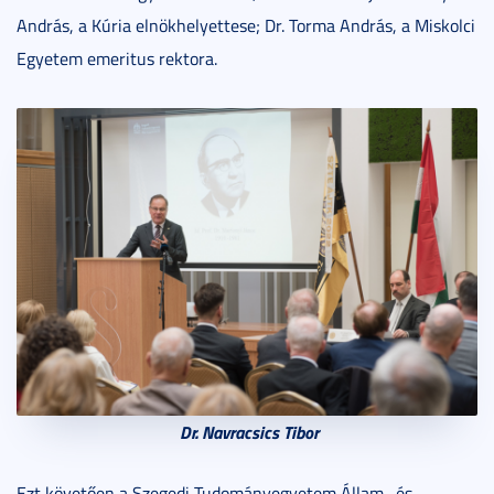
András, a Kúria elnökhelyettese; Dr. Torma András, a Miskolci
Egyetem emeritus rektora.
Dr. Navracsics Tibor
Ezt követően a Szegedi Tudományegyetem Állam- és