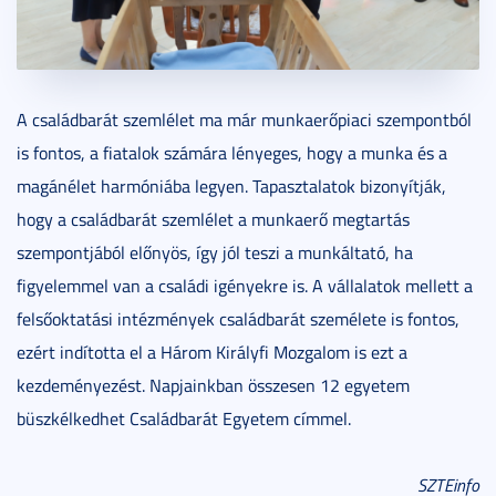
A családbarát szemlélet ma már munkaerőpiaci szempontból
is fontos, a fiatalok számára lényeges, hogy a munka és a
magánélet harmóniába legyen. Tapasztalatok bizonyítják,
hogy a családbarát szemlélet a munkaerő megtartás
szempontjából előnyös, így jól teszi a munkáltató, ha
figyelemmel van a családi igényekre is. A vállalatok mellett a
felsőoktatási intézmények családbarát személete is fontos,
ezért indította el a Három Királyfi Mozgalom is ezt a
kezdeményezést. Napjainkban összesen 12 egyetem
büszkélkedhet Családbarát Egyetem címmel.
SZTEinfo