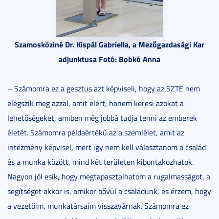
Szamosköziné Dr. Kispál Gabriella, a Mezőgazdasági Kar
adjunktusa Fotó: Bobkó Anna
– Számomra ez a gesztus azt képviseli, hogy az SZTE nem
elégszik meg azzal, amit elért, hanem keresi azokat a
lehetőségeket, amiben még jobbá tudja tenni az emberek
életét. Számomra példaértékű az a szemlélet, amit az
intézmény képvisel, mert így nem kell választanom a család
és a munka között, mind két területen kibontakozhatok.
Nagyon jól esik, hogy megtapasztalhatom a rugalmasságot, a
segítséget akkor is, amikor bővül a családunk, és érzem, hogy
a vezetőim, munkatársaim visszavárnak. Számomra ez