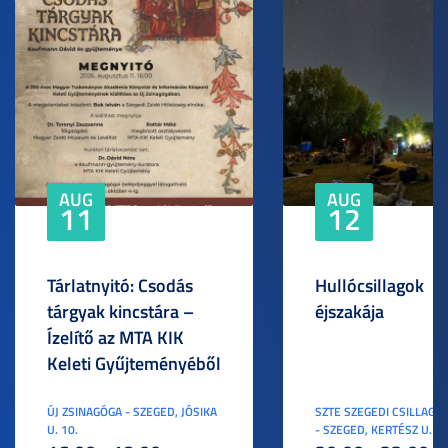
AUG
AUG
11
12
Tárlatnyitó: Csodás
Hullócsillagok
tárgyak kincstára –
éjszakája
Ízelítő az MTA KIK
Keleti Gyűjteményéből
ÚJ ZSINAGÓGA - SZEGED, JÓSIKA
SZTE SZEGEDI CSILLAGV
U. 10.
- SZEGED, KERTÉSZ U. 3.