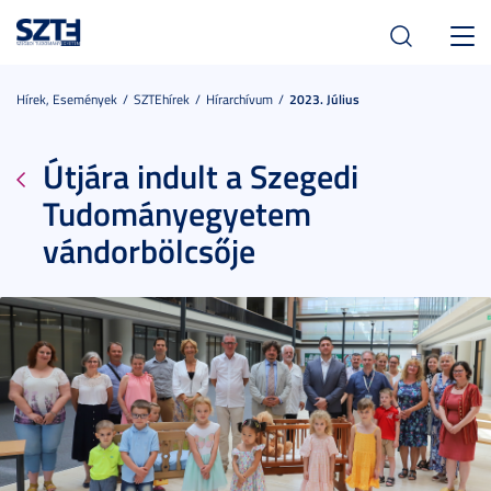
Toggl
navig
Hírek, Események
SZTEhírek
Hírarchívum
2023. Július
Útjára indult a Szegedi
Tudományegyetem
vándorbölcsője