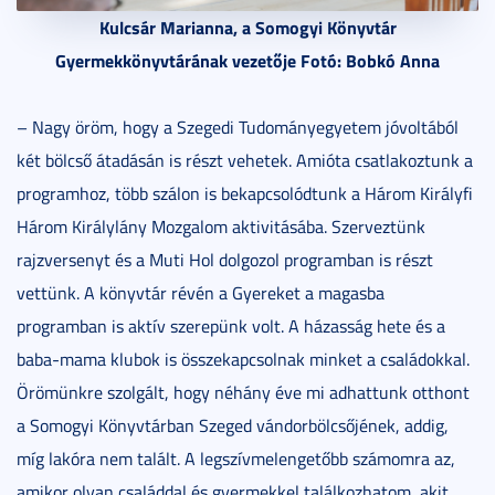
Kulcsár Marianna, a Somogyi Könyvtár
Gyermekkönyvtárának vezetője Fotó: Bobkó Anna
– Nagy öröm, hogy a Szegedi Tudományegyetem jóvoltából
két bölcső átadásán is részt vehetek. Amióta csatlakoztunk a
programhoz, több szálon is bekapcsolódtunk a Három Királyfi
Három Királylány Mozgalom aktivitásába. Szerveztünk
rajzversenyt és a Muti Hol dolgozol programban is részt
vettünk. A könyvtár révén a Gyereket a magasba
programban is aktív szerepünk volt. A házasság hete és a
baba-mama klubok is összekapcsolnak minket a családokkal.
Örömünkre szolgált, hogy néhány éve mi adhattunk otthont
a Somogyi Könyvtárban Szeged vándorbölcsőjének, addig,
míg lakóra nem talált. A legszívmelengetőbb számomra az,
amikor olyan családdal és gyermekkel találkozhatom, akit