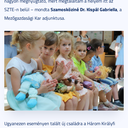
nagyon megnyugtató, mert megtaláltam a helyem itt az
Szamosköziné Dr. Kispál Gabriella
SZTE-n belül – mondta
, a
Mezőgazdasági Kar adjunktusa.
Ugyanezen eseményen talált új családra a Három Királyfi