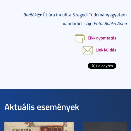
Borítókép:
Útjára indult a Szegedi Tudományegyetem
vándorbölcsője
Fotó: Bobkó Anna
Cikk nyomtatás
Link küldés
Aktuális események