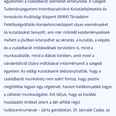
egyetemen a családbarát szemlélet elmélyítése. A Szegedi
Tudományegyetem Interdiszciplináris Kutatásfejlesztési és
Innovációs Kiválósági Központ (IKIKK) Társadalmi
Felelősségvállalás Kompetenciaközpont olyan eseményeket
és kutatásokat bonyolít, ami már működő kezdeményezések
mellett a jövőben kiterjedhet az oktatás, a kutatás, a képzés
és a családbarát intézkedések területére is, mind a
munkavállalók, mind a diákok körében, amit most a
vándorbölcső útjára indításával intézményesít a szegedi
egyetem. Az eddigi kutatásaink bebizonyították, hogy a
családbarát munkahely nem azért fontos, hogy pozitív
megítélése legyen egy cégeknek, hanem hatékonyabbá tegye
a vállalati munkavégzést. Azt látjuk, hogy ez további
hozzáadott értéket jelent a dél-alföldi régió
tudáscentrumának - zárta gondolatait, Dr. Jancsák Csaba, az