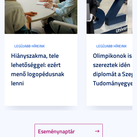
LEGÚJABB HÍREINK
LEGÚJABB HÍREINK
Hiányszakma, tele
Olimpikonok is
lehetőséggel: ezért
szereztek idén
menő logopédusnak
diplomát a Szege
lenni
Tudományegyet
Eseménynaptár