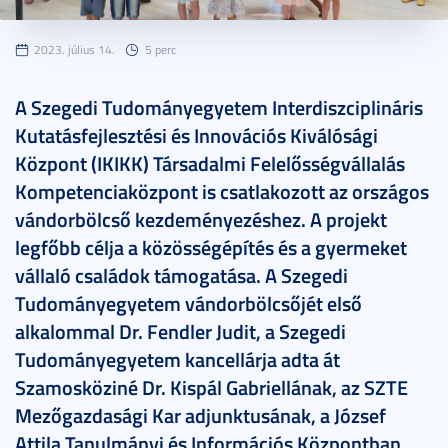
2023. július 14.
5 perc
A Szegedi Tudományegyetem Interdiszciplináris
Kutatásfejlesztési és Innovációs Kiválósági
Központ (IKIKK) Társadalmi Felelősségvállalás
Kompetenciaközpont is csatlakozott az országos
vándorbölcső kezdeményezéshez. A projekt
legfőbb célja a közösségépítés és a gyermeket
vállaló családok támogatása. A Szegedi
Tudományegyetem vándorbölcsőjét első
alkalommal Dr. Fendler Judit, a Szegedi
Tudományegyetem kancellárja adta át
Szamosköziné Dr. Kispál Gabriellának, az SZTE
Mezőgazdasági Kar adjunktusának, a József
Attila Tanulmányi és Információs Központban.