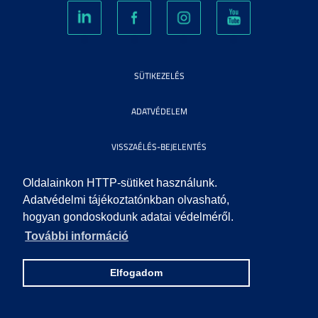
SÜTIKEZELÉS
ADATVÉDELEM
VISSZAÉLÉS-BEJELENTÉS
KÖZÉRDEKŰ ADATOK
Oldalainkon HTTP-sütiket használunk.
Adatvédelmi tájékoztatónkban olvasható,
hogyan gondoskodunk adatai védelméről.
IMPRESSZUM
További információ
SEGÍTSÉG
Elfogadom
© 2010 SZEGEDI TUDOMÁNYEGYETEM. MINDEN JOG FENNTARTVA.