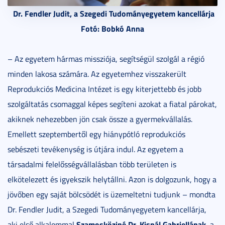
Dr. Fendler Judit, a Szegedi Tudományegyetem kancellárja
Fotó: Bobkó Anna
– Az egyetem hármas missziója, segítségül szolgál a régió
minden lakosa számára. Az egyetemhez visszakerült
Reprodukciós Medicina Intézet is egy kiterjettebb és jobb
szolgáltatás csomaggal képes segíteni azokat a fiatal párokat,
akiknek nehezebben jön csak össze a gyermekvállalás.
Emellett szeptembertől egy hiánypótló reprodukciós
sebészeti tevékenység is útjára indul. Az egyetem a
társadalmi felelősségvállalásban több területen is
elkötelezett és igyekszik helytállni. Azon is dolgozunk, hogy a
jövőben egy saját bölcsödét is üzemeltetni tudjunk – mondta
Dr. Fendler Judit, a Szegedi Tudományegyetem kancellárja,
Szamosköziné Dr. Kispál Gabriellának
aki első alkalommal
, a