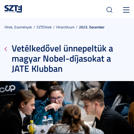
Toggl
navig
Hírek, Események
SZTEhírek
Hírarchívum
2023. December
Vetélkedővel ünnepeltük a
magyar Nobel-díjasokat a
JATE Klubban