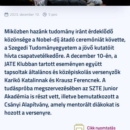
2023. december 10.
5 perc
Miközben hazánk tudomány iránt érdeklődő
közönsége a Nobel-díj átadó ceremóniát követte,
a Szegedi Tudományegyetem a jövő kutatóit
hívta csapatvetélkedőre. A december 10-én, a
JATE Klubban tartott eseményen együtt
tapsoltak általános és középiskolás versenyzők
Karikó Katalinnak és Krausz Ferencnek. A
tudáspróba megszervezésében az SZTE Junior
Akadémia is részt vett, illetve bemutatkozott a
Csányi Alapítvány, amely mentorált diákokat is
hozott a versenyre.
Cikk nyomtatás