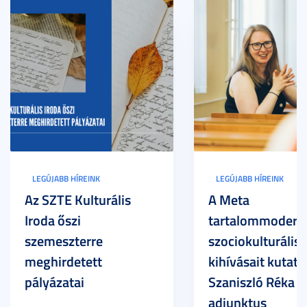
LEGÚJABB HÍREINK
LEGÚJABB HÍREINK
Az SZTE Kulturális
A Meta
Iroda őszi
tartalommoderác
szemeszterre
szociokulturális
meghirdetett
kihívásait kutatja
pályázatai
Szaniszló Réka Br
adjunktus