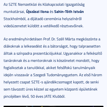
Az SZTE Nemzetközi és Közkapcsolati Igazgatóság
Újszászi Ilona
Sahin-Tóth István
munkatársai,
és
Stockholmból, a díjátadó ceremónia helyszínéről
videóüzenetet küldött a vetélkedő résztvevőinek.
Az eredményhirdetésen Prof. Dr. Széll Márta megköszönte a
diákoknak a lelkesedést és a bátorságot, hogy talpraesetten
álltak a színpadra prezentációjukkal. Ugyanakkor a felkészítő
tanároknak és a mentoroknak is köszönetet mondott, hogy
foglalkoztak a tanulókkal, akiket felsőfokú tanulmányaik
idején visszavár a Szegedi Tudományegyetem. Az első három
helyezett csapat SZTE-s ajándékcsomagot kapott, de senki
sem távozott üres kézzel az egyetem központi épületének
pincéjében lévő, 50 éves JATE Klubból.