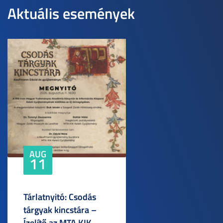
Aktuális események
AUG
11
Tárlatnyitó: Csodás
tárgyak kincstára –
Ízelítő az MTA KIK