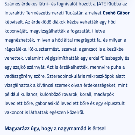
Számos érdekes látni- és fognivalót hozott a JATE Klubba az
Csehó Gábor
Interaktív Természetismereti Tudástár, amelyet
képviselt. Az érdeklődő diákok kézbe vehették egy hód
koponyáját, megvizsgálhatták a fogazatát, illetve
megnézhették, milyen a hód által megrágott fa, és milyen a
rágcsáléka. Kókusztermést, szarvat, agancsot is a kezükbe
vehettek, valamint végigsimíthatták egy erdei fülesbagoly és
egy szajkó szárnyát. Azt is érzékelhették, mennyire puha a
vadászgörény szőre. Sztereobinokuláris mikroszkópok alatt
vizsgálhattak a kíváncsi szemek olyan érdekességeket, mint
például kullancs, különböző rovarok, korall, madárpók
levedlett bőre, gabonasikló levedlett bőre és egy elpusztult
vakondot is láthattak egészen közelről.
Magyarázz úgy, hogy a nagymamád is értse!