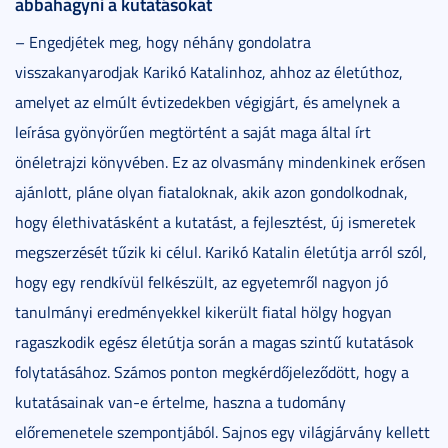
abbahagyni a kutatásokat
– Engedjétek meg, hogy néhány gondolatra
visszakanyarodjak Karikó Katalinhoz, ahhoz az életúthoz,
amelyet az elmúlt évtizedekben végigjárt, és amelynek a
leírása gyönyörűen megtörtént a saját maga által írt
önéletrajzi könyvében. Ez az olvasmány mindenkinek erősen
ajánlott, pláne olyan fiataloknak, akik azon gondolkodnak,
hogy élethivatásként a kutatást, a fejlesztést, új ismeretek
megszerzését tűzik ki célul. Karikó Katalin életútja arról szól,
hogy egy rendkívül felkészült, az egyetemről nagyon jó
tanulmányi eredményekkel kikerült fiatal hölgy hogyan
ragaszkodik egész életútja során a magas szintű kutatások
folytatásához. Számos ponton megkérdőjeleződött, hogy a
kutatásainak van-e értelme, haszna a tudomány
előremenetele szempontjából. Sajnos egy világjárvány kellett