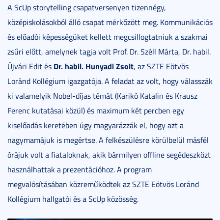
A ScUp storytelling csapatversenyen tizennégy,
középiskolásokból álló csapat mérkőzött meg. Kommunikációs
és előadói képességüket kellett megcsillogtatniuk a szakmai
zsűri előtt, amelynek tagja volt Prof. Dr. Széll Márta, Dr. habil.
Dr. habil. Hunyadi Zsolt
Újvári Edit és
, az SZTE Eötvös
Loránd Kollégium igazgatója. A feladat az volt, hogy válasszák
ki valamelyik Nobel-díjas témát (Karikó Katalin és Krausz
Ferenc kutatásai közül) és maximum két percben egy
kiselőadás keretében úgy magyarázzák el, hogy azt a
nagymamájuk is megértse. A felkészülésre körülbelül másfél
órájuk volt a fiataloknak, akik bármilyen offline segédeszközt
használhattak a prezentációhoz. A program
megvalósításában közreműködtek az SZTE Eötvös Loránd
Kollégium hallgatói és a ScUp közösség.