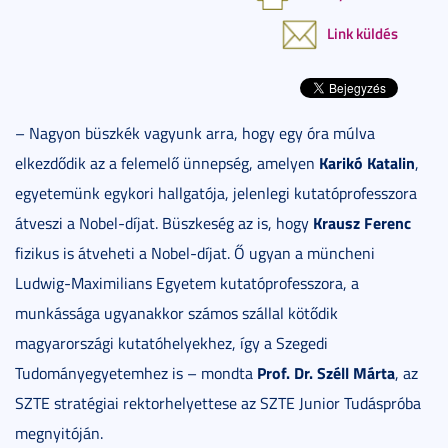
Link küldés
– Nagyon büszkék vagyunk arra, hogy egy óra múlva
Karikó Katalin
elkezdődik az a felemelő ünnepség, amelyen
,
egyetemünk egykori hallgatója, jelenlegi kutatóprofesszora
Krausz Ferenc
átveszi a Nobel-díjat. Büszkeség az is, hogy
fizikus is átveheti a Nobel-díjat. Ő ugyan a müncheni
Ludwig-Maximilians Egyetem kutatóprofesszora, a
munkássága ugyanakkor számos szállal kötődik
magyarországi kutatóhelyekhez, így a Szegedi
Prof. Dr. Széll Márta
Tudományegyetemhez is – mondta
, az
SZTE stratégiai rektorhelyettese az SZTE Junior Tudáspróba
megnyitóján.