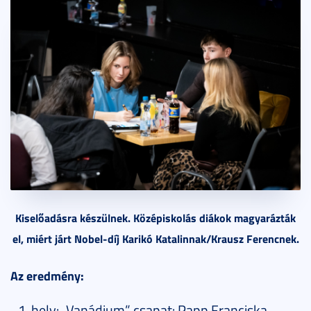
Kiselőadásra készülnek. Középiskolás diákok magyarázták
el, miért járt Nobel-díj Karikó Katalinnak/Krausz Ferencnek.
Az eredmény:
hely: „Vanádium” csapat: Papp Franciska,