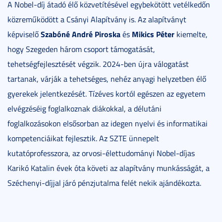
A Nobel-díj átadó élő közvetítésével egybekötött vetélkedőn
közreműködött a Csányi Alapítvány is. Az alapítványt
Szabóné André Piroska
Mikics Péter
képviselő
és
kiemelte,
hogy Szegeden három csoport támogatását,
tehetségfejlesztését végzik. 2024-ben újra válogatást
tartanak, várják a tehetséges, nehéz anyagi helyzetben élő
gyerekek jelentkezését. Tízéves kortól egészen az egyetem
elvégzéséig foglalkoznak diákokkal, a délutáni
foglalkozásokon elsősorban az idegen nyelvi és informatikai
kompetenciáikat fejlesztik. Az SZTE ünnepelt
kutatóprofesszora, az orvosi-élettudományi Nobel-díjas
Karikó Katalin évek óta követi az alapítvány munkásságát, a
Széchenyi-díjjal járó pénzjutalma felét nekik ajándékozta.