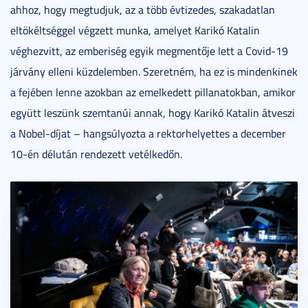
ahhoz, hogy megtudjuk, az a több évtizedes, szakadatlan
eltökéltséggel végzett munka, amelyet Karikó Katalin
véghezvitt, az emberiség egyik megmentője lett a Covid-19
járvány elleni küzdelemben. Szeretném, ha ez is mindenkinek
a fejében lenne azokban az emelkedett pillanatokban, amikor
együtt leszünk szemtanúi annak, hogy Karikó Katalin átveszi
a Nobel-díjat – hangsúlyozta a rektorhelyettes a december
10-én délután rendezett vetélkedőn.