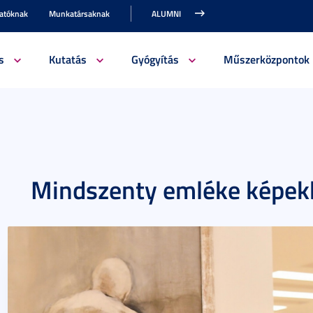
gatóknak
Munkatársaknak
ALUMNI
s
Kutatás
Gyógyítás
Műszerközpontok
Mindszenty emléke képek