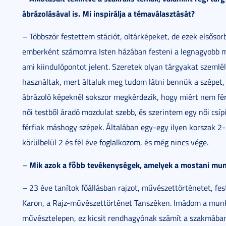
ábrázolásával is. Mi inspirálja a témaválasztását?
– Többször festettem stációt, oltárképeket, de ezek elsősor
emberként számomra Isten házában festeni a legnagyobb meg
ami kiindulópontot jelent. Szeretek olyan tárgyakat szemlé
használtak, mert általuk meg tudom látni bennük a szépet, 
ábrázoló képeknél sokszor megkérdezik, hogy miért nem fér
női testből áradó mozdulat szebb, és szerintem egy női csípő
férfiak máshogy szépek. Általában egy-egy ilyen korszak 2
körülbelül 2 és fél éve foglalkozom, és még nincs vége.
Mik azok a főbb tevékenységek, amelyek a mostani mun
–
– 23 éve tanítok főállásban rajzot, művészettörténetet, f
Karon, a Rajz-művészettörténet Tanszéken. Imádom a munká
művésztelepen, ez kicsit rendhagyónak számít a szakmában,