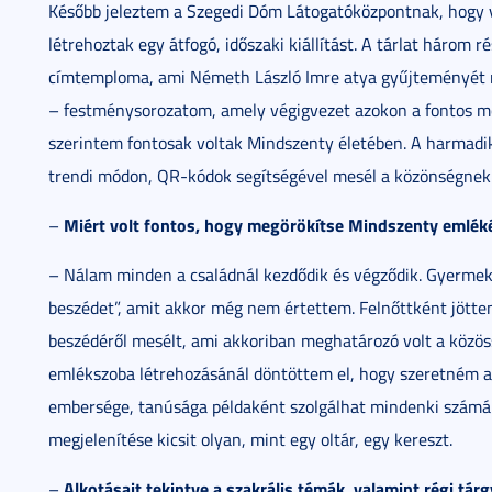
Később jeleztem a Szegedi Dóm Látogatóközpontnak, hogy 
létrehoztak egy átfogó, időszaki kiállítást. A tárlat három r
címtemploma, ami Németh László Imre atya gyűjteményét mut
– festménysorozatom, amely végigvezet azokon a fontos
szerintem fontosak voltak Mindszenty életében. A harmadik 
trendi módon, QR-kódok segítségével mesél a közönségnek
Miért volt fontos, hogy megörökítse Mindszenty emlék
–
– Nálam minden a családnál kezdődik és végződik. Gyer
beszédet”, amit akkor még nem értettem. Felnőttként jötte
beszédéről mesélt, ami akkoriban meghatározó volt a közö
emlékszoba létrehozásánál döntöttem el, hogy szeretném az
embersége, tanúsága példaként szolgálhat mindenki számára
megjelenítése kicsit olyan, mint egy oltár, egy kereszt.
Alkotásait tekintve a szakrális témák, valamint régi tá
–