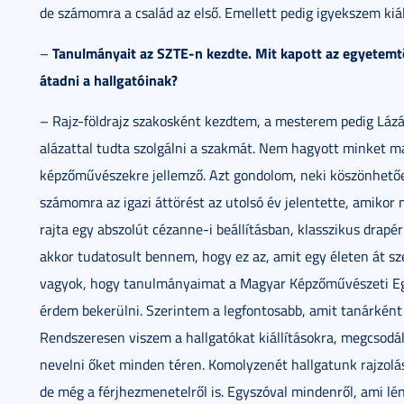
de számomra a család az első. Emellett pedig igyekszem kiál
Tanulmányait az SZTE-n kezdte. Mit kapott az egyetemtől
–
átadni a hallgatóinak?
– Rajz-földrajz szakosként kezdtem, a mesterem pedig Lázár 
alázattal tudta szolgálni a szakmát. Nem hagyott minket 
képzőművészekre jellemző. Azt gondolom, neki köszönhetően
számomra az igazi áttörést az utolsó év jelentette, amikor
rajta egy abszolút cézanne-i beállításban, klasszikus drapér
akkor tudatosult bennem, hogy ez az, amit egy életen át sz
vagyok, hogy tanulmányaimat a Magyar Képzőművészeti Eg
érdem bekerülni. Szerintem a legfontosabb, amit tanárként 
Rendszeresen viszem a hallgatókat kiállításokra, megcsodá
nevelni őket minden téren. Komolyzenét hallgatunk rajzolás
de még a férjhezmenetelről is. Egyszóval mindenről, ami lén