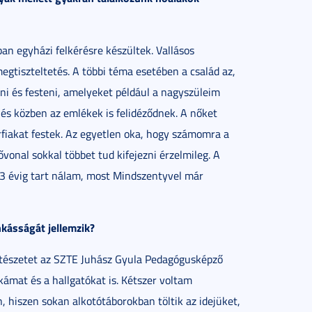
ban egyházi felkérésre készültek. Vallásos
tiszteltetés. A többi téma esetében a család az,
lni és festeni, amelyeket például a nagyszüleim
és közben az emlékek is felidéződnek. A nőket
fiakat festek. Az egyetlen oka, hogy számomra a
vonal sokkal többet tud kifejezni érzelmileg. A
-3 évig tart nálam, most Mindszentyvel már
kásságát jellemzik?
estészetet az SZTE Juhász Gyula Pedagógusképző
mat és a hallgatókat is. Kétszer voltam
 hiszen sokan alkotótáborokban töltik az idejüket,