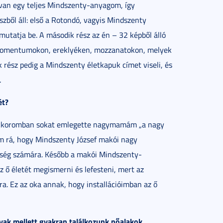
van egy teljes Mindszenty-anyagom, így
észből áll: első a Rotondó, vagyis Mindszenty
atja be. A második rész az én ­– 32 képből álló
 momentumokon, ereklyéken, mozzanatokon, melyek
rész pedig a Mindszenty életkapuk címet viseli, és
.
ét?
mekkoromban sokat emlegette nagymamám „a nagy
m rá, hogy Mindszenty József makói nagy
sség számára. Később a makói Mindszenty-
 ő életét megismerni és lefesteni, mert az
. Ez az oka annak, hogy installációimban az ő
rgyak mellett gyakran találkozunk nőalakok