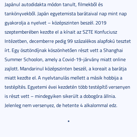
Japánul autodidakta módon tanult, filmekből és
tankönyvekből. Japán egyetemista barátaival nap mint nap
gyakorolja a nyelvet – középszinten beszél. 2019
szeptemberében kezdte el a kínait az SZTE Konfuciusz
Intézetben, decemberre pedig 99 százalékos alapfokú tesztet
írt. Egy ösztöndíjnak köszönhetően részt vett a Shanghai
Summer Schoolon, amely a Covid-19-járvány miatt online
zajlott. Mandarinul középszinten beszél, a koreait a barátja
miatt kezdte el. A nyelvtanulás mellett a másik hobbija a
testépítés. Egyetemi évei kezdetén több testépítő versenyen
is részt vett – mindegyiken sikerült a dobogóra állnia.
Jelenleg nem versenyez, de hetente 4 alkalommal edz.
*