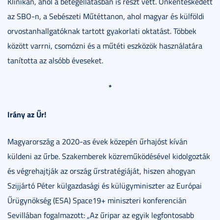
Klinikán, ahol a betegellátásban is részt vett. Önkénteskedett
az SBO-n, a Sebészeti Műtéttanon, ahol magyar és külföldi
orvostanhallgatóknak tartott gyakorlati oktatást. Többek
között varrni, csomózni és a műtéti eszközök használatára
tanította az alsóbb éveseket.
*
Irány az Űr!
Magyarország a 2020-as évek közepén űrhajóst kíván
küldeni az űrbe. Szakemberek közreműködésével kidolgozták
és végrehajtják az ország űrstratégiáját, hiszen ahogyan
Szijjártó Péter külgazdasági és külügyminiszter az Európai
Űrügynökség (ESA) Space19+ miniszteri konferencián
Sevillában fogalmazott: „Az űripar az egyik legfontosabb