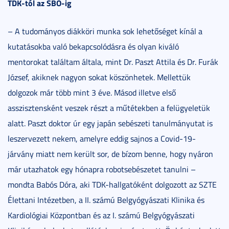
TDK-tól az SBO-ig
– A tudományos diákköri munka sok lehetőséget kínál a
kutatásokba való bekapcsolódásra és olyan kiváló
mentorokat találtam általa, mint Dr. Paszt Attila és Dr. Furák
József, akiknek nagyon sokat köszönhetek. Mellettük
dolgozok már több mint 3 éve. Másod illetve első
asszisztensként veszek részt a műtétekben a felügyeletük
alatt. Paszt doktor úr egy japán sebészeti tanulmányutat is
leszervezett nekem, amelyre eddig sajnos a Covid-19-
járvány miatt nem került sor, de bízom benne, hogy nyáron
már utazhatok egy hónapra robotsebészetet tanulni –
mondta Babós Dóra, aki TDK-hallgatóként dolgozott az SZTE
Élettani Intézetben, a II. számú Belgyógyászati Klinika és
Kardiológiai Központban és az I. számú Belgyógyászati