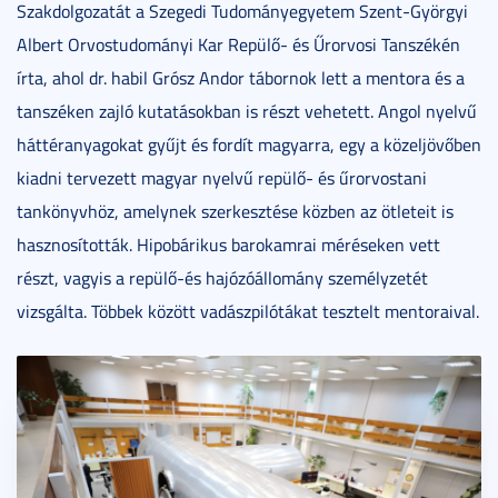
Szakdolgozatát a Szegedi Tudományegyetem Szent-Györgyi
Albert Orvostudományi Kar Repülő- és Űrorvosi Tanszékén
írta, ahol dr. habil Grósz Andor tábornok lett a mentora és a
tanszéken zajló kutatásokban is részt vehetett. Angol nyelvű
háttéranyagokat gyűjt és fordít magyarra, egy a közeljövőben
kiadni tervezett magyar nyelvű repülő- és űrorvostani
tankönyvhöz, amelynek szerkesztése közben az ötleteit is
hasznosították. Hipobárikus barokamrai méréseken vett
részt, vagyis a repülő-és hajózóállomány személyzetét
vizsgálta. Többek között vadászpilótákat tesztelt mentoraival.