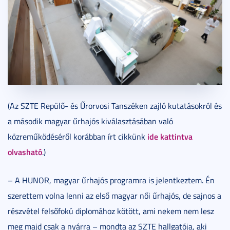
(Az SZTE Repülő- és Űrorvosi Tanszéken zajló kutatásokról és
a második magyar űrhajós kiválasztásában való
ide kattintva
közreműködéséről korábban írt cikkünk
olvasható
.)
– A HUNOR, magyar űrhajós programra is jelentkeztem. Én
szerettem volna lenni az első magyar női űrhajós, de sajnos a
részvétel felsőfokú diplomához kötött, ami nekem nem lesz
meg majd csak a nyárra – mondta az SZTE hallgatója, aki