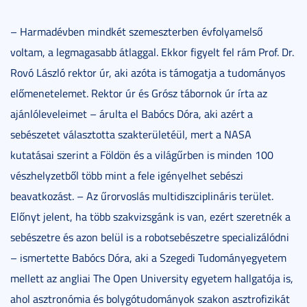
– Harmadévben mindkét szemeszterben évfolyamelső
voltam, a legmagasabb átlaggal. Ekkor figyelt fel rám Prof. Dr.
Rovó László rektor úr, aki azóta is támogatja a tudományos
előmenetelemet. Rektor úr és Grósz tábornok úr írta az
ajánlóleveleimet – árulta el Babócs Dóra, aki azért a
sebészetet választotta szakterületéül, mert a NASA
kutatásai szerint a Földön és a világűrben is minden 100
vészhelyzetből több mint a fele igényelhet sebészi
beavatkozást. – Az űrorvoslás multidiszciplináris terület.
Előnyt jelent, ha több szakvizsgánk is van, ezért szeretnék a
sebészetre és azon belül is a robotsebészetre specializálódni
– ismertette Babócs Dóra, aki a Szegedi Tudományegyetem
mellett az angliai The Open University egyetem hallgatója is,
ahol asztronómia és bolygótudományok szakon asztrofizikát