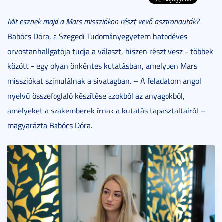
Mit esznek majd a Mars missziókon részt vevő asztronauták?
Babócs Dóra, a Szegedi Tudományegyetem hatodéves
orvostanhallgatója tudja a választ, hiszen részt vesz - többek
között - egy olyan önkéntes kutatásban, amelyben Mars
missziókat szimulálnak a sivatagban. – A feladatom angol
nyelvű összefoglaló készítése azokból az anyagokból,
amelyeket a szakemberek írnak a kutatás tapasztaltairól –
magyarázta Babócs Dóra.