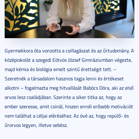
Gyermekkora óta vonzotta a csillagászat és az űrtudomány. A
középiskolát a szegedi Eötvös József Gimnáziumban végezte,
majd kémia és biológia emelt szintű érettségit tett. –
Szeretnék a társadalom hasznos tagja lenni és értékeset
alkotni – fogalmazta meg hitvallását Babócs Dóra, aki az első
orvos lesz családjában. Szerinte a siker titka az, hogy az
ember szeresse, amit csinál, hiszen ennél erősebb motivációt
nem találhat a céljai eléréséhez. Az övé az, hogy repülő- és
űrorvos legyen, illetve sebész.