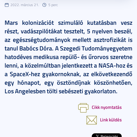
2022. március 21.
5 perc
Mars kolonizációt szimuláló kutatásban vesz
részt, vadászpilótákat tesztelt, 5 nyelven beszél,
az egészségtudományok mellett asztrofizikát is
tanul Babócs Dóra. A Szegedi Tudományegyetem
hatodéves medikusa repülő- és űrorvos szeretne
lenni, a közelmúltban jelentkezett a NASA-hoz és
a SpaceX-hez gyakornoknak, az elkövetkezendő
egy hónapot, egy ösztöndíjnak köszönhetően,
Los Angelesben tölti sebészeti gyakorlaton.
Cikk nyomtatás
Link küldés