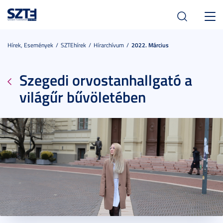
Toggl
navig
Hírek, Események
SZTEhírek
Hírarchívum
2022. Március
Szegedi orvostanhallgató a
világűr bűvöletében