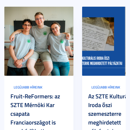
LEGÚJABB HÍREINK
LEGÚJABB HÍREINK
Fruit-ReFormers: az
Az SZTE Kulturál
SZTE Mérnöki Kar
Iroda őszi
csapata
szemeszterre
Franciaországot is
meghirdetett