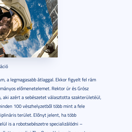
ráció
 a legmagasabb átlaggal. Ekkor figyelt fel rám
udományos előmenetelemet. Rektor úr és Grósz
, aki azért a sebészetet választotta szakterületéül,
minden 100 vészhelyzetből több mint a fele
plináris terület. Előnyt jelent, ha több
lül is a robotsebészetre specializálódni –