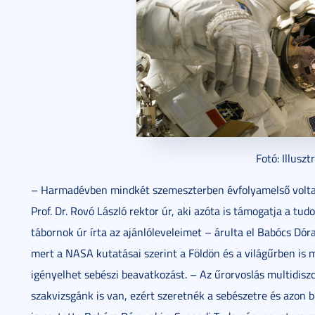
Fotó: Illuszt
– Harmadévben mindkét szemeszterben évfolyamelső voltam,
Prof. Dr. Rovó László rektor úr, aki azóta is támogatja a t
tábornok úr írta az ajánlóleveleimet – árulta el Babócs Dóra
mert a NASA kutatásai szerint a Földön és a világűrben is 
igényelhet sebészi beavatkozást. – Az űrorvoslás multidiszci
szakvizsgánk is van, ezért szeretnék a sebészetre és azon be