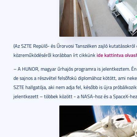
(Az SZTE Repülő- és Űrorvosi Tanszéken zajló kutatásokról
ide kattintva olvas
közreműködéséről korábban írt cikkünk
– A HUNOR, magyar űrhajós programra is jelentkeztem. Én s
de sajnos a részvétel felsőfokú diplomához kötött, ami ne
SZTE hallgatója, aki nem adja fel, később is újra próbálkozi
jelentkezett – többek között - a NASA-hoz és a SpaceX-he