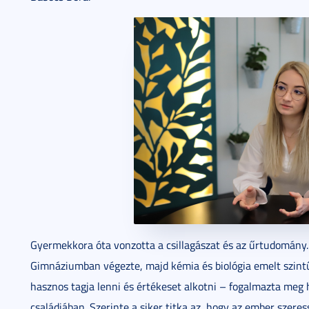
Gyermekkora óta vonzotta a csillagászat és az űrtudomány. 
Gimnáziumban végezte, majd kémia és biológia emelt szintű
hasznos tagja lenni és értékeset alkotni – fogalmazta meg h
családjában. Szerinte a siker titka az, hogy az ember szeres