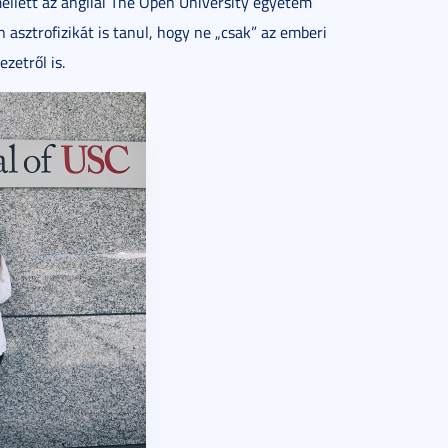
llett az angliai The Open University egyetem
asztrofizikát is tanul, hogy ne „csak” az emberi
zetről is.