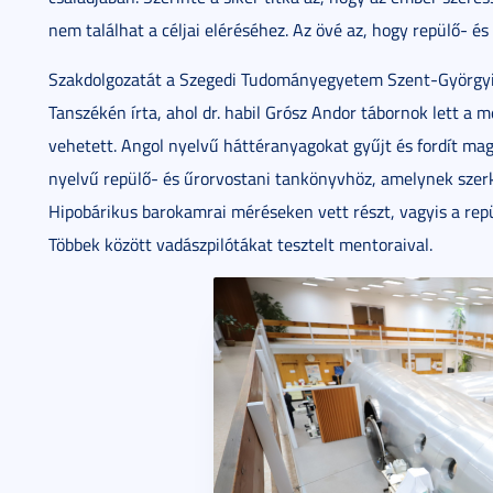
nem találhat a céljai eléréséhez. Az övé az, hogy repülő- és 
Szakdolgozatát a Szegedi Tudományegyetem Szent-Györgyi 
Tanszékén írta, ahol dr. habil Grósz Andor tábornok lett a 
vehetett. Angol nyelvű háttéranyagokat gyűjt és fordít mag
nyelvű repülő- és űrorvostani tankönyvhöz, amelynek szerke
Hipobárikus barokamrai méréseken vett részt, vagyis a rep
Többek között vadászpilótákat tesztelt mentoraival.