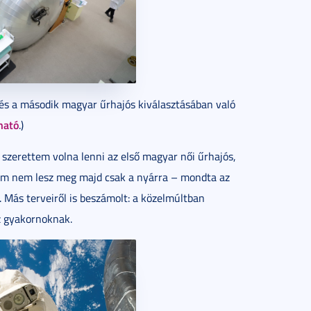
 és a második magyar űrhajós kiválasztásában való
ható
.)
zerettem volna lenni az első magyar női űrhajós,
kem nem lesz meg majd csak a nyárra – mondta az
k. Más terveiről is beszámolt: a közelmúltban
z gyakornoknak.