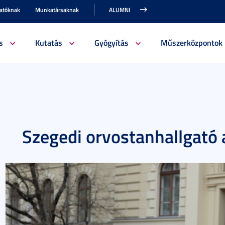
gatóknak
Munkatársaknak
ALUMNI
s
Kutatás
Gyógyítás
Műszerközpontok
Szegedi orvostanhallgató 