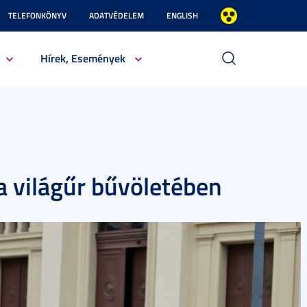
TELEFONKÖNYV
ADATVÉDELEM
ENGLISH
Hírek, Események
a világűr bűvöletében