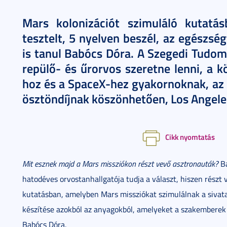
Mars kolonizációt szimuláló kutatás
tesztelt, 5 nyelven beszél, az egészsé
is tanul Babócs Dóra. A Szegedi Tud
repülő- és űrorvos szeretne lenni, a 
hoz és a SpaceX-hez gyakornoknak, az
ösztöndíjnak köszönhetően, Los Angeles
Cikk nyomtatás
Mit esznek majd a Mars missziókon részt vevő asztronauták?
Ba
hatodéves orvostanhallgatója tudja a választ, hiszen részt 
kutatásban, amelyben Mars missziókat szimulálnak a sivata
készítése azokból az anyagokból, amelyeket a szakemberek 
Babócs Dóra.