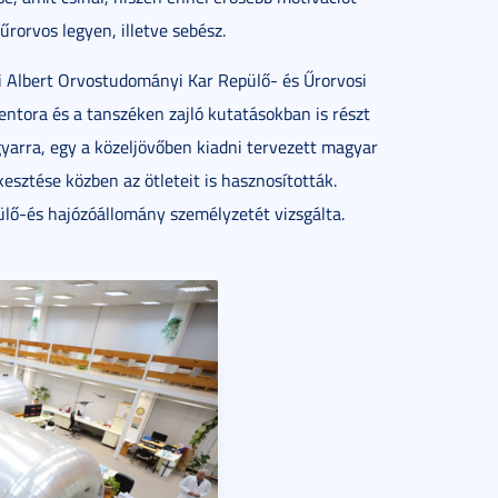
űrorvos legyen, illetve sebész.
Albert Orvostudományi Kar Repülő- és Űrorvosi
mentora és a tanszéken zajló kutatásokban is részt
yarra, egy a közeljövőben kiadni tervezett magyar
sztése közben az ötleteit is hasznosították.
ülő-és hajózóállomány személyzetét vizsgálta.