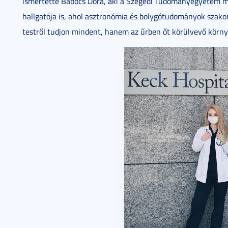
ismertette Babócs Dóra, aki a Szegedi Tudományegyetem me
hallgatója is, ahol asztronómia és bolygótudományok szakon 
testről tudjon mindent, hanem az űrben őt körülvevő környe