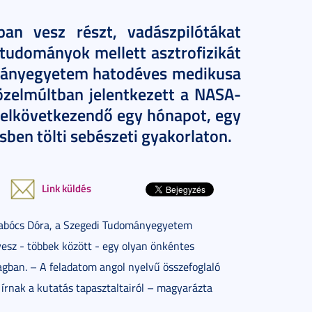
ban vesz részt, vadászpilótákat
gtudományok mellett asztrofizikát
ományegyetem hatodéves medikusa
közelmúltban jelentkezett a NASA-
 elkövetkezendő egy hónapot, egy
ben tölti sebészeti gyakorlaton.
Link küldés
bócs Dóra, a Szegedi Tudományegyetem
vesz - többek között - egy olyan önkéntes
gban. – A feladatom angol nyelvű összefoglaló
írnak a kutatás tapasztaltairól – magyarázta