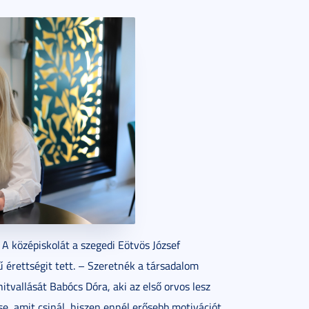
A középiskolát a szegedi Eötvös József
 érettségit tett. – Szeretnék a társadalom
itvallását Babócs Dóra, aki az első orvos lesz
se, amit csinál, hiszen ennél erősebb motivációt