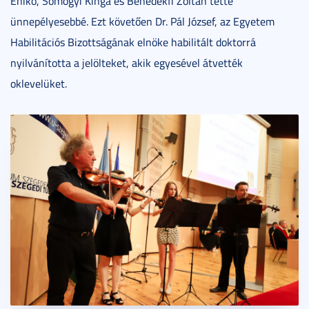
Enikő, Somogyi Kinga és Benedekfi Zoltán tette
ünnepélyesebbé. Ezt követően Dr. Pál József, az Egyetem
Habilitációs Bizottságának elnöke habilitált doktorrá
nyilvánította a jelölteket, akik egyesével átvették
oklevelüket.