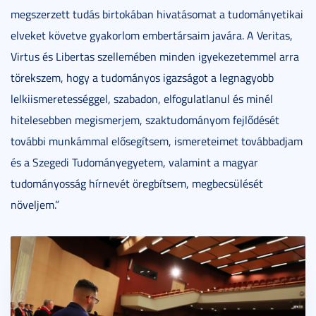
megszerzett tudás birtokában hivatásomat a tudományetikai
elveket követve gyakorlom embertársaim javára. A Veritas,
Virtus és Libertas szellemében minden igyekezetemmel arra
törekszem, hogy a tudományos igazságot a legnagyobb
lelkiismeretességgel, szabadon, elfogulatlanul és minél
hitelesebben megismerjem, szaktudományom fejlődését
további munkámmal elősegítsem, ismereteimet továbbadjam
és a Szegedi Tudományegyetem, valamint a magyar
tudományosság hírnevét öregbítsem, megbecsülését
növeljem.”