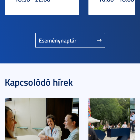
Eseménynaptár
Kapcsolódó hírek