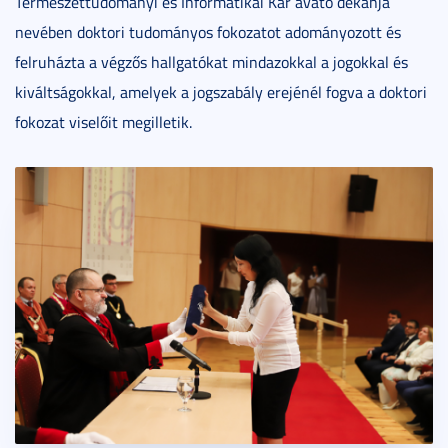
Természettudományi és Informatikai Kar avató dékánja
nevében doktori tudományos fokozatot adományozott és
felruházta a végzős hallgatókat mindazokkal a jogokkal és
kiváltságokkal, amelyek a jogszabály erejénél fogva a doktori
fokozat viselőit megilletik.