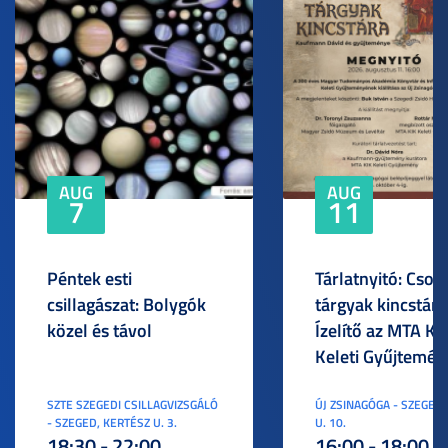
AUG
AUG
7
11
Péntek esti
Tárlatnyitó: Csod
csillagászat: Bolygók
tárgyak kincstára
közel és távol
Ízelítő az MTA KI
Keleti Gyűjtemén
SZTE SZEGEDI CSILLAGVIZSGÁLÓ
ÚJ ZSINAGÓGA - SZEGED,
- SZEGED, KERTÉSZ U. 3.
U. 10.
18:30 - 22:00
16:00 - 18:00