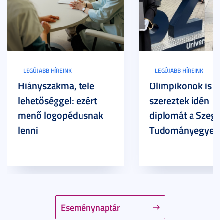
LEGÚJABB HÍREINK
LEGÚJABB HÍREINK
Hiányszakma, tele
Olimpikonok is
lehetőséggel: ezért
szereztek idén
menő logopédusnak
diplomát a Szege
lenni
Tudományegyet
Eseménynaptár