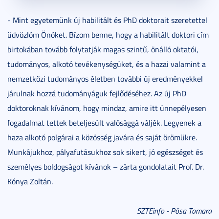
- Mint egyetemünk új habilitált és PhD doktorait szeretettel
üdvözlöm Önöket. Bízom benne, hogy a habilitált doktori cím
birtokában tovább folytatják magas szintű, önálló oktatói,
tudományos, alkotó tevékenységüket, és a hazai valamint a
nemzetközi tudományos életben további új eredményekkel
járulnak hozzá tudományáguk fejlődéséhez. Az új PhD
doktoroknak kívánom, hogy mindaz, amire itt ünnepélyesen
fogadalmat tettek beteljesült valósággá váljék. Legyenek a
haza alkotó polgárai a közösség javára és saját örömükre.
Munkájukhoz, pályafutásukhoz sok sikert, jó egészséget és
személyes boldogságot kívánok – zárta gondolatait Prof. Dr.
Kónya Zoltán.
SZTEinfo - Pósa Tamara