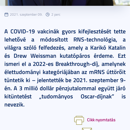
2021. szeptember 09.
2 perc
A COVID-19 vakcinák gyors kifejlesztését tette
lehetővé a módosított RNS-technológia, a
világra szóló felfedezés, amely a Karikó Katalin
és Drew Weissman kutatópáros érdeme. Ezt
ismeri el a 2022-es Breakthrough-díj, amelynek
élettudományi kategóriájában az mRNS úttörőit
tüntetik ki – jelentették be 2021. szeptember 9-
én. A 3 millió dollár pénzjutalommal együtt járó
kitüntetést „tudományos Oscar-díjnak” is
nevezik.
Cikk nyomtatás