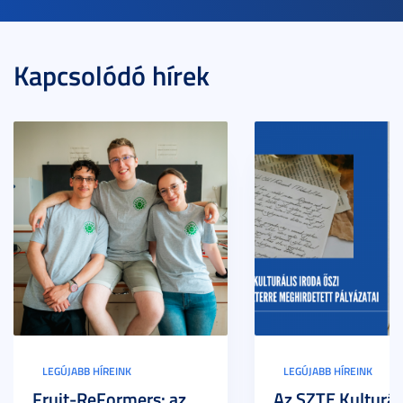
Kapcsolódó hírek
LEGÚJABB HÍREINK
LEGÚJABB HÍREINK
Fruit-ReFormers: az
Az SZTE Kulturál