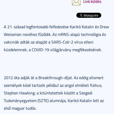
Link küldés
A 21. század legfontosabb felfedezése Karikó Katalin és Drew
Weissman nevéhez fűződik. Az mRNS-alapú technológia és
vakcinák adták az alapját a SARS-CoV-2 vírus elleni
küzdelemnek, a COVID-19 világjárvány megfékezésének.
2012 óta adják át a Breakthrough-díjat. Az eddig elismert
személyek közé tartozik például az angol elméleti fizikus,
Stephen Hawking; a kitüntetettek között a Szegedi
Tudományegyetem (SZTE) alumnája, Karikó Katalin lett az
első magyar tudós.