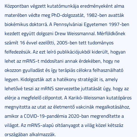
Központban végzett kutatómunkája eredményeként alma
materében védte meg PhD-dolgozatát, 1982-ben avatták
biokémikus doktorrá. A Pennsylvániai Egyetemen 1997-ben
kezdett együtt dolgozni Drew Weissmannal. Mérföldkőnek
számít 16 évvel ezelőtti, 2005-ben tett tudományos
felfedezésük. Az ezt leíró publikációjukból kiderült, hogyan
lehet az mRNS-t módosítani annak érdekében, hogy ne
okozzon gyulladást és így terápiás célokra felhasználható
legyen. Kidolgozták azt a hatékony stratégiát is, amely
lehetővé teszi az mRNS szervezetbe juttatását úgy, hogy az
elérje a megfelelő célpontot. A Karikó-Weissman kutatópáros
megnyitotta az utat az életmentő vakcinák megalkotásához,
amikor a COVID-19-pandémia 2020-ban megrendítette a
világot. Az mRNS-alapú oltóanyagot a világ közel kétszáz
országában alkalmazzák.