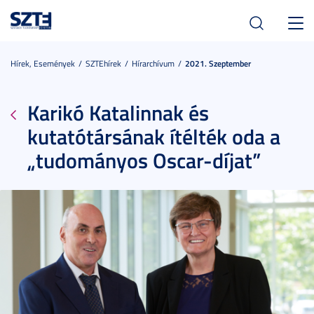
Toggl
navig
Hírek, Események
SZTEhírek
Hírarchívum
2021. Szeptember
Karikó Katalinnak és
kutatótársának ítélték oda a
„tudományos Oscar-díjat”