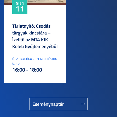
AUG
11
Tárlatnyitó: Csodás
tárgyak kincstára –
Ízelítő az MTA KIK
Keleti Gyűjteményéből
ÚJ ZSINAGÓGA - SZEGED, JÓSIKA
U. 10.
16:00 - 18:00
Eseménynaptár