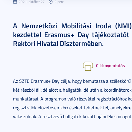
2021. október 27.
2 perc
A Nemzetközi Mobilitási Iroda (NM
kezdettel Erasmus+ Day tájékoztatót
Rektori Hivatal Dísztermében.
Cikk nyomtatás
Az SZTE Erasmus+ Day célja, hogy bemutassa a széleskörű n
két részből áll: délelőtt a hallgatók, délután a koordináto
munkatársai. A programon való részvétel regisztrációhoz kö
regisztrálók előzetesen kérdéseket tehetnek fel, amelyekre 
válaszolnak. A résztvevő hallgatók között ajándékcsomagot 