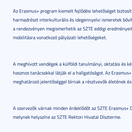
Az Erasmus+ program kiemelt fejlődési lehetőséget biztosít
harmadrészt interkulturális és idegennyelvi ismeretek bőví
a rendezvényen megismerhetik az SZTE eddigi eredményeit, 
mobilitásra vonatkozó pályázati lehetőségeket.
A meghívott vendégek a külföldi tanulmányi, oktatási és ké
hasznos tanácsokkal látják el a hallgatóságot. Az Erasmus+
meghatározó jelentőséggel bírnak a résztvevők életének és 
A szervezők várnak minden érdeklődőt az SZTE Erasmus+ 
melynek helyszíne az SZTE Rektori Hivatal Díszterme.