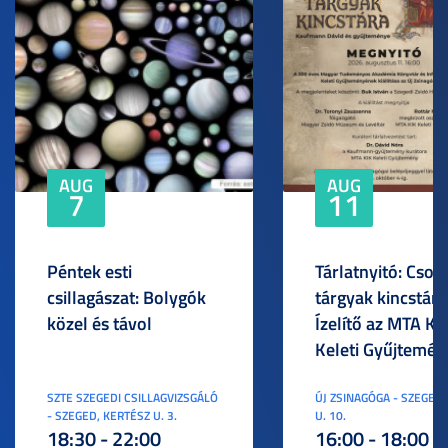
AUG
AUG
7
11
Péntek esti
Tárlatnyitó: Csod
csillagászat: Bolygók
tárgyak kincstára
közel és távol
Ízelítő az MTA KI
Keleti Gyűjtemén
SZTE SZEGEDI CSILLAGVIZSGÁLÓ
ÚJ ZSINAGÓGA - SZEGED,
- SZEGED, KERTÉSZ U. 3.
U. 10.
18:30 - 22:00
16:00 - 18:00