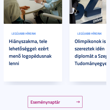
LEGÚJABB HÍREINK
LEGÚJABB HÍREINK
Hiányszakma, tele
Olimpikonok is
lehetőséggel: ezért
szereztek idén
menő logopédusnak
diplomát a Szege
lenni
Tudományegyet
Eseménynaptár