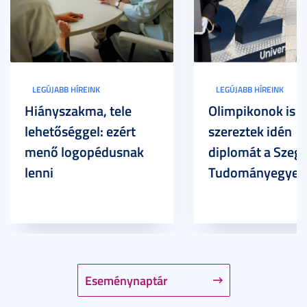
LEGÚJABB HÍREINK
LEGÚJABB HÍREINK
Hiányszakma, tele
Olimpikonok is
lehetőséggel: ezért
szereztek idén
menő logopédusnak
diplomát a Szege
lenni
Tudományegyet
Eseménynaptár