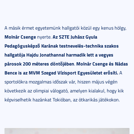
A másik érmet egyetemünk hallgatói közül egy kenus hölgy,
Molnár Csenge
Az SZTE Juhász Gyula
nyerte.
Pedagógusképző Karának testnevelés-technika szakos
hallgatója Hajdu Jonathannal harmadik lett a vegyes
párosok 200 méteres döntőjében
Molnár Csenge és Nádas
.
Bence is az MVM Szeged Vízisport Egyesületet erősíti.
A
sportolókra mozgalmas időszak vár, hiszen május végén
következik az olimpiai válogató, amelyen kialakul, hogy kik
képviselhetik hazánkat Tokióban, az ötkarikás játékokon.