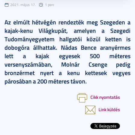
2021. május 17.
1 perc
Az elmúlt hétvégén rendezték meg Szegeden a
kajak-kenu Világkupát, amelyen a Szegedi
Tudományegyetem hallgatói közül ketten is
dobogóra állhattak. Nádas Bence aranyérmes
lett a kajak egyesek 500 méteres
versenyszámában, Molnár Csenge pedig
bronzérmet nyert a kenu kettesek vegyes
párosában a 200 méteres távon.
Cikk nyomtatás
Link küldés