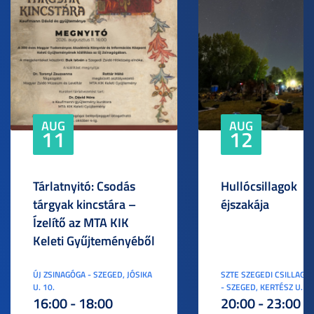
AUG
AUG
11
12
Tárlatnyitó: Csodás
Hullócsillagok
tárgyak kincstára –
éjszakája
Ízelítő az MTA KIK
Keleti Gyűjteményéből
ÚJ ZSINAGÓGA - SZEGED, JÓSIKA
SZTE SZEGEDI CSILLAGV
U. 10.
- SZEGED, KERTÉSZ U. 3.
16:00 - 18:00
20:00 - 23:00