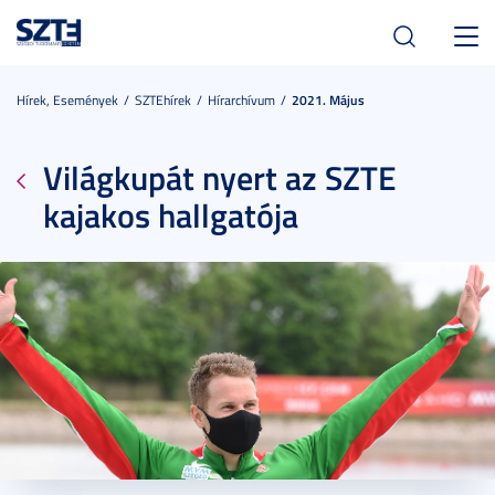
Toggl
navig
Hírek, Események
SZTEhírek
Hírarchívum
2021. Május
Világkupát nyert az SZTE
kajakos hallgatója