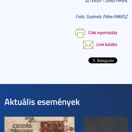
SZTEinfo - Lévai Ferenc
Fotó: Szalmás Péter/MKKSZ
Cikk nyomtatás
Link küldés
Aktuális események