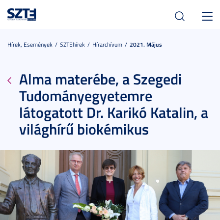
Toggl
navig
Hírek, Események
SZTEhírek
Hírarchívum
2021. Május
Alma materébe, a Szegedi
Tudományegyetemre
látogatott Dr. Karikó Katalin, a
világhírű biokémikus