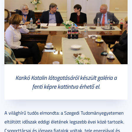
Karikó Katalin látogatásáról készült galéria a
fenti képre kattintva érhető el.
A világhírű tudós elmondta: a Szegedi Tudományegyetemen
eltöltött időszak eddigi életének legszebb évei közé tartozik.
Csoporttársai és jómaga fiatalok voltak, tele energiával és