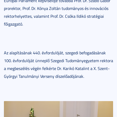
Európai Parlament képviselője továbbá Prof. Dr. Szabó Gábor
prorektor, Prof. Dr. Kónya Zoltán tudományos és innovációs
rektorhelyettes, valamint Prof. Dr. Csóka Ildikó stratégiai
főigazgató.
Az alapításának 440. évfordulóját, szegedi befogadásának
100. évfordulóját ünneplő Szegedi Tudományegyetem rektora
a megbeszélés végén felkérte Dr. Karikó Katalint a X. Szent-
Györgyi Tanulmányi Verseny díszelőadójának.