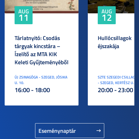
AUG
AUG
11
12
Tárlatnyitó: Csodás
Hullócsillagok
tárgyak kincstára –
éjszakája
Ízelítő az MTA KIK
Keleti Gyűjteményéből
ÚJ ZSINAGÓGA - SZEGED, JÓSIKA
SZTE SZEGEDI CSILLAGV
U. 10.
- SZEGED, KERTÉSZ U. 3.
16:00 - 18:00
20:00 - 23:00
Eseménynaptár