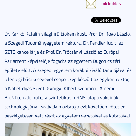
Link küldés
Dr. Karikó Katalin világhírű biokémikust, Prof. Dr. Rovó László,
a Szegedi Tudományegyetem rektora, Dr. Fendler Judit, az
SZTE kancellárja és Prof. Dr. Trócsányi László az Európai
Parlament képviselője fogadta az egyetem Dugonics téri
épülete előtt. A szegedi egyetem korábbi kiváló tanulójával és
jelenlegi büszkeségével csoportkép készült az egykori rektor,
a Nobel-díjas Szent-Györgyi Albert szobránál. A német
BioNTech alelnöke, a szintetikus mRNS-alapú vakcinák
technológiájának szabadalmaztatója ezt követően kötetlen
beszélgetésen vett részt az egyetem vezetőivel és kutatóival.