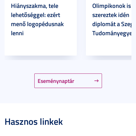
Hiányszakma, tele
Olimpikonok is
lehetőséggel: ezért
szereztek idén
menő logopédusnak
diplomát a Szege
lenni
Tudományegyet
Eseménynaptár
Hasznos linkek