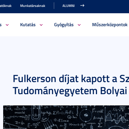
gatóknak
Munkatársaknak
ALUMNI
s
Kutatás
Gyógyítás
Műszerközpontok
Fulkerson díjat kapott a S
Tudományegyetem Bolyai I