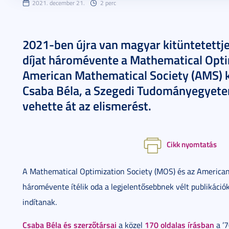
2021. december 21.
2 perc
2021-ben újra van magyar kitüntetettje
díjat háromévente a Mathematical Opti
American Mathematical Society (AMS) kö
Csaba Béla, a Szegedi Tudományegyetem
vehette át az elismerést.
Cikk nyomtatás
A Mathematical Optimization Society (MOS) és az American
háromévente ítélik oda a legjelentősebbnek vélt publikáció
indítanak.
Csaba Béla és szerzőtársai
170 oldalas írásban
a közel
a ’7