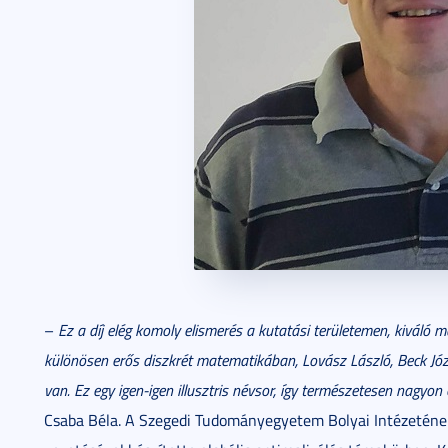
–
Ez a díj elég komoly elismerés a kutatási területemen, kivál
különösen erős diszkrét matematikában, Lovász László, Beck Józ
van. Ez egy igen-igen illusztris névsor, így természetesen nagyo
Csaba Béla. A Szegedi Tudományegyetem Bolyai Intézeténe