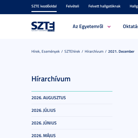
SZTE kezdőoldal
Felvételi
Felvett hallgatóknak
Hall
Az Egyetemről
Oktatá
Hírek, Események
SZTEhírek
Hírarchívum
2021. December
Hírarchívum
2026. AUGUSZTUS
2026. JÚLIUS
2026. JÚNIUS
2026. MÁJUS