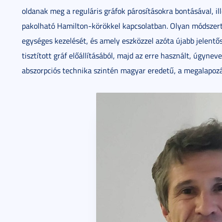
oldanak meg a reguláris gráfok párosításokra bontásával, i
pakolható Hamilton-körökkel kapcsolatban. Olyan módszert 
egységes kezelését, és amely eszközzel azóta újabb jelentős
tisztított gráf előállításából, majd az erre használt, úgynev
abszorpciós technika szintén magyar eredetű, a megalapoz