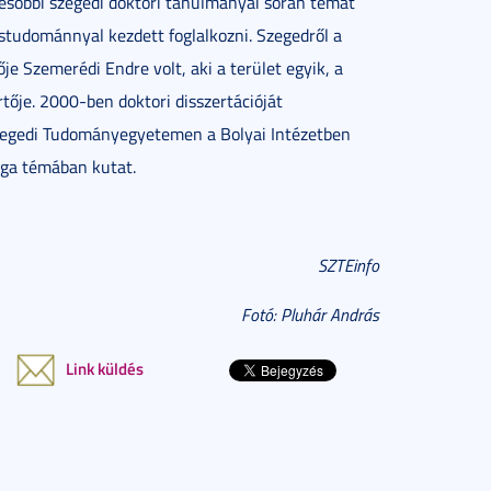
Későbbi szegedi doktori tanulmányai során témát
ástudománnyal kezdett foglalkozni. Szegedről a
 Szemerédi Endre volt, aki a terület egyik, a
tője. 2000-ben doktori disszertációját
Szegedi Tudományegyetemen a Bolyai Intézetben
ága témában kutat.
SZTEinfo
Fotó: Pluhár András
Link küldés