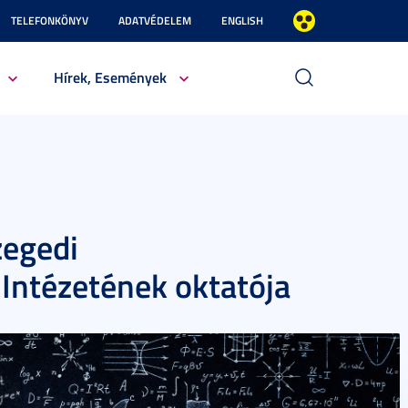
TELEFONKÖNYV
ADATVÉDELEM
ENGLISH
Hírek, Események
zegedi
ntézetének oktatója