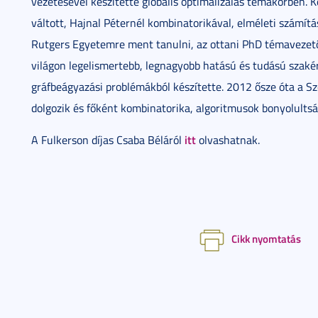
vezetésével készítette globális optimalizálás témakörben. 
váltott, Hajnal Péternél kombinatorikával, elméleti számít
Rutgers Egyetemre ment tanulni, az ottani PhD témavezetője
világon legelismertebb, legnagyobb hatású és tudású szakér
gráfbeágyazási problémákból készítette. 2012 ősze óta a 
dolgozik és főként kombinatorika, algoritmusok bonyolults
itt
A Fulkerson díjas Csaba Béláról
olvashatnak.
Cikk nyomtatás