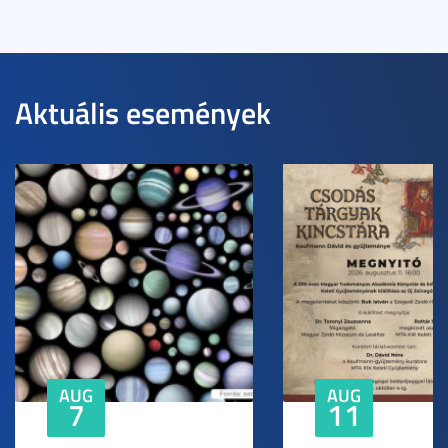
Aktuális események
AUG
AUG
7
11