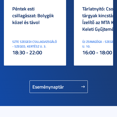
Péntek esti
Tárlatnyitó: Csod
csillagászat: Bolygók
tárgyak kincstára
közel és távol
Ízelítő az MTA KI
Keleti Gyűjtemén
SZTE SZEGEDI CSILLAGVIZSGÁLÓ
ÚJ ZSINAGÓGA - SZEGED,
- SZEGED, KERTÉSZ U. 3.
U. 10.
18:30 - 22:00
16:00 - 18:00
Eseménynaptár