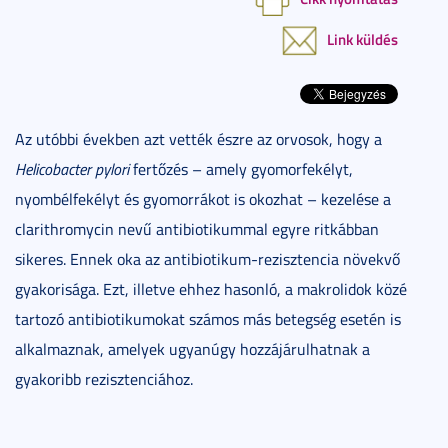
Link küldés
Az utóbbi években azt vették észre az orvosok, hogy a
Helicobacter pylori
fertőzés – amely gyomorfekélyt,
nyombélfekélyt és gyomorrákot is okozhat – kezelése a
clarithromycin nevű antibiotikummal egyre ritkábban
sikeres. Ennek oka az antibiotikum-rezisztencia növekvő
gyakorisága. Ezt, illetve ehhez hasonló, a makrolidok közé
tartozó antibiotikumokat számos más betegség esetén is
alkalmaznak, amelyek ugyanúgy hozzájárulhatnak a
gyakoribb rezisztenciához.