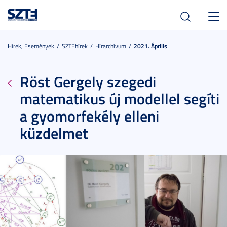
Toggl
navig
Hírek, Események
SZTEhírek
Hírarchívum
2021. Április
Röst Gergely szegedi
matematikus új modellel segíti
a gyomorfekély elleni
küzdelmet