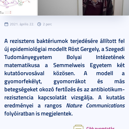
2021. április 22.
2 perc
A rezisztens baktériumok terjedésére állított fel
új epidemiológiai modellt Röst Gergely, a Szegedi
Tudományegyetem Bolyai Intézetének
matematikusa a Semmelweis Egyetem két
kutatóorvosával közösen. A modell a
gyomorfekélyt, gyomorrákot és más
betegségeket okozó fertőzés és az antibiotikum-
rezisztencia kapcsolatát vizsgálja. A kutatás
eredményei a rangos
Nature Communications
folyóiratban is megjelentek.
Cikk nyomtatás