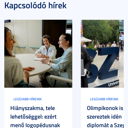
Kapcsolódó hírek
LEGÚJABB HÍREINK
LEGÚJABB HÍREINK
Hiányszakma, tele
Olimpikonok is
lehetőséggel: ezért
szereztek idén
menő logopédusnak
diplomát a Szege