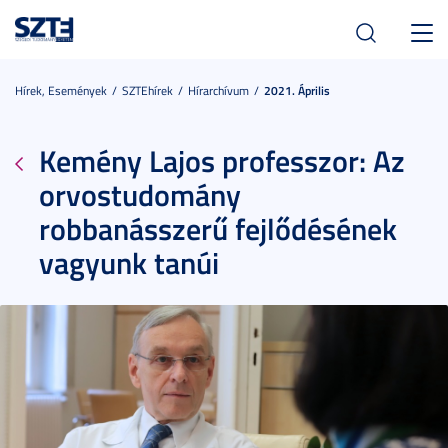
Toggl
navig
Hírek, Események
SZTEhírek
Hírarchívum
2021. Április
Kemény Lajos professzor: Az
orvostudomány
robbanásszerű fejlődésének
vagyunk tanúi