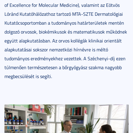
of Excellence for Molecular Medicine), valamint az Eötvös
Lóránd Kutatóhálózathoz tartozó MTA-SZTE Dermatológiai
Kutatócsoportomban a tudományos határterületek mentén
dolgozó orvosok, biokémikusok és matematikusok működnek
együtt alapkutatásban. Az orvos kollégák klinikai orientált
alapkutatásai sokszor nemzetközi hírnévre is méltó
tudományos eredményekhez vezettek. A Széchenyi-díj ezen
túlmenően természetesen a bőrgyógyász szakma nagyobb
megbecsülését is segíti.