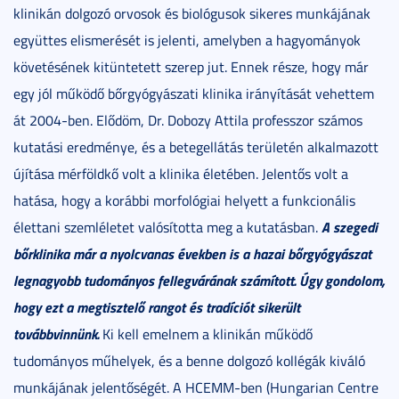
klinikán dolgozó orvosok és biológusok sikeres munkájának
együttes elismerését is jelenti, amelyben a hagyományok
követésének kitüntetett szerep jut. Ennek része, hogy már
egy jól működő bőrgyógyászati klinika irányítását vehettem
át 2004-ben. Elődöm, Dr. Dobozy Attila professzor számos
kutatási eredménye, és a betegellátás területén alkalmazott
újítása mérföldkő volt a klinika életében. Jelentős volt a
hatása, hogy a korábbi morfológiai helyett a funkcionális
A szegedi
élettani szemléletet valósította meg a kutatásban.
bőrklinika már a nyolcvanas években is a hazai bőrgyógyászat
legnagyobb tudományos fellegvárának számított. Úgy gondolom,
hogy ezt a megtisztelő rangot és tradíciót sikerült
továbbvinnünk.
Ki kell emelnem a klinikán működő
tudományos műhelyek, és a benne dolgozó kollégák kiváló
munkájának jelentőségét. A HCEMM-ben (Hungarian Centre