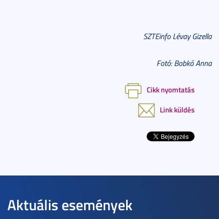
SZTEinfo Lévay Gizella
Fotó: Bobkó Anna
Cikk nyomtatás
Link küldés
Aktuális események