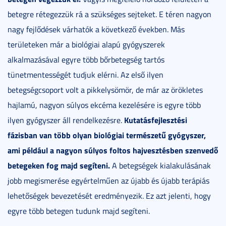
betegre rétegezzük rá a szükséges sejteket. E téren nagyon
nagy fejlődések várhatók a következő években. Más
területeken már a biológiai alapú gyógyszerek
alkalmazásával egyre több bőrbetegség tartós
tünetmentességét tudjuk elérni. Az első ilyen
betegségcsoport volt a pikkelysömör, de már az örökletes
hajlamú, nagyon súlyos ekcéma kezelésére is egyre több
Kutatásfejlesztési
ilyen gyógyszer áll rendelkezésre.
fázisban van több olyan biológiai természetű gyógyszer,
ami például a nagyon súlyos foltos hajvesztésben szenvedő
betegeken fog majd segíteni.
A betegségek kialakulásának
jobb megismerése egyértelműen az újabb és újabb terápiás
lehetőségek bevezetését eredményezik. Ez azt jelenti, hogy
egyre több betegen tudunk majd segíteni.