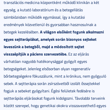
transzlációs medicina központként működő klinikán a két
egység, a kutató laboratórium és a betegellátás
szimbiózisban működik egymással, így a kutatási
eredmények közvetlenül és gyorsabban hasznosulnak a
A világon elsőként fogunk alkalmazni
betegek kezelésében.
egyes sejtterápiákat, amelyek során bizonyos sejteket
leveszünk a betegből, majd a módosított sejtet
visszaépítjük a páciens szervezetébe.
Ez az eljárás
várhatóan nagyobb hatékonysággal gyógyít egyes
betegségeket. Jelenleg elsősorban olyan regeneratív
bőrbetegségekre fókuszálunk, mint a krónikus, nem gyógyuló
sebek. A sejtterápia során zsírszövetből izolált őssejtekkel
fogjuk a sebeket gyógyítani. Égési felületek fedésére is
sejtterápiás eljárásokat fogunk kidolgozni. Távolabbi terveink
között szerepel, hogy genetikai okokra visszavezethető egyes