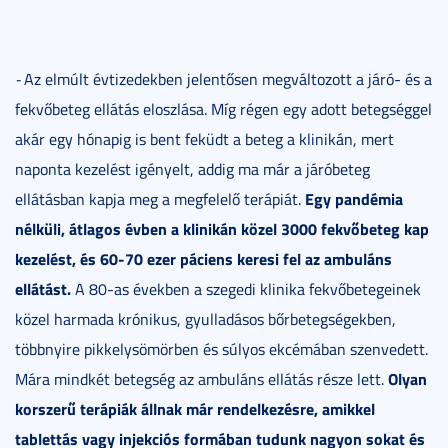
-
Az elmúlt évtizedekben jelentősen megváltozott a járó- és a
fekvőbeteg ellátás eloszlása. Míg régen egy adott betegséggel
akár egy hónapig is bent feküdt a beteg a klinikán, mert
naponta kezelést igényelt, addig ma már a járóbeteg
Egy pandémia
ellátásban kapja meg a megfelelő terápiát.
nélküli, átlagos évben a klinikán közel 3000 fekvőbeteg kap
kezelést, és 60-70 ezer páciens keresi fel az ambuláns
ellátást.
A 80-as években a szegedi klinika fekvőbetegeinek
közel harmada krónikus, gyulladásos bőrbetegségekben,
többnyire pikkelysömörben és súlyos ekcémában szenvedett.
Olyan
Mára mindkét betegség az ambuláns ellátás része lett.
korszerű terápiák állnak már rendelkezésre, amikkel
tablettás vagy injekciós formában tudunk nagyon sokat és