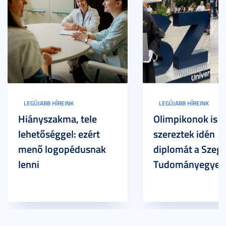
LEGÚJABB HÍREINK
LEGÚJABB HÍREINK
Hiányszakma, tele
Olimpikonok is
lehetőséggel: ezért
szereztek idén
menő logopédusnak
diplomát a Szege
lenni
Tudományegyet