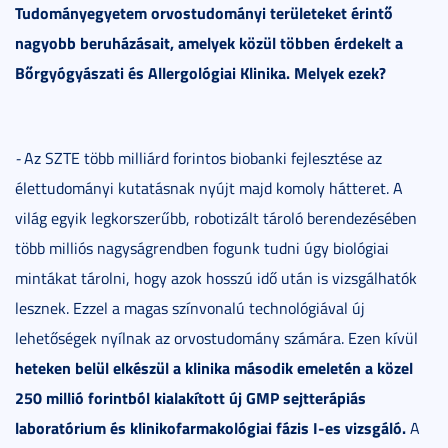
Tudományegyetem orvostudományi területeket érintő
nagyobb beruházásait, amelyek közül többen érdekelt a
Bőrgyógyászati és Allergológiai Klinika. Melyek ezek?
-
Az SZTE több milliárd forintos biobanki fejlesztése az
élettudományi kutatásnak nyújt majd komoly hátteret. A
világ egyik legkorszerűbb, robotizált tároló berendezésében
több milliós nagyságrendben fogunk tudni úgy biológiai
mintákat tárolni, hogy azok hosszú idő után is vizsgálhatók
lesznek. Ezzel a magas színvonalú technológiával új
lehetőségek nyílnak az orvostudomány számára. Ezen kívül
heteken belül elkészül a klinika második emeletén a közel
250 millió forintból kialakított új GMP sejtterápiás
laboratórium és klinikofarmakológiai fázis I-es vizsgáló.
A