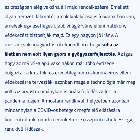
az országban elég vakcina áll majd rendelkezésre. Emellett
olyan nemzeti laboratóriumok kialakítása is folyamatban van,
amelyek egy esetleges újabb világjárvány elleni hatékony
védekezést biztosítják majd. Ez egy nagyon jó irány. A
soha az
mostani vakcinagyártásról elmondható, hogy
életben nem volt ilyen gyors a gyógyszerfejlesztés.
Az igaz,
hogy az mRNS-alapú vakcinákon már több évtizede
dolgoztak a kutatók, és eredetileg nem is koronavírus elleni
védekezésre tervezték, azonban maga a technológia már meg
volt. Az orvostudományban is óriási fejlődés zajlott a
pandémia idején. A mostani rendkívüli helyzetben azonban
mindannyian a COVID-os betegek megfelelő ellátására
koncentrálunk, minden erőnket erre összpontosítjuk. Ez egy
rendkívüli időszak.