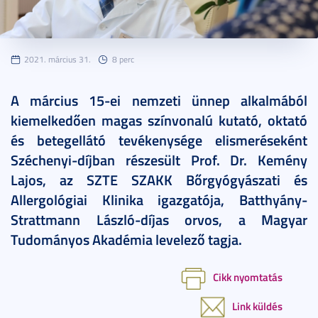
2021. március 31.
8 perc
A március 15-ei nemzeti ünnep alkalmából
kiemelkedően magas színvonalú kutató, oktató
és betegellátó tevékenysége elismeréseként
Széchenyi-díjban részesült Prof. Dr. Kemény
Lajos, az SZTE SZAKK Bőrgyógyászati és
Allergológiai Klinika igazgatója, Batthyány-
Strattmann László-díjas orvos, a Magyar
Tudományos Akadémia levelező tagja.
Cikk nyomtatás
Link küldés