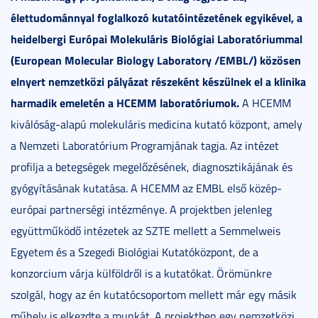
élettudománnyal foglalkozó kutatóintézetének egyikével, a
heidelbergi Európai Molekuláris Biológiai Laboratóriummal
(European Molecular Biology Laboratory /EMBL/) közösen
elnyert nemzetközi pályázat részeként készülnek el a klinika
harmadik emeletén a HCEMM laboratóriumok.
A HCEMM
kiválóság-alapú molekuláris medicina kutató központ, amely
a Nemzeti Laboratórium Programjának tagja. Az intézet
profilja a betegségek megelőzésének, diagnosztikájának és
gyógyításának kutatása. A HCEMM az EMBL első közép-
európai partnerségi intézménye. A projektben jelenleg
együttműködő intézetek az SZTE mellett a Semmelweis
Egyetem és a Szegedi Biológiai Kutatóközpont, de a
konzorcium várja külföldről is a kutatókat. Örömünkre
szolgál, hogy az én kutatócsoportom mellett már egy másik
műhely is elkezdte a munkát. A projektben egy nemzetközi