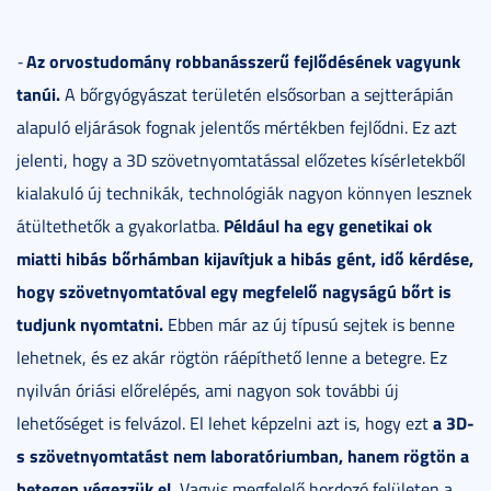
Az orvostudomány robbanásszerű fejlődésének vagyunk
-
tanúi.
A bőrgyógyászat területén elsősorban a sejtterápián
alapuló eljárások fognak jelentős mértékben fejlődni. Ez azt
jelenti, hogy a 3D szövetnyomtatással előzetes kísérletekből
kialakuló új technikák, technológiák nagyon könnyen lesznek
Például ha egy genetikai ok
átültethetők a gyakorlatba.
miatti hibás bőrhámban kijavítjuk a hibás gént, idő kérdése,
hogy szövetnyomtatóval egy megfelelő nagyságú bőrt is
tudjunk nyomtatni.
Ebben már az új típusú sejtek is benne
lehetnek, és ez akár rögtön ráépíthető lenne a betegre. Ez
nyilván óriási előrelépés, ami nagyon sok további új
a 3D-
lehetőséget is felvázol. El lehet képzelni azt is, hogy ezt
s szövetnyomtatást nem laboratóriumban, hanem rögtön a
betegen végezzük el.
Vagyis megfelelő hordozó felületen a