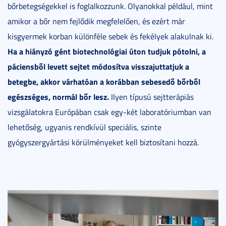
bőrbetegségekkel is foglalkozzunk. Olyanokkal például, mint
amikor a bőr nem fejlődik megfelelően, és ezért már
kisgyermek korban különféle sebek és fekélyek alakulnak ki.
Ha a hiányzó gént biotechnológiai úton tudjuk pótolni, a
páciensből levett sejtet módosítva visszajuttatjuk a
betegbe, akkor várhatóan a korábban sebesedő bőrből
egészséges, normál bőr lesz.
Ilyen típusú sejtterápiás
vizsgálatokra Európában csak egy-két laboratóriumban van
lehetőség, ugyanis rendkívül speciális, szinte
gyógyszergyártási körülményeket kell biztosítani hozzá.