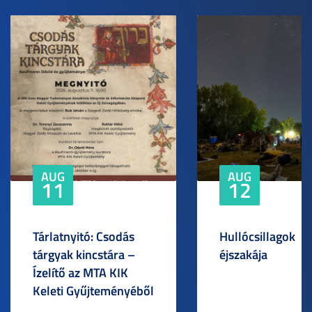
AUG
AUG
11
12
Tárlatnyitó: Csodás
Hullócsillagok
tárgyak kincstára –
éjszakája
Ízelítő az MTA KIK
Keleti Gyűjteményéből