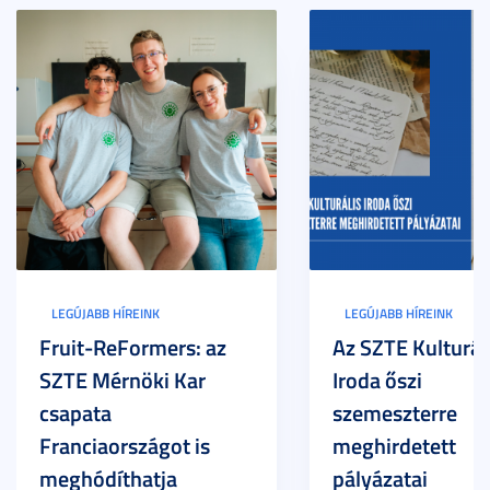
LEGÚJABB HÍREINK
LEGÚJABB HÍREINK
Fruit-ReFormers: az
Az SZTE Kulturál
SZTE Mérnöki Kar
Iroda őszi
csapata
szemeszterre
Franciaországot is
meghirdetett
meghódíthatja
pályázatai