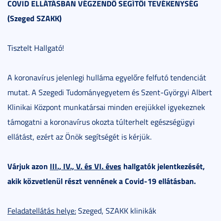
COVID ELLÁTÁSBAN VÉGZENDŐ SEGÍTŐI TEVÉKENYSÉG
(Szeged SZAKK)
Tisztelt Hallgató!
A koronavírus jelenlegi hulláma egyelőre felfutó tendenciát
mutat. A Szegedi Tudományegyetem és Szent-Györgyi Albert
Klinikai Központ munkatársai minden erejükkel igyekeznek
támogatni a koronavírus okozta túlterhelt egészségügyi
ellátást, ezért az Önök segítségét is kérjük.
Várjuk azon
III., IV., V. és VI. éves
hallgatók jelentkezését,
akik közvetlenül részt vennének a Covid-19 ellátásban.
Feladatellátás helye:
Szeged, SZAKK klinikák