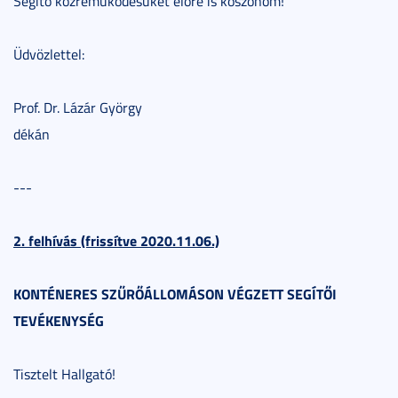
Segítő közreműködésüket előre is köszönöm!
Üdvözlettel:
Prof. Dr. Lázár György
dékán
---
2. felhívás (frissítve 2020.11.06.)
KONTÉNERES SZŰRŐÁLLOMÁSON VÉGZETT SEGÍTŐI
TEVÉKENYSÉG
Tisztelt Hallgató!