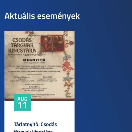
Aktuális események
AUG
11
Tárlatnyitó: Csodás
tárgyak kincstára –