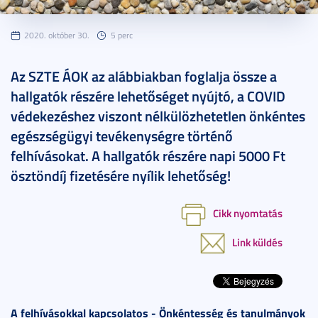
2020. október 30.
5 perc
Az SZTE ÁOK az alábbiakban foglalja össze a
hallgatók részére lehetőséget nyújtó, a COVID
védekezéshez viszont nélkülözhetetlen önkéntes
egészségügyi tevékenységre történő
felhívásokat. A hallgatók részére napi 5000 Ft
ösztöndíj fizetésére nyílik lehetőség!
Cikk nyomtatás
Link küldés
A felhívásokkal kapcsolatos - Önkéntesség és tanulmányok