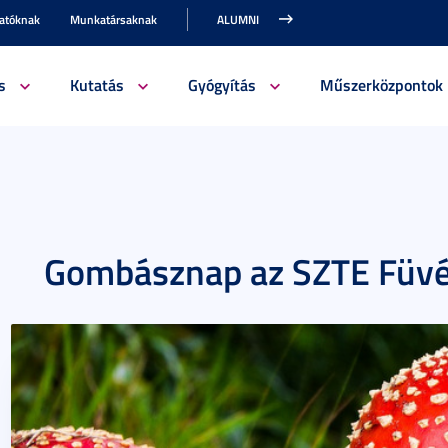
gatóknak
Munkatársaknak
ALUMNI
s
Kutatás
Gyógyítás
Műszerközpontok
Gombásznap az SZTE Füvé