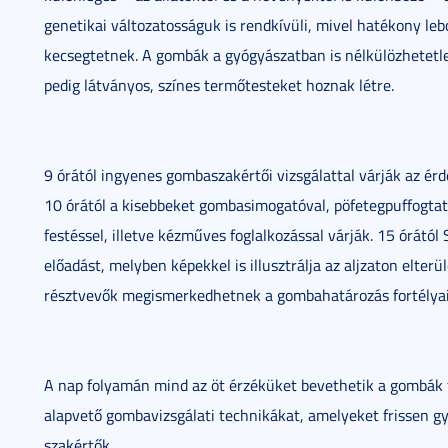
genetikai változatosságuk is rendkívüli, mivel hatékony le
kecsegtetnek. A gombák a gyógyászatban is nélkülözhetet
pedig látványos, színes termőtesteket hoznak létre.
9 órától ingyenes gombaszakértői vizsgálattal várják az érd
10 órától a kisebbeket gombasimogatóval, pöfetegpuffogtat
festéssel, illetve kézműves foglalkozással várják. 15 órától
előadást, melyben képekkel is illusztrálja az aljzaton elt
résztvevők megismerkedhetnek a gombahatározás fortélyaiv
A nap folyamán mind az öt érzéküket bevethetik a gombák f
alapvető gombavizsgálati technikákat, amelyeket frissen 
szakértők.