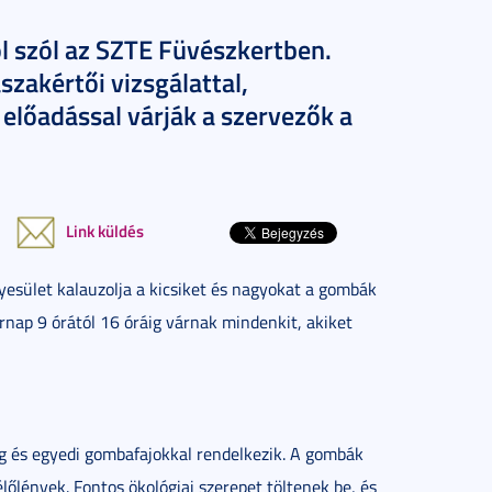
 szól az SZTE Füvészkertben.
zakértői vizsgálattal,
előadással várják a szervezők a
Link küldés
sület kalauzolja a kicsiket és nagyokat a gombák
rnap 9 órától 16 óráig várnak mindenkit, akiket
 és egyedi gombafajokkal rendelkezik. A gombák
lőlények. Fontos ökológiai szerepet töltenek be, és