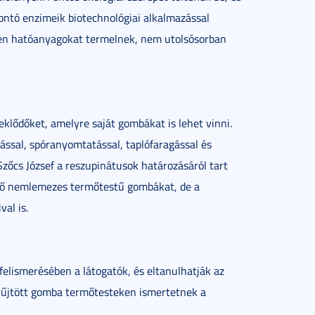
bontó enzimeik biotechnológiai alkalmazással
len hatóanyagokat termelnek, nem utolsósorban
eklődőket, amelyre saját gombákat is lehet vinni.
ással, spóranyomtatással, taplófaragással és
 Szőcs József a reszupinátusok határozásáról tart
erülő nemlemezes termőtestű gombákat, de a
al is.
elismerésében a látogatók, és eltanulhatják az
gyűjtött gomba termőtesteken ismertetnek a