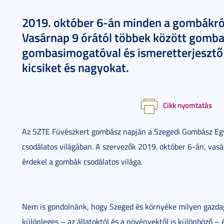
2019. október 6-án minden a gombákról
Vasárnap 9 órától többek között gombas
gombasimogatóval és ismeretterjesztő 
kicsiket és nagyokat.
Cikk nyomtatás
Az SZTE Füvészkert gombász napján a Szegedi Gombász Egye
csodálatos világában. A szervezők 2019. október 6-án, vasá
érdekel a gombák csodálatos világa.
Nem is gondolnánk, hogy Szeged és környéke milyen gazdag
különleges – az állatoktól és a növényektől is különböző – é