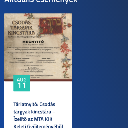
AUG
11
Tárlatnyitó: Csodás
tárgyak kincstára –
Ízelítő az MTA KIK
Keleti Gyűjteményéből