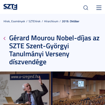
Toggl
navig
Hírek, Események
SZTEhírek
Hírarchívum
2019. Október
Gérard Mourou Nobel-díjas az
SZTE Szent-Györgyi
Tanulmányi Verseny
díszvendége