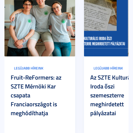
LEGÚJABB HÍREINK
LEGÚJABB HÍREINK
Fruit-ReFormers: az
Az SZTE Kulturál
SZTE Mérnöki Kar
Iroda őszi
csapata
szemeszterre
Franciaországot is
meghirdetett
meghódíthatja
pályázatai