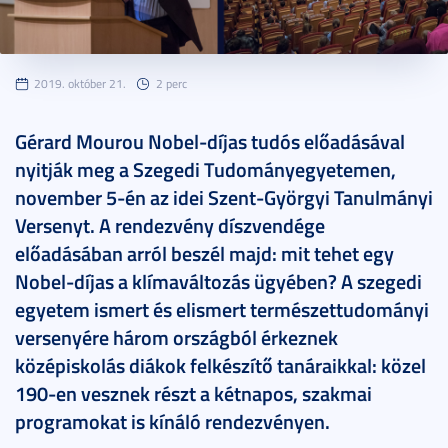
2019. október 21.
2 perc
Gérard Mourou Nobel-díjas tudós előadásával
nyitják meg a Szegedi Tudományegyetemen,
november 5-én az idei Szent-Györgyi Tanulmányi
Versenyt. A rendezvény díszvendége
előadásában arról beszél majd: mit tehet egy
Nobel-díjas a klímaváltozás ügyében? A szegedi
egyetem ismert és elismert természettudományi
versenyére három országból érkeznek
középiskolás diákok felkészítő tanáraikkal: közel
190-en vesznek részt a kétnapos, szakmai
programokat is kínáló rendezvényen.