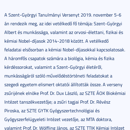
A Szent-Györgyi Tanulmányi Versenyt 2019. november 5-6
án rendezik meg, az idei vetélkedő fő témája: Szent-Györgyi
Albert és munkássága, valamint az orvosi-élettani, fizikai és
kémiai Nobel-díjasok 2014-2018 között. A vetélkedő
feladatai elsősorban a kémiai Nobel-díjasokkal kapcsolatosak.
A háromfős csapatok számára a biológia, kémia és fizika
kérdéssorokat, valamint a Szent-Györgyi életéről,
munkásságáról szóló művelődéstörténeti feladatokat a
szegedi egyetem elismert oktatói állították össze. A verseny
zsűrijének elnöke Prof. Dr. Dux László, az SZTE ÁOK Biokémiai
Intézet tanszékvezetője; a zsűri tagjai Prof. Dr. Révész
Piroska, az SZTE GYTK Gyógyszertechnológiai és
Gyógyszerfelügyeleti Intézet vezetője, az MTA doktora,
valamint Prof. Dr. Wölfling János, az SZTE TTIK K
émiai Intézet